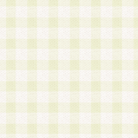
a.本サービスに係る謝礼、景品、調査サンプル品
b.会員からの電話、メール等の問い合わせなどへ
c.モバイルリサーチ、またはグループ形式による
実施もしくは運営
d.その他これらに付随する業務
4.会員は、住所、電話番号その他の登録情報につ
合は、速やかに当社所定の変更手続きを行うもの
5.当社は、必要と認めた場合、会員に対して、電
手段により登録情報の対象者が会員登録者本人で
の内容が正確であること、アンケートの回答内容
うことができるものとます。
6.会員は、会員登録後当社が定期的に行う登録情
して、当社指定の期間内に更新手続きを行うもの
該期間内に更新手続きを行わない場合、その時点
発行したポイントは失効されるものとします。