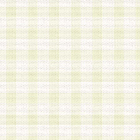
は、当該個人情報を以下の各号に定める目的に利
す。なお、これら事項以外の目的で個人情報を利
かじめ会員の同意を得たうえで利用するものとし
a.本サービスの実施または運営
b.本サービスに係る謝礼、景品、調査サンプル品
c.会員からの電話、メール等の問い合わせなどへ
d.その他これらに付随する業務
2.当社は、会員個人を識別することのできる情報
会員情報を本人の承諾なく第三者に開示すること
人を識別できる情報について第三者に開示または
社は事前に会員本人の同意を得るものとします。
3.前項の定めに拘わらず、当社は、以下の目的に
意を 得ることなく、会員個人を識別できる情報を
づき選定した委託業者に対して当社の責任におい
できるものとします。な お、当社は、当該委託業
契約を締結しこれを遵守させるとともに、本規約
の注意をもって当該情報を使用させるものとし ま