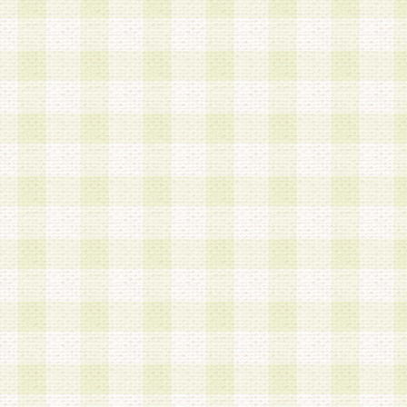
加する際には、前条に基づき当社から付与されたロ
スワードを使用するものとします。
2.登録の際に当社が付与したログインIDおよびパ
の使用に関しては、全て会員本人がその責任を負
3.会員は、当社から付与されたログインIDおよび
貸与、名義変更、売買その他形態を問わず第三者
ならないものとします。
4.当社は、会員によるログインIDおよびパスワー
盗用など第三者の利用に伴う損害の発生について
き事由の有無、その他原因の如何を問わず、一切
のとします。
第5条 会員の登録情報
1.当社は、会員の登録情報に含まれる氏名・住所
アドレス等会員個人を識別できる情報を当社が別
シーポリシー
」に基づき適切に取り扱うものとし