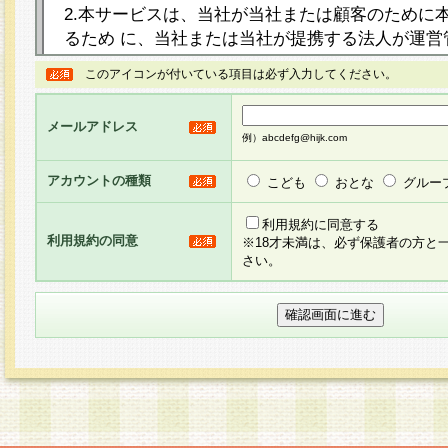
2.本サービスは、当社が当社または顧客のために
るため に、当社または当社が提携する法人が運営
ト（以下「本サイト」といいます。）上に本サー
このアイコンが付いている項目は必ず入力してください。
ージを設け、会員がアンケー ト調査に回答する等
し、その結果を当社が集計・分析その他の利用を
メールアドレス
るものです。なお、本サービスは、それぞれの目的
例）abcdefg@hijk.com
員に対して本サービスの依頼を行うこともあり、
た全ての会員に対して本サービスの依頼をすると
アカウントの種類
こども
おとな
グルー
りま す。
利用規約に同意する
利用規約の同意
※18才未満は、必ず保護者の方と
3.当社は、会員の事前の承諾を得ることなく、当
さい。
方 法・手段にて、本規約を任意に制定、変更また
きるものとします。改定後の本規約等は、本規約
に掲示したときに、その 他の諸規定については、
案内を配信または本サイトに掲示したときのいず
てその効力を生じるものとします。
4.本規約は、会員登録希望者による会員登録手続
の当社による会員登録の承認が完了した時点で会