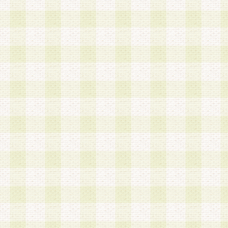
第3条 会員の登録方法
1.会員登録手続きは、会員登録希望者本人が行う
る登録は一切認められないものとします。
2.会員登録希望者は、本規約に同意の後、当社指
画 面」において、当社が指定する必要事項を入力
を行うものとします。当社は、会員登録を承認し
会員として本サービスを 受けるためのログインＩ
を付与します。
3.会員は、会員登録の際に申告する登録情報の全
いかなる虚偽の申告をも行ってはならないものと
4.会員は、複数のログインＩＤおよびパスワード
いものとします。
第4条 ログインIDおよびパスワードの管理
1.会員は、会員登録後、本サイト内にて本サービ