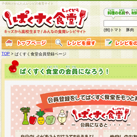
子供向けかんたんレシピの食育サイト
(例)トマト 豚肉
TOP
>
ぱくすく食堂会員登録ページ