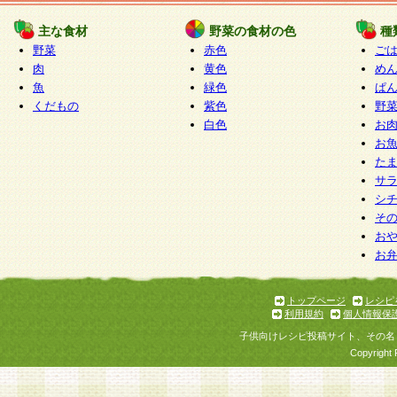
たものとみなされ、会員に対して適用されるもの
主な食材
野菜の食材の色
種
野菜
赤色
ご
5.当社がお聞きする個人情報は、すべて会員登録
肉
黄色
め
で提 供いただいたものと考えております。従って
魚
緑色
ぱ
自らの個人情報の提供を希望されない場合には、
くだもの
紫色
野
をお預かりいたしません が、提供されないことに
白色
お
商品やサービス等をご利用いただけない場合があ
お
了承ください。
た
サ
6.当社は、お客様から当社が保有している個人情
シ
そ
加・ 利用停止等を求められた場合には、ご本人様
お
て確認できた場合に限り、法令に準拠して合理的
お
いただきます。なお、開示 請求等の請求先は個人
ります。
トップページ
レシピ
利用規約
個人情報保
第2条 会員の資格
子供向けレシピ投稿サイト、その名
1.会員とは、本規約等を承諾のうえ、当社所定の
Copyright 
了し、当社が承認した者、グループとします。な
が以下に該当する場合は会員登録をすることがで