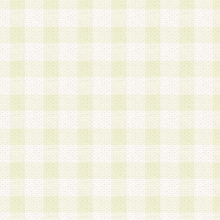
a.既に登録されている会員と同一のメールアドレ
録する場合
b.本サービスと同様のサービスを提供している企
業に従事していると思われる本人またはその家族
場合
c.その他当社が不適切と判断する場合
2.当社は、会員登録希望者を会員として承認する
した 場合、会員登録希望者による会員登録手続き
による承認後の場合であっても、会員登録の取り
の抹消を、当社が適切と判 断する方法・手段によ
とができるものとします。
3.会員登録希望者が18歳未満、成年被後見人、被
人 である場合は、親権者などの法定代理人の同意
録を行うものとします。なお、義務教育学齢に該
者については、登録時に 当社が別途定める方法に
権者による承認手続きを行うものとします。