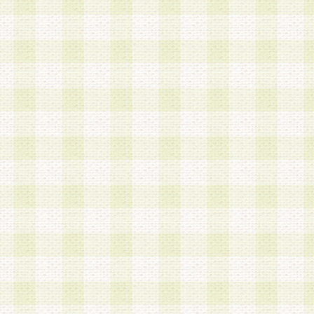
a.本サービスに係る謝礼、景品、調査サンプル品
b.会員からの電話、メール等の問い合わせなどへ
c.モバイルリサーチ、またはグループ形式による
実施もしくは運営
d.その他これらに付随する業務
4.会員は、住所、電話番号その他の登録情報につ
合は、速やかに当社所定の変更手続きを行うもの
5.当社は、必要と認めた場合、会員に対して、電
手段により登録情報の対象者が会員登録者本人で
の内容が正確であること、アンケートの回答内容
うことができるものとます。
6.会員は、会員登録後当社が定期的に行う登録情
して、当社指定の期間内に更新手続きを行うもの
該期間内に更新手続きを行わない場合、その時点
発行したポイントは失効されるものとします。