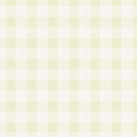
加する際には、前条に基づき当社から付与されたロ
スワードを使用するものとします。
2.登録の際に当社が付与したログインIDおよびパ
の使用に関しては、全て会員本人がその責任を負
3.会員は、当社から付与されたログインIDおよび
貸与、名義変更、売買その他形態を問わず第三者
ならないものとします。
4.当社は、会員によるログインIDおよびパスワー
盗用など第三者の利用に伴う損害の発生について
き事由の有無、その他原因の如何を問わず、一切
のとします。
第5条 会員の登録情報
1.当社は、会員の登録情報に含まれる氏名・住所
アドレス等会員個人を識別できる情報を当社が別
シーポリシー
」に基づき適切に取り扱うものとし