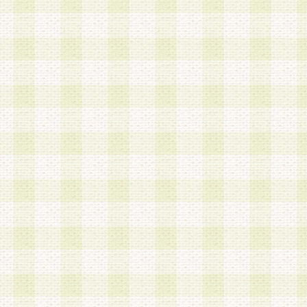
a.既に登録されている会員と同一のメールアドレ
録する場合
b.本サービスと同様のサービスを提供している企
業に従事していると思われる本人またはその家族
場合
c.その他当社が不適切と判断する場合
2.当社は、会員登録希望者を会員として承認する
した 場合、会員登録希望者による会員登録手続き
による承認後の場合であっても、会員登録の取り
の抹消を、当社が適切と判 断する方法・手段によ
とができるものとします。
3.会員登録希望者が18歳未満、成年被後見人、被
人 である場合は、親権者などの法定代理人の同意
録を行うものとします。なお、義務教育学齢に該
者については、登録時に 当社が別途定める方法に
権者による承認手続きを行うものとします。