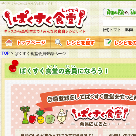
子供向けかんたんレシピの食育サイト
(例)トマト 豚肉
TOP
>
ぱくすく食堂会員登録ページ