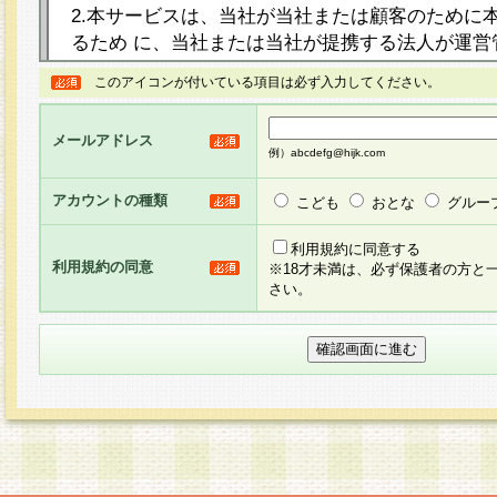
2.本サービスは、当社が当社または顧客のために
るため に、当社または当社が提携する法人が運営
ト（以下「本サイト」といいます。）上に本サー
このアイコンが付いている項目は必ず入力してください。
ージを設け、会員がアンケー ト調査に回答する等
し、その結果を当社が集計・分析その他の利用を
メールアドレス
るものです。なお、本サービスは、それぞれの目的
例）abcdefg@hijk.com
員に対して本サービスの依頼を行うこともあり、
た全ての会員に対して本サービスの依頼をすると
アカウントの種類
こども
おとな
グルー
りま す。
利用規約に同意する
利用規約の同意
※18才未満は、必ず保護者の方と
3.当社は、会員の事前の承諾を得ることなく、当
さい。
方 法・手段にて、本規約を任意に制定、変更また
きるものとします。改定後の本規約等は、本規約
に掲示したときに、その 他の諸規定については、
案内を配信または本サイトに掲示したときのいず
てその効力を生じるものとします。
4.本規約は、会員登録希望者による会員登録手続
の当社による会員登録の承認が完了した時点で会