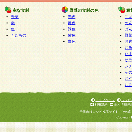
たものとみなされ、会員に対して適用されるもの
主な食材
野菜の食材の色
種
野菜
赤色
ご
5.当社がお聞きする個人情報は、すべて会員登録
肉
黄色
め
で提 供いただいたものと考えております。従って
魚
緑色
ぱ
自らの個人情報の提供を希望されない場合には、
くだもの
紫色
野
をお預かりいたしません が、提供されないことに
白色
お
商品やサービス等をご利用いただけない場合があ
お
了承ください。
た
サ
6.当社は、お客様から当社が保有している個人情
シ
そ
加・ 利用停止等を求められた場合には、ご本人様
お
て確認できた場合に限り、法令に準拠して合理的
お
いただきます。なお、開示 請求等の請求先は個人
ります。
トップページ
レシピ
利用規約
個人情報保
第2条 会員の資格
子供向けレシピ投稿サイト、その名
1.会員とは、本規約等を承諾のうえ、当社所定の
Copyright 
了し、当社が承認した者、グループとします。な
が以下に該当する場合は会員登録をすることがで