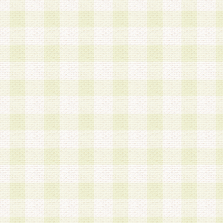
は、当該個人情報を以下の各号に定める目的に利
す。なお、これら事項以外の目的で個人情報を利
かじめ会員の同意を得たうえで利用するものとし
a.本サービスの実施または運営
b.本サービスに係る謝礼、景品、調査サンプル品
c.会員からの電話、メール等の問い合わせなどへ
d.その他これらに付随する業務
2.当社は、会員個人を識別することのできる情報
会員情報を本人の承諾なく第三者に開示すること
人を識別できる情報について第三者に開示または
社は事前に会員本人の同意を得るものとします。
3.前項の定めに拘わらず、当社は、以下の目的に
意を 得ることなく、会員個人を識別できる情報を
づき選定した委託業者に対して当社の責任におい
できるものとします。な お、当社は、当該委託業
契約を締結しこれを遵守させるとともに、本規約
の注意をもって当該情報を使用させるものとし ま