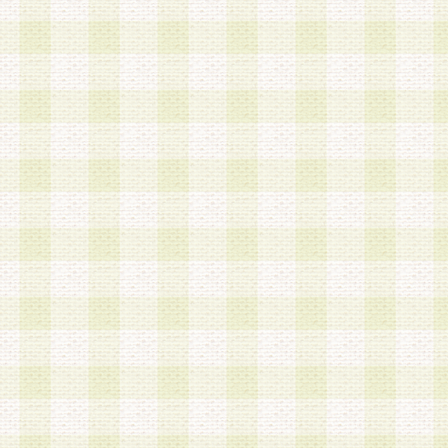
第3条 会員の登録方法
1.会員登録手続きは、会員登録希望者本人が行う
る登録は一切認められないものとします。
2.会員登録希望者は、本規約に同意の後、当社指
画 面」において、当社が指定する必要事項を入力
を行うものとします。当社は、会員登録を承認し
会員として本サービスを 受けるためのログインＩ
を付与します。
3.会員は、会員登録の際に申告する登録情報の全
いかなる虚偽の申告をも行ってはならないものと
4.会員は、複数のログインＩＤおよびパスワード
いものとします。
第4条 ログインIDおよびパスワードの管理
1.会員は、会員登録後、本サイト内にて本サービ