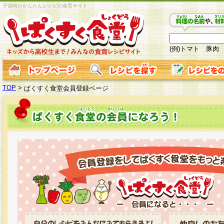
子供向けかんたんレシピの食育サイト
(例)トマト 豚肉
TOP
>
ぱくすく食堂会員登録ページ