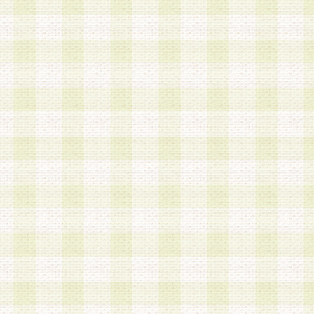
a.本サービスに係る謝礼、景品、調査サンプル品
b.会員からの電話、メール等の問い合わせなどへ
c.モバイルリサーチ、またはグループ形式による
実施もしくは運営
d.その他これらに付随する業務
4.会員は、住所、電話番号その他の登録情報につ
合は、速やかに当社所定の変更手続きを行うもの
5.当社は、必要と認めた場合、会員に対して、電
手段により登録情報の対象者が会員登録者本人で
の内容が正確であること、アンケートの回答内容
うことができるものとます。
6.会員は、会員登録後当社が定期的に行う登録情
して、当社指定の期間内に更新手続きを行うもの
該期間内に更新手続きを行わない場合、その時点
発行したポイントは失効されるものとします。