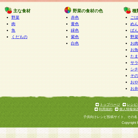
たものとみなされ、会員に対して適用されるもの
主な食材
野菜の食材の色
種
野菜
赤色
ご
5.当社がお聞きする個人情報は、すべて会員登録
肉
黄色
め
で提 供いただいたものと考えております。従って
魚
緑色
ぱ
自らの個人情報の提供を希望されない場合には、
くだもの
紫色
野
をお預かりいたしません が、提供されないことに
白色
お
商品やサービス等をご利用いただけない場合があ
お
了承ください。
た
サ
6.当社は、お客様から当社が保有している個人情
シ
そ
加・ 利用停止等を求められた場合には、ご本人様
お
て確認できた場合に限り、法令に準拠して合理的
お
いただきます。なお、開示 請求等の請求先は個人
ります。
トップページ
レシピ
利用規約
個人情報保
第2条 会員の資格
子供向けレシピ投稿サイト、その名
1.会員とは、本規約等を承諾のうえ、当社所定の
Copyright 
了し、当社が承認した者、グループとします。な
が以下に該当する場合は会員登録をすることがで