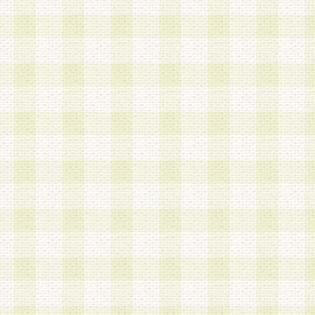
第3条 会員の登録方法
1.会員登録手続きは、会員登録希望者本人が行う
る登録は一切認められないものとします。
2.会員登録希望者は、本規約に同意の後、当社指
画 面」において、当社が指定する必要事項を入力
を行うものとします。当社は、会員登録を承認し
会員として本サービスを 受けるためのログインＩ
を付与します。
3.会員は、会員登録の際に申告する登録情報の全
いかなる虚偽の申告をも行ってはならないものと
4.会員は、複数のログインＩＤおよびパスワード
いものとします。
第4条 ログインIDおよびパスワードの管理
1.会員は、会員登録後、本サイト内にて本サービ