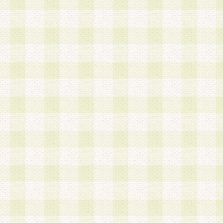
加する際には、前条に基づき当社から付与されたロ
スワードを使用するものとします。
2.登録の際に当社が付与したログインIDおよびパ
の使用に関しては、全て会員本人がその責任を負
3.会員は、当社から付与されたログインIDおよび
貸与、名義変更、売買その他形態を問わず第三者
ならないものとします。
4.当社は、会員によるログインIDおよびパスワー
盗用など第三者の利用に伴う損害の発生について
き事由の有無、その他原因の如何を問わず、一切
のとします。
第5条 会員の登録情報
1.当社は、会員の登録情報に含まれる氏名・住所
アドレス等会員個人を識別できる情報を当社が別
シーポリシー
」に基づき適切に取り扱うものとし