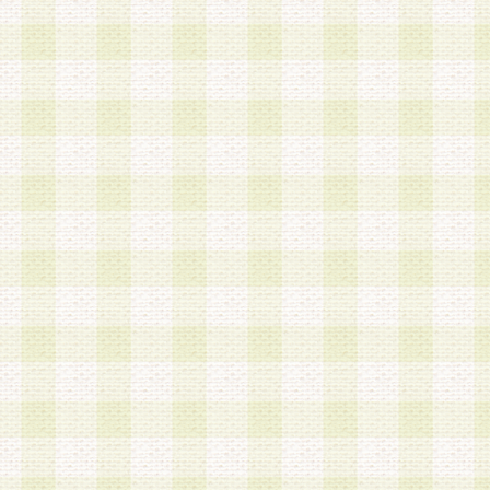
は、当該個人情報を以下の各号に定める目的に利
す。なお、これら事項以外の目的で個人情報を利
かじめ会員の同意を得たうえで利用するものとし
a.本サービスの実施または運営
b.本サービスに係る謝礼、景品、調査サンプル品
c.会員からの電話、メール等の問い合わせなどへ
d.その他これらに付随する業務
2.当社は、会員個人を識別することのできる情報
会員情報を本人の承諾なく第三者に開示すること
人を識別できる情報について第三者に開示または
社は事前に会員本人の同意を得るものとします。
3.前項の定めに拘わらず、当社は、以下の目的に
意を 得ることなく、会員個人を識別できる情報を
づき選定した委託業者に対して当社の責任におい
できるものとします。な お、当社は、当該委託業
契約を締結しこれを遵守させるとともに、本規約
の注意をもって当該情報を使用させるものとし ま