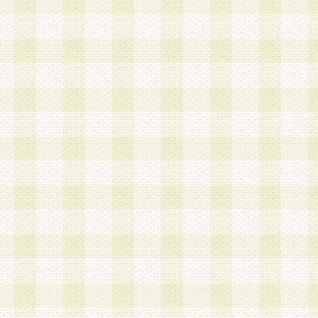
a.既に登録されている会員と同一のメールアドレ
録する場合
b.本サービスと同様のサービスを提供している企
業に従事していると思われる本人またはその家族
場合
c.その他当社が不適切と判断する場合
2.当社は、会員登録希望者を会員として承認する
した 場合、会員登録希望者による会員登録手続き
による承認後の場合であっても、会員登録の取り
の抹消を、当社が適切と判 断する方法・手段によ
とができるものとします。
3.会員登録希望者が18歳未満、成年被後見人、被
人 である場合は、親権者などの法定代理人の同意
録を行うものとします。なお、義務教育学齢に該
者については、登録時に 当社が別途定める方法に
権者による承認手続きを行うものとします。