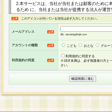
2.本サービスは、当社が当社または顧客のために
るため に、当社または当社が提携する法人が運営
ト（以下「本サイト」といいます。）上に本サー
このアイコンが付いている項目は必ず入力してください。
ージを設け、会員がアンケー ト調査に回答する等
し、その結果を当社が集計・分析その他の利用を
メールアドレス
るものです。なお、本サービスは、それぞれの目的
例）abcdefg@hijk.com
員に対して本サービスの依頼を行うこともあり、
た全ての会員に対して本サービスの依頼をすると
アカウントの種類
こども
おとな
グルー
りま す。
利用規約に同意する
利用規約の同意
※18才未満は、必ず保護者の方と
3.当社は、会員の事前の承諾を得ることなく、当
さい。
方 法・手段にて、本規約を任意に制定、変更また
きるものとします。改定後の本規約等は、本規約
に掲示したときに、その 他の諸規定については、
案内を配信または本サイトに掲示したときのいず
てその効力を生じるものとします。
4.本規約は、会員登録希望者による会員登録手続
の当社による会員登録の承認が完了した時点で会