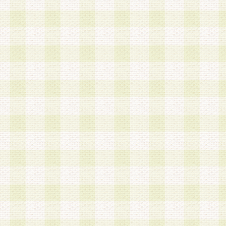
第3条 会員の登録方法
1.会員登録手続きは、会員登録希望者本人が行う
る登録は一切認められないものとします。
2.会員登録希望者は、本規約に同意の後、当社指
画 面」において、当社が指定する必要事項を入力
を行うものとします。当社は、会員登録を承認し
会員として本サービスを 受けるためのログインＩ
を付与します。
3.会員は、会員登録の際に申告する登録情報の全
いかなる虚偽の申告をも行ってはならないものと
4.会員は、複数のログインＩＤおよびパスワード
いものとします。
第4条 ログインIDおよびパスワードの管理
1.会員は、会員登録後、本サイト内にて本サービ