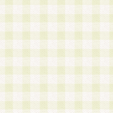
加する際には、前条に基づき当社から付与されたロ
スワードを使用するものとします。
2.登録の際に当社が付与したログインIDおよびパ
の使用に関しては、全て会員本人がその責任を負
3.会員は、当社から付与されたログインIDおよび
貸与、名義変更、売買その他形態を問わず第三者
ならないものとします。
4.当社は、会員によるログインIDおよびパスワー
盗用など第三者の利用に伴う損害の発生について
き事由の有無、その他原因の如何を問わず、一切
のとします。
第5条 会員の登録情報
1.当社は、会員の登録情報に含まれる氏名・住所
アドレス等会員個人を識別できる情報を当社が別
シーポリシー
」に基づき適切に取り扱うものとし