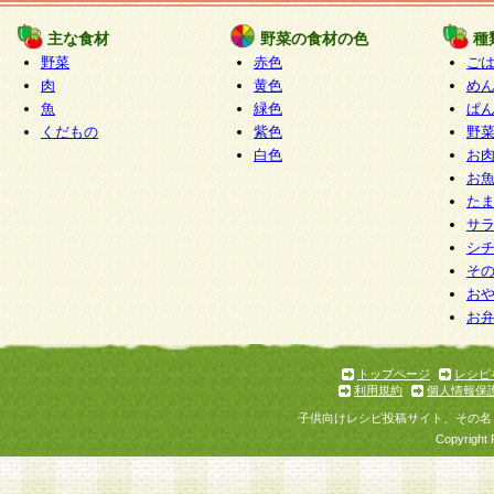
たものとみなされ、会員に対して適用されるもの
主な食材
野菜の食材の色
種
野菜
赤色
ご
5.当社がお聞きする個人情報は、すべて会員登録
肉
黄色
め
で提 供いただいたものと考えております。従って
魚
緑色
ぱ
自らの個人情報の提供を希望されない場合には、
くだもの
紫色
野
をお預かりいたしません が、提供されないことに
白色
お
商品やサービス等をご利用いただけない場合があ
お
了承ください。
た
サ
6.当社は、お客様から当社が保有している個人情
シ
そ
加・ 利用停止等を求められた場合には、ご本人様
お
て確認できた場合に限り、法令に準拠して合理的
お
いただきます。なお、開示 請求等の請求先は個人
ります。
トップページ
レシピ
利用規約
個人情報保
第2条 会員の資格
子供向けレシピ投稿サイト、その名
1.会員とは、本規約等を承諾のうえ、当社所定の
Copyright 
了し、当社が承認した者、グループとします。な
が以下に該当する場合は会員登録をすることがで