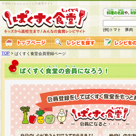
子供向けかんたんレシピの食育サイト
(例)トマト 豚肉
TOP
>
ぱくすく食堂会員登録ページ