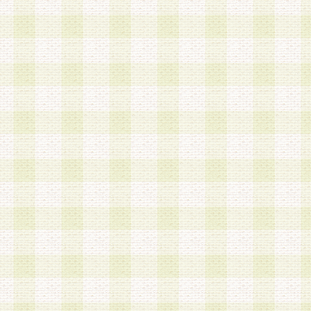
は、当該個人情報を以下の各号に定める目的に利
す。なお、これら事項以外の目的で個人情報を利
かじめ会員の同意を得たうえで利用するものとし
a.本サービスの実施または運営
b.本サービスに係る謝礼、景品、調査サンプル品
c.会員からの電話、メール等の問い合わせなどへ
d.その他これらに付随する業務
2.当社は、会員個人を識別することのできる情報
会員情報を本人の承諾なく第三者に開示すること
人を識別できる情報について第三者に開示または
社は事前に会員本人の同意を得るものとします。
3.前項の定めに拘わらず、当社は、以下の目的に
意を 得ることなく、会員個人を識別できる情報を
づき選定した委託業者に対して当社の責任におい
できるものとします。な お、当社は、当該委託業
契約を締結しこれを遵守させるとともに、本規約
の注意をもって当該情報を使用させるものとし ま