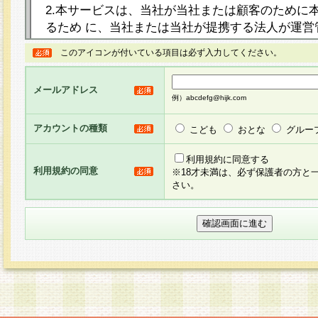
2.本サービスは、当社が当社または顧客のために
るため に、当社または当社が提携する法人が運営
ト（以下「本サイト」といいます。）上に本サー
このアイコンが付いている項目は必ず入力してください。
ージを設け、会員がアンケー ト調査に回答する等
し、その結果を当社が集計・分析その他の利用を
メールアドレス
るものです。なお、本サービスは、それぞれの目的
例）abcdefg@hijk.com
員に対して本サービスの依頼を行うこともあり、
た全ての会員に対して本サービスの依頼をすると
アカウントの種類
こども
おとな
グルー
りま す。
利用規約に同意する
利用規約の同意
※18才未満は、必ず保護者の方と
3.当社は、会員の事前の承諾を得ることなく、当
さい。
方 法・手段にて、本規約を任意に制定、変更また
きるものとします。改定後の本規約等は、本規約
に掲示したときに、その 他の諸規定については、
案内を配信または本サイトに掲示したときのいず
てその効力を生じるものとします。
4.本規約は、会員登録希望者による会員登録手続
の当社による会員登録の承認が完了した時点で会