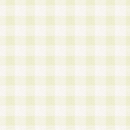
a.既に登録されている会員と同一のメールアドレ
録する場合
b.本サービスと同様のサービスを提供している企
業に従事していると思われる本人またはその家族
場合
c.その他当社が不適切と判断する場合
2.当社は、会員登録希望者を会員として承認する
した 場合、会員登録希望者による会員登録手続き
による承認後の場合であっても、会員登録の取り
の抹消を、当社が適切と判 断する方法・手段によ
とができるものとします。
3.会員登録希望者が18歳未満、成年被後見人、被
人 である場合は、親権者などの法定代理人の同意
録を行うものとします。なお、義務教育学齢に該
者については、登録時に 当社が別途定める方法に
権者による承認手続きを行うものとします。