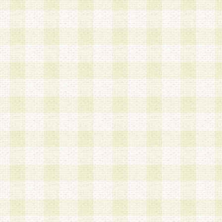
a.本サービスに係る謝礼、景品、調査サンプル品
b.会員からの電話、メール等の問い合わせなどへ
c.モバイルリサーチ、またはグループ形式による
実施もしくは運営
d.その他これらに付随する業務
4.会員は、住所、電話番号その他の登録情報につ
合は、速やかに当社所定の変更手続きを行うもの
5.当社は、必要と認めた場合、会員に対して、電
手段により登録情報の対象者が会員登録者本人で
の内容が正確であること、アンケートの回答内容
うことができるものとます。
6.会員は、会員登録後当社が定期的に行う登録情
して、当社指定の期間内に更新手続きを行うもの
該期間内に更新手続きを行わない場合、その時点
発行したポイントは失効されるものとします。