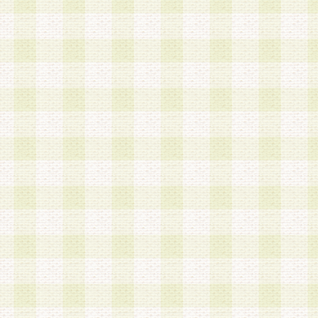
a.既に登録されている会員と同一のメールアドレ
録する場合
b.本サービスと同様のサービスを提供している企
業に従事していると思われる本人またはその家族
場合
c.その他当社が不適切と判断する場合
2.当社は、会員登録希望者を会員として承認する
した 場合、会員登録希望者による会員登録手続き
による承認後の場合であっても、会員登録の取り
の抹消を、当社が適切と判 断する方法・手段によ
とができるものとします。
3.会員登録希望者が18歳未満、成年被後見人、被
人 である場合は、親権者などの法定代理人の同意
録を行うものとします。なお、義務教育学齢に該
者については、登録時に 当社が別途定める方法に
権者による承認手続きを行うものとします。