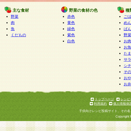
たものとみなされ、会員に対して適用されるもの
主な食材
野菜の食材の色
種
野菜
赤色
ご
5.当社がお聞きする個人情報は、すべて会員登録
肉
黄色
め
で提 供いただいたものと考えております。従って
魚
緑色
ぱ
自らの個人情報の提供を希望されない場合には、
くだもの
紫色
野
をお預かりいたしません が、提供されないことに
白色
お
商品やサービス等をご利用いただけない場合があ
お
了承ください。
た
サ
6.当社は、お客様から当社が保有している個人情
シ
そ
加・ 利用停止等を求められた場合には、ご本人様
お
て確認できた場合に限り、法令に準拠して合理的
お
いただきます。なお、開示 請求等の請求先は個人
ります。
トップページ
レシピ
利用規約
個人情報保
第2条 会員の資格
子供向けレシピ投稿サイト、その名
1.会員とは、本規約等を承諾のうえ、当社所定の
Copyright 
了し、当社が承認した者、グループとします。な
が以下に該当する場合は会員登録をすることがで