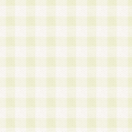
加する際には、前条に基づき当社から付与されたロ
スワードを使用するものとします。
2.登録の際に当社が付与したログインIDおよびパ
の使用に関しては、全て会員本人がその責任を負
3.会員は、当社から付与されたログインIDおよび
貸与、名義変更、売買その他形態を問わず第三者
ならないものとします。
4.当社は、会員によるログインIDおよびパスワー
盗用など第三者の利用に伴う損害の発生について
き事由の有無、その他原因の如何を問わず、一切
のとします。
第5条 会員の登録情報
1.当社は、会員の登録情報に含まれる氏名・住所
アドレス等会員個人を識別できる情報を当社が別
シーポリシー
」に基づき適切に取り扱うものとし