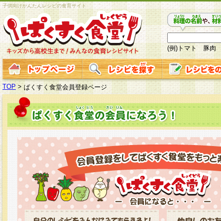
子供向けかんたんレシピの食育サイト
(例)トマト 豚肉
TOP
>
ぱくすく食堂会員登録ページ