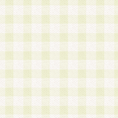
a.本サービスに係る謝礼、景品、調査サンプル品
b.会員からの電話、メール等の問い合わせなどへ
c.モバイルリサーチ、またはグループ形式による
実施もしくは運営
d.その他これらに付随する業務
4.会員は、住所、電話番号その他の登録情報につ
合は、速やかに当社所定の変更手続きを行うもの
5.当社は、必要と認めた場合、会員に対して、電
手段により登録情報の対象者が会員登録者本人で
の内容が正確であること、アンケートの回答内容
うことができるものとます。
6.会員は、会員登録後当社が定期的に行う登録情
して、当社指定の期間内に更新手続きを行うもの
該期間内に更新手続きを行わない場合、その時点
発行したポイントは失効されるものとします。