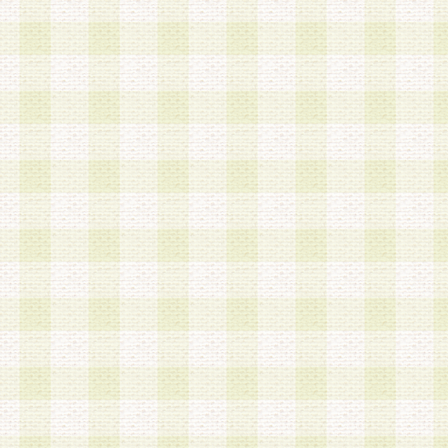
は、当該個人情報を以下の各号に定める目的に利
す。なお、これら事項以外の目的で個人情報を利
かじめ会員の同意を得たうえで利用するものとし
a.本サービスの実施または運営
b.本サービスに係る謝礼、景品、調査サンプル品
c.会員からの電話、メール等の問い合わせなどへ
d.その他これらに付随する業務
2.当社は、会員個人を識別することのできる情報
会員情報を本人の承諾なく第三者に開示すること
人を識別できる情報について第三者に開示または
社は事前に会員本人の同意を得るものとします。
3.前項の定めに拘わらず、当社は、以下の目的に
意を 得ることなく、会員個人を識別できる情報を
づき選定した委託業者に対して当社の責任におい
できるものとします。な お、当社は、当該委託業
契約を締結しこれを遵守させるとともに、本規約
の注意をもって当該情報を使用させるものとし ま