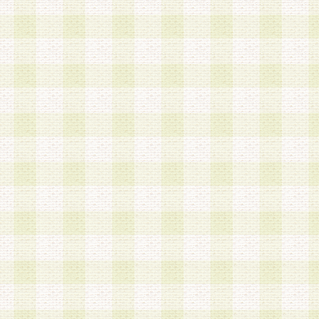
第3条 会員の登録方法
1.会員登録手続きは、会員登録希望者本人が行う
る登録は一切認められないものとします。
2.会員登録希望者は、本規約に同意の後、当社指
画 面」において、当社が指定する必要事項を入力
を行うものとします。当社は、会員登録を承認し
会員として本サービスを 受けるためのログインＩ
を付与します。
3.会員は、会員登録の際に申告する登録情報の全
いかなる虚偽の申告をも行ってはならないものと
4.会員は、複数のログインＩＤおよびパスワード
いものとします。
第4条 ログインIDおよびパスワードの管理
1.会員は、会員登録後、本サイト内にて本サービ