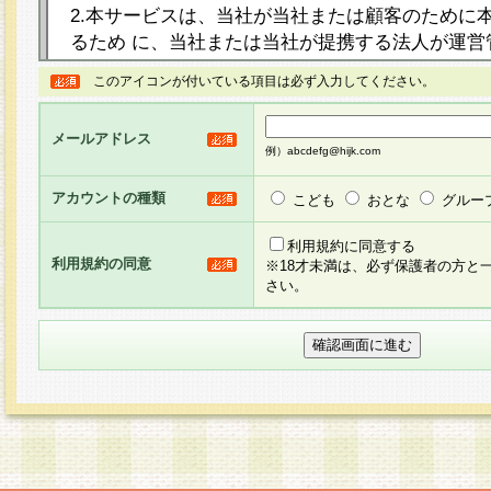
2.本サービスは、当社が当社または顧客のために
るため に、当社または当社が提携する法人が運営
ト（以下「本サイト」といいます。）上に本サー
このアイコンが付いている項目は必ず入力してください。
ージを設け、会員がアンケー ト調査に回答する等
し、その結果を当社が集計・分析その他の利用を
メールアドレス
るものです。なお、本サービスは、それぞれの目的
例）abcdefg@hijk.com
員に対して本サービスの依頼を行うこともあり、
た全ての会員に対して本サービスの依頼をすると
アカウントの種類
こども
おとな
グルー
りま す。
利用規約に同意する
利用規約の同意
※18才未満は、必ず保護者の方と
3.当社は、会員の事前の承諾を得ることなく、当
さい。
方 法・手段にて、本規約を任意に制定、変更また
きるものとします。改定後の本規約等は、本規約
に掲示したときに、その 他の諸規定については、
案内を配信または本サイトに掲示したときのいず
てその効力を生じるものとします。
4.本規約は、会員登録希望者による会員登録手続
の当社による会員登録の承認が完了した時点で会