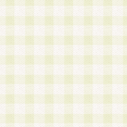
a.本サービスに係る謝礼、景品、調査サンプル品
b.会員からの電話、メール等の問い合わせなどへ
c.モバイルリサーチ、またはグループ形式による
実施もしくは運営
d.その他これらに付随する業務
4.会員は、住所、電話番号その他の登録情報につ
合は、速やかに当社所定の変更手続きを行うもの
5.当社は、必要と認めた場合、会員に対して、電
手段により登録情報の対象者が会員登録者本人で
の内容が正確であること、アンケートの回答内容
うことができるものとます。
6.会員は、会員登録後当社が定期的に行う登録情
して、当社指定の期間内に更新手続きを行うもの
該期間内に更新手続きを行わない場合、その時点
発行したポイントは失効されるものとします。