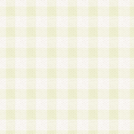
は、当該個人情報を以下の各号に定める目的に利
す。なお、これら事項以外の目的で個人情報を利
かじめ会員の同意を得たうえで利用するものとし
a.本サービスの実施または運営
b.本サービスに係る謝礼、景品、調査サンプル品
c.会員からの電話、メール等の問い合わせなどへ
d.その他これらに付随する業務
2.当社は、会員個人を識別することのできる情報
会員情報を本人の承諾なく第三者に開示すること
人を識別できる情報について第三者に開示または
社は事前に会員本人の同意を得るものとします。
3.前項の定めに拘わらず、当社は、以下の目的に
意を 得ることなく、会員個人を識別できる情報を
づき選定した委託業者に対して当社の責任におい
できるものとします。な お、当社は、当該委託業
契約を締結しこれを遵守させるとともに、本規約
の注意をもって当該情報を使用させるものとし ま