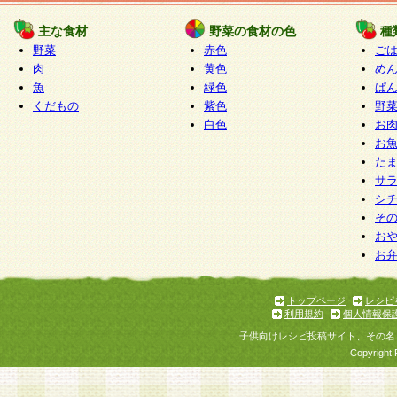
たものとみなされ、会員に対して適用されるもの
主な食材
野菜の食材の色
種
野菜
赤色
ご
5.当社がお聞きする個人情報は、すべて会員登録
肉
黄色
め
で提 供いただいたものと考えております。従って
魚
緑色
ぱ
自らの個人情報の提供を希望されない場合には、
くだもの
紫色
野
をお預かりいたしません が、提供されないことに
白色
お
商品やサービス等をご利用いただけない場合があ
お
了承ください。
た
サ
6.当社は、お客様から当社が保有している個人情
シ
そ
加・ 利用停止等を求められた場合には、ご本人様
お
て確認できた場合に限り、法令に準拠して合理的
お
いただきます。なお、開示 請求等の請求先は個人
ります。
トップページ
レシピ
利用規約
個人情報保
第2条 会員の資格
子供向けレシピ投稿サイト、その名
1.会員とは、本規約等を承諾のうえ、当社所定の
Copyright 
了し、当社が承認した者、グループとします。な
が以下に該当する場合は会員登録をすることがで