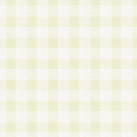
a.既に登録されている会員と同一のメールアドレ
録する場合
b.本サービスと同様のサービスを提供している企
業に従事していると思われる本人またはその家族
場合
c.その他当社が不適切と判断する場合
2.当社は、会員登録希望者を会員として承認する
した 場合、会員登録希望者による会員登録手続き
による承認後の場合であっても、会員登録の取り
の抹消を、当社が適切と判 断する方法・手段によ
とができるものとします。
3.会員登録希望者が18歳未満、成年被後見人、被
人 である場合は、親権者などの法定代理人の同意
録を行うものとします。なお、義務教育学齢に該
者については、登録時に 当社が別途定める方法に
権者による承認手続きを行うものとします。