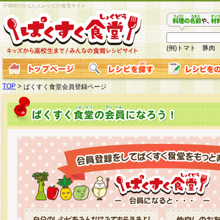
子供向けかんたんレシピの食育サイト
(例)トマト 豚肉
TOP
>
ぱくすく食堂会員登録ページ