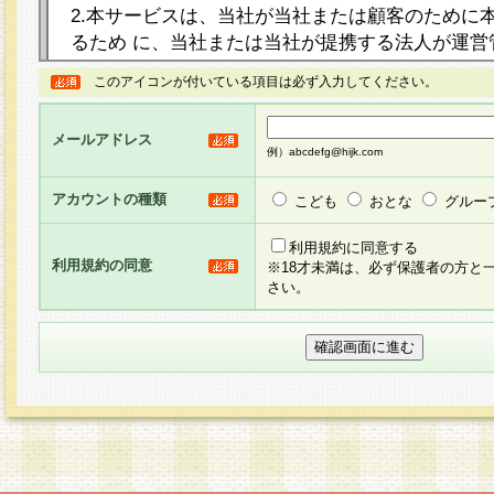
2.本サービスは、当社が当社または顧客のために
るため に、当社または当社が提携する法人が運営
ト（以下「本サイト」といいます。）上に本サー
このアイコンが付いている項目は必ず入力してください。
ージを設け、会員がアンケー ト調査に回答する等
し、その結果を当社が集計・分析その他の利用を
メールアドレス
るものです。なお、本サービスは、それぞれの目的
例）abcdefg@hijk.com
員に対して本サービスの依頼を行うこともあり、
た全ての会員に対して本サービスの依頼をすると
アカウントの種類
こども
おとな
グルー
りま す。
利用規約に同意する
利用規約の同意
※18才未満は、必ず保護者の方と
3.当社は、会員の事前の承諾を得ることなく、当
さい。
方 法・手段にて、本規約を任意に制定、変更また
きるものとします。改定後の本規約等は、本規約
に掲示したときに、その 他の諸規定については、
案内を配信または本サイトに掲示したときのいず
てその効力を生じるものとします。
4.本規約は、会員登録希望者による会員登録手続
の当社による会員登録の承認が完了した時点で会