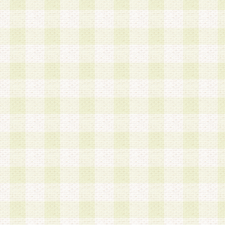
加する際には、前条に基づき当社から付与されたロ
スワードを使用するものとします。
2.登録の際に当社が付与したログインIDおよびパ
の使用に関しては、全て会員本人がその責任を負
3.会員は、当社から付与されたログインIDおよび
貸与、名義変更、売買その他形態を問わず第三者
ならないものとします。
4.当社は、会員によるログインIDおよびパスワー
盗用など第三者の利用に伴う損害の発生について
き事由の有無、その他原因の如何を問わず、一切
のとします。
第5条 会員の登録情報
1.当社は、会員の登録情報に含まれる氏名・住所
アドレス等会員個人を識別できる情報を当社が別
シーポリシー
」に基づき適切に取り扱うものとし