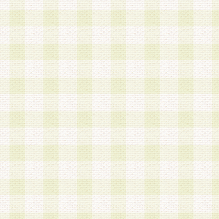
第3条 会員の登録方法
1.会員登録手続きは、会員登録希望者本人が行う
る登録は一切認められないものとします。
2.会員登録希望者は、本規約に同意の後、当社指
画 面」において、当社が指定する必要事項を入力
を行うものとします。当社は、会員登録を承認し
会員として本サービスを 受けるためのログインＩ
を付与します。
3.会員は、会員登録の際に申告する登録情報の全
いかなる虚偽の申告をも行ってはならないものと
4.会員は、複数のログインＩＤおよびパスワード
いものとします。
第4条 ログインIDおよびパスワードの管理
1.会員は、会員登録後、本サイト内にて本サービ