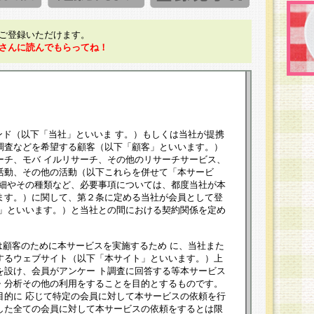
ご登録いただけます。
さんに読んでもらってね！
ンド（以下「当社」といいま す。）もしくは当社が提携
調査などを希望する顧客（以下「顧客」といいます。）
ーチ、モバ イルリサーチ、その他のリサーチサービス、
活動、その他の活動（以下これらを併せて「本サービ
詳細やその種類など、必要事項については、都度当社が本
ます。）に関して、第２条に定める当社が会員として登
員」といいます。）と当社との間における契約関係を定め
は顧客のために本サービスを実施するため に、当社また
するウェブサイト（以下「本サイト」といいます。）上
を設け、会員がアンケー ト調査に回答する等本サービス
・分析その他の利用をすることを目的とするものです。
目的に 応じて特定の会員に対して本サービスの依頼を行
した全ての会員に対して本サービスの依頼をするとは限