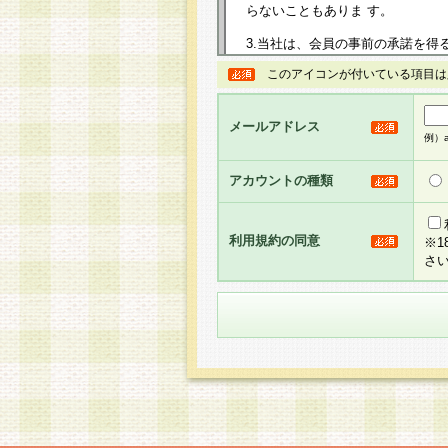
らないこともありま す。
3.当社は、会員の事前の承諾を得
規約を任意に制定、変更または修
このアイコンが付いている項目は
は、本規約においては本サイトに
して告知の案内を配信または本サ
力を生じるものとします。
メールアドレス
例）ab
4.本規約は、会員登録希望者に
の承認が完了した時点で会員によ
アカウントの種類
るものとします。
5.当社がお聞きする個人情報は、
のと考えております。従って、会
利用規約の同意
※
合には、当社はその個人情報をお
さ
社の取扱商品やサービス等をご利
い。
6.当社は、お客様から当社が保有
められた場合には、ご本人様であ
て合理的な範囲で対応させていた
せ先となります。
第2条 会員の資格
1.会員とは、本規約等を承諾の
者、グループとします。なお、会