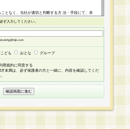
ることなく、当社が適切と判断する方 法・手段にて、本
正することができるものとします。改定後の本規約等
必ず入力してください。
掲示したときに、その 他の諸規定については、会員に対
イトに掲示したときのいずれか早い時期をもってその効
cdefg@hijk.com
よる会員登録手続きが完了し、その後の当社による会員登録
る同意があったものとみなされ、会員に対して適用され
こども
おとな
グループ
すべて会員登録希望者の自由な意思で提 供いただいたも
利用規約に同意する
員登録希望者が自らの個人情報の提供を希望されない場
18才未満は、必ず保護者の方と一緒に、内容を確認してくだ
預かりいたしません が、提供されないことによって、当
い。
用いただけない場合がありますことを予めご了承くださ
している個人情報の開示・訂正・追加・ 利用停止等を求
ることが当社にて確認できた場合に限り、法令に準拠し
だきます。なお、開示 請求等の請求先は個人情報お問合
うえ、当社所定の登録手続きを全て完了し、当社が承認した
員登録希望者が以下に該当する場合は会員登録をするこ