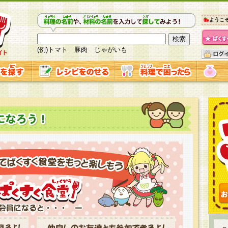
ようこ
(例)トマト 豚肉 じゃがいも