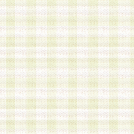
a.既に登録されている会員と同一のメールアドレ
録する場合
b.本サービスと同様のサービスを提供している企
業に従事していると思われる本人またはその家族
場合
c.その他当社が不適切と判断する場合
2.当社は、会員登録希望者を会員として承認する
した 場合、会員登録希望者による会員登録手続き
による承認後の場合であっても、会員登録の取り
の抹消を、当社が適切と判 断する方法・手段によ
とができるものとします。
3.会員登録希望者が18歳未満、成年被後見人、被
人 である場合は、親権者などの法定代理人の同意
録を行うものとします。なお、義務教育学齢に該
者については、登録時に 当社が別途定める方法に
権者による承認手続きを行うものとします。