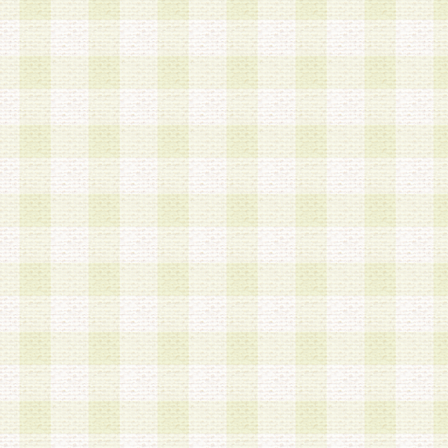
加する際には、前条に基づき当社から付与されたロ
スワードを使用するものとします。
2.登録の際に当社が付与したログインIDおよびパ
の使用に関しては、全て会員本人がその責任を負
3.会員は、当社から付与されたログインIDおよび
貸与、名義変更、売買その他形態を問わず第三者
ならないものとします。
4.当社は、会員によるログインIDおよびパスワー
盗用など第三者の利用に伴う損害の発生について
き事由の有無、その他原因の如何を問わず、一切
のとします。
第5条 会員の登録情報
1.当社は、会員の登録情報に含まれる氏名・住所
アドレス等会員個人を識別できる情報を当社が別
シーポリシー
」に基づき適切に取り扱うものとし