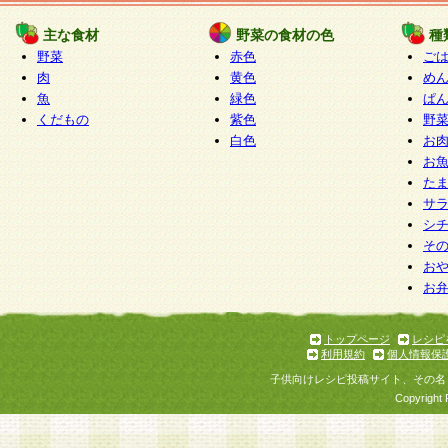
たものとみなされ、会員に対して適用されるもの
主な食材
野菜の食材の色
種
野菜
赤色
ご
5.当社がお聞きする個人情報は、すべて会員登録
肉
黄色
め
で提 供いただいたものと考えております。従って
魚
緑色
ぱ
自らの個人情報の提供を希望されない場合には、
くだもの
紫色
野
をお預かりいたしません が、提供されないことに
白色
お
商品やサービス等をご利用いただけない場合があ
お
了承ください。
た
サ
6.当社は、お客様から当社が保有している個人情
シ
そ
加・ 利用停止等を求められた場合には、ご本人様
お
て確認できた場合に限り、法令に準拠して合理的
お
いただきます。なお、開示 請求等の請求先は個人
ります。
トップページ
レシピ
利用規約
個人情報保
第2条 会員の資格
子供向けレシピ投稿サイト、その名
1.会員とは、本規約等を承諾のうえ、当社所定の
Copyright 
了し、当社が承認した者、グループとします。な
が以下に該当する場合は会員登録をすることがで