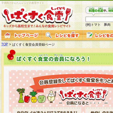
子供向けかんたんレシピの食育サイト
(例)トマト 豚肉
TOP
>
ぱくすく食堂会員登録ページ