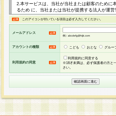
2.本サービスは、当社が当社または顧客のために
るため に、当社または当社が提携する法人が運営
ト（以下「本サイト」といいます。）上に本サー
このアイコンが付いている項目は必ず入力してください。
ージを設け、会員がアンケー ト調査に回答する等
し、その結果を当社が集計・分析その他の利用を
メールアドレス
るものです。なお、本サービスは、それぞれの目的
例）abcdefg@hijk.com
員に対して本サービスの依頼を行うこともあり、
た全ての会員に対して本サービスの依頼をすると
アカウントの種類
こども
おとな
グルー
りま す。
利用規約に同意する
利用規約の同意
※18才未満は、必ず保護者の方と
3.当社は、会員の事前の承諾を得ることなく、当
さい。
方 法・手段にて、本規約を任意に制定、変更また
きるものとします。改定後の本規約等は、本規約
に掲示したときに、その 他の諸規定については、
案内を配信または本サイトに掲示したときのいず
てその効力を生じるものとします。
4.本規約は、会員登録希望者による会員登録手続
の当社による会員登録の承認が完了した時点で会