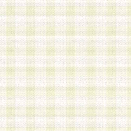
第3条 会員の登録方法
1.会員登録手続きは、会員登録希望者本人が行う
る登録は一切認められないものとします。
2.会員登録希望者は、本規約に同意の後、当社指
画 面」において、当社が指定する必要事項を入力
を行うものとします。当社は、会員登録を承認し
会員として本サービスを 受けるためのログインＩ
を付与します。
3.会員は、会員登録の際に申告する登録情報の全
いかなる虚偽の申告をも行ってはならないものと
4.会員は、複数のログインＩＤおよびパスワード
いものとします。
第4条 ログインIDおよびパスワードの管理
1.会員は、会員登録後、本サイト内にて本サービ