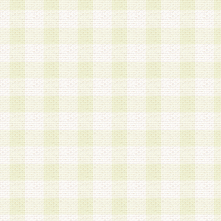
a.本サービスに係る謝礼、景品、調査サンプル品
b.会員からの電話、メール等の問い合わせなどへ
c.モバイルリサーチ、またはグループ形式による
実施もしくは運営
d.その他これらに付随する業務
4.会員は、住所、電話番号その他の登録情報につ
合は、速やかに当社所定の変更手続きを行うもの
5.当社は、必要と認めた場合、会員に対して、電
手段により登録情報の対象者が会員登録者本人で
の内容が正確であること、アンケートの回答内容
うことができるものとます。
6.会員は、会員登録後当社が定期的に行う登録情
して、当社指定の期間内に更新手続きを行うもの
該期間内に更新手続きを行わない場合、その時点
発行したポイントは失効されるものとします。