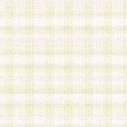
は、当該個人情報を以下の各号に定める目的に利
す。なお、これら事項以外の目的で個人情報を利
かじめ会員の同意を得たうえで利用するものとし
a.本サービスの実施または運営
b.本サービスに係る謝礼、景品、調査サンプル品
c.会員からの電話、メール等の問い合わせなどへ
d.その他これらに付随する業務
2.当社は、会員個人を識別することのできる情報
会員情報を本人の承諾なく第三者に開示すること
人を識別できる情報について第三者に開示または
社は事前に会員本人の同意を得るものとします。
3.前項の定めに拘わらず、当社は、以下の目的に
意を 得ることなく、会員個人を識別できる情報を
づき選定した委託業者に対して当社の責任におい
できるものとします。な お、当社は、当該委託業
契約を締結しこれを遵守させるとともに、本規約
の注意をもって当該情報を使用させるものとし ま