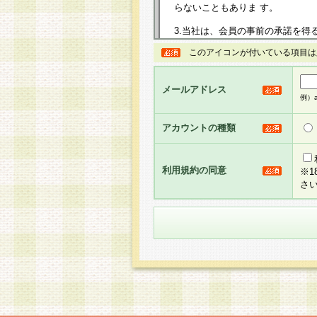
らないこともありま す。
3.当社は、会員の事前の承諾を得
規約を任意に制定、変更または修
このアイコンが付いている項目は
は、本規約においては本サイトに
して告知の案内を配信または本サ
力を生じるものとします。
メールアドレス
例）ab
4.本規約は、会員登録希望者に
の承認が完了した時点で会員によ
アカウントの種類
るものとします。
5.当社がお聞きする個人情報は、
のと考えております。従って、会
利用規約の同意
※
合には、当社はその個人情報をお
さ
社の取扱商品やサービス等をご利
い。
6.当社は、お客様から当社が保有
められた場合には、ご本人様であ
て合理的な範囲で対応させていた
せ先となります。
第2条 会員の資格
1.会員とは、本規約等を承諾の
者、グループとします。なお、会