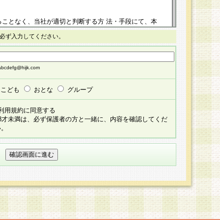
ることなく、当社が適切と判断する方 法・手段にて、本
正することができるものとします。改定後の本規約等
必ず入力してください。
掲示したときに、その 他の諸規定については、会員に対
イトに掲示したときのいずれか早い時期をもってその効
cdefg@hijk.com
よる会員登録手続きが完了し、その後の当社による会員登録
る同意があったものとみなされ、会員に対して適用され
こども
おとな
グループ
すべて会員登録希望者の自由な意思で提 供いただいたも
利用規約に同意する
員登録希望者が自らの個人情報の提供を希望されない場
18才未満は、必ず保護者の方と一緒に、内容を確認してくだ
預かりいたしません が、提供されないことによって、当
い。
用いただけない場合がありますことを予めご了承くださ
している個人情報の開示・訂正・追加・ 利用停止等を求
ることが当社にて確認できた場合に限り、法令に準拠し
だきます。なお、開示 請求等の請求先は個人情報お問合
うえ、当社所定の登録手続きを全て完了し、当社が承認した
員登録希望者が以下に該当する場合は会員登録をするこ