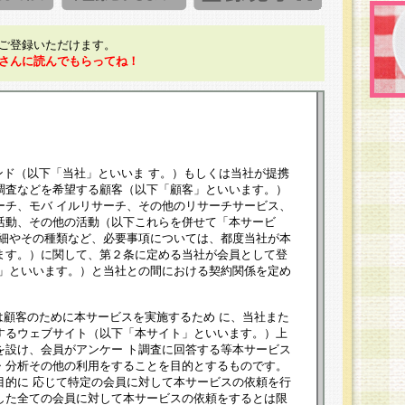
ご登録いただけます。
さんに読んでもらってね！
ンド（以下「当社」といいま す。）もしくは当社が提携
調査などを希望する顧客（以下「顧客」といいます。）
ーチ、モバ イルリサーチ、その他のリサーチサービス、
活動、その他の活動（以下これらを併せて「本サービ
詳細やその種類など、必要事項については、都度当社が本
ます。）に関して、第２条に定める当社が会員として登
員」といいます。）と当社との間における契約関係を定め
は顧客のために本サービスを実施するため に、当社また
するウェブサイト（以下「本サイト」といいます。）上
を設け、会員がアンケー ト調査に回答する等本サービス
・分析その他の利用をすることを目的とするものです。
目的に 応じて特定の会員に対して本サービスの依頼を行
した全ての会員に対して本サービスの依頼をするとは限