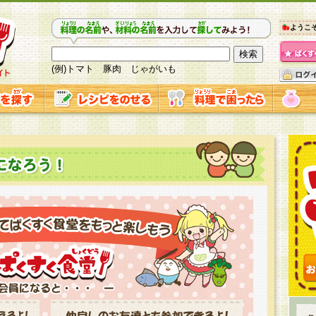
ようこ
(例)トマト 豚肉 じゃがいも