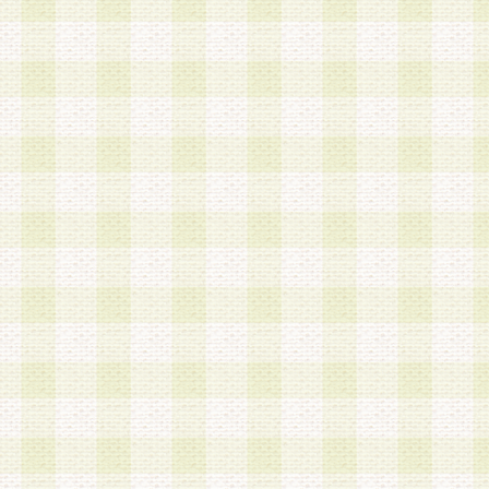
加する際には、前条に基づき当社から付与されたロ
スワードを使用するものとします。
2.登録の際に当社が付与したログインIDおよびパ
の使用に関しては、全て会員本人がその責任を負
3.会員は、当社から付与されたログインIDおよび
貸与、名義変更、売買その他形態を問わず第三者
ならないものとします。
4.当社は、会員によるログインIDおよびパスワー
盗用など第三者の利用に伴う損害の発生について
き事由の有無、その他原因の如何を問わず、一切
のとします。
第5条 会員の登録情報
1.当社は、会員の登録情報に含まれる氏名・住所
アドレス等会員個人を識別できる情報を当社が別
シーポリシー
」に基づき適切に取り扱うものとし