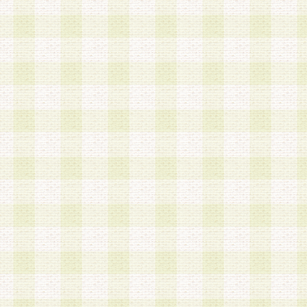
は、当該個人情報を以下の各号に定める目的に利
す。なお、これら事項以外の目的で個人情報を利
かじめ会員の同意を得たうえで利用するものとし
a.本サービスの実施または運営
b.本サービスに係る謝礼、景品、調査サンプル品
c.会員からの電話、メール等の問い合わせなどへ
d.その他これらに付随する業務
2.当社は、会員個人を識別することのできる情報
会員情報を本人の承諾なく第三者に開示すること
人を識別できる情報について第三者に開示または
社は事前に会員本人の同意を得るものとします。
3.前項の定めに拘わらず、当社は、以下の目的に
意を 得ることなく、会員個人を識別できる情報を
づき選定した委託業者に対して当社の責任におい
できるものとします。な お、当社は、当該委託業
契約を締結しこれを遵守させるとともに、本規約
の注意をもって当該情報を使用させるものとし ま