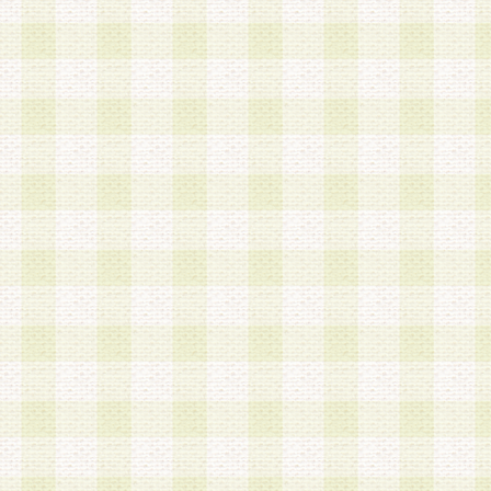
第3条 会員の登録方法
1.会員登録手続きは、会員登録希望者本人が行う
る登録は一切認められないものとします。
2.会員登録希望者は、本規約に同意の後、当社指
画 面」において、当社が指定する必要事項を入力
を行うものとします。当社は、会員登録を承認し
会員として本サービスを 受けるためのログインＩ
を付与します。
3.会員は、会員登録の際に申告する登録情報の全
いかなる虚偽の申告をも行ってはならないものと
4.会員は、複数のログインＩＤおよびパスワード
いものとします。
第4条 ログインIDおよびパスワードの管理
1.会員は、会員登録後、本サイト内にて本サービ