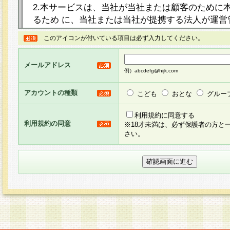
2.本サービスは、当社が当社または顧客のために
るため に、当社または当社が提携する法人が運営
ト（以下「本サイト」といいます。）上に本サー
このアイコンが付いている項目は必ず入力してください。
ージを設け、会員がアンケー ト調査に回答する等
し、その結果を当社が集計・分析その他の利用を
メールアドレス
るものです。なお、本サービスは、それぞれの目的
例）abcdefg@hijk.com
員に対して本サービスの依頼を行うこともあり、
た全ての会員に対して本サービスの依頼をすると
アカウントの種類
こども
おとな
グルー
りま す。
利用規約に同意する
利用規約の同意
※18才未満は、必ず保護者の方と
3.当社は、会員の事前の承諾を得ることなく、当
さい。
方 法・手段にて、本規約を任意に制定、変更また
きるものとします。改定後の本規約等は、本規約
に掲示したときに、その 他の諸規定については、
案内を配信または本サイトに掲示したときのいず
てその効力を生じるものとします。
4.本規約は、会員登録希望者による会員登録手続
の当社による会員登録の承認が完了した時点で会