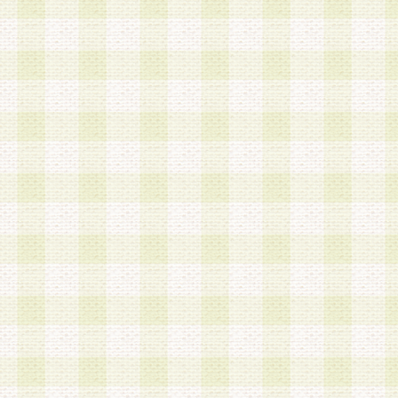
a.本サービスに係る謝礼、景品、調査サンプル品
b.会員からの電話、メール等の問い合わせなどへ
c.モバイルリサーチ、またはグループ形式による
実施もしくは運営
d.その他これらに付随する業務
4.会員は、住所、電話番号その他の登録情報につ
合は、速やかに当社所定の変更手続きを行うもの
5.当社は、必要と認めた場合、会員に対して、電
手段により登録情報の対象者が会員登録者本人で
の内容が正確であること、アンケートの回答内容
うことができるものとます。
6.会員は、会員登録後当社が定期的に行う登録情
して、当社指定の期間内に更新手続きを行うもの
該期間内に更新手続きを行わない場合、その時点
発行したポイントは失効されるものとします。