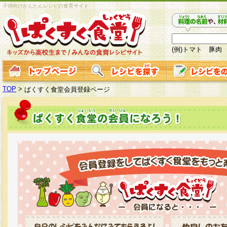
子供向けかんたんレシピの食育サイト
(例)トマト 豚肉
TOP
>
ぱくすく食堂会員登録ページ