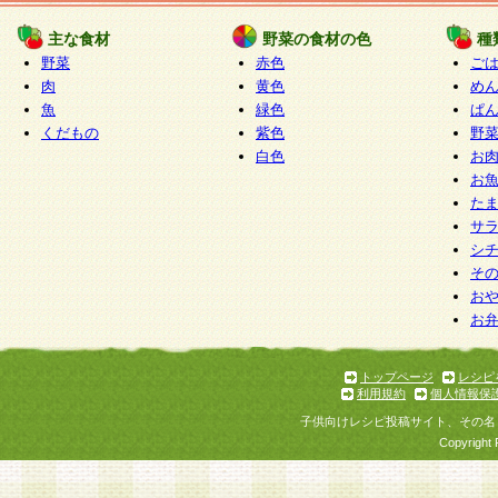
たものとみなされ、会員に対して適用されるもの
主な食材
野菜の食材の色
種
野菜
赤色
ご
5.当社がお聞きする個人情報は、すべて会員登録
肉
黄色
め
で提 供いただいたものと考えております。従って
魚
緑色
ぱ
自らの個人情報の提供を希望されない場合には、
くだもの
紫色
野
をお預かりいたしません が、提供されないことに
白色
お
商品やサービス等をご利用いただけない場合があ
お
了承ください。
た
サ
6.当社は、お客様から当社が保有している個人情
シ
そ
加・ 利用停止等を求められた場合には、ご本人様
お
て確認できた場合に限り、法令に準拠して合理的
お
いただきます。なお、開示 請求等の請求先は個人
ります。
トップページ
レシピ
利用規約
個人情報保
第2条 会員の資格
子供向けレシピ投稿サイト、その名
1.会員とは、本規約等を承諾のうえ、当社所定の
Copyright 
了し、当社が承認した者、グループとします。な
が以下に該当する場合は会員登録をすることがで