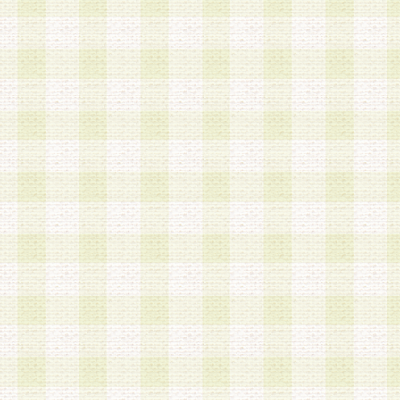
a.既に登録されている会員と同一のメールアドレ
録する場合
b.本サービスと同様のサービスを提供している企
業に従事していると思われる本人またはその家族
場合
c.その他当社が不適切と判断する場合
2.当社は、会員登録希望者を会員として承認する
した 場合、会員登録希望者による会員登録手続き
による承認後の場合であっても、会員登録の取り
の抹消を、当社が適切と判 断する方法・手段によ
とができるものとします。
3.会員登録希望者が18歳未満、成年被後見人、被
人 である場合は、親権者などの法定代理人の同意
録を行うものとします。なお、義務教育学齢に該
者については、登録時に 当社が別途定める方法に
権者による承認手続きを行うものとします。