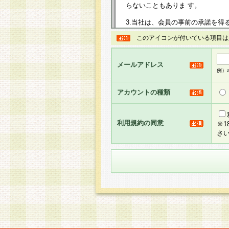
らないこともありま す。
3.当社は、会員の事前の承諾を得
規約を任意に制定、変更または修
このアイコンが付いている項目は
は、本規約においては本サイトに
して告知の案内を配信または本サ
力を生じるものとします。
メールアドレス
例）ab
4.本規約は、会員登録希望者に
の承認が完了した時点で会員によ
アカウントの種類
るものとします。
5.当社がお聞きする個人情報は、
のと考えております。従って、会
利用規約の同意
※
合には、当社はその個人情報をお
さ
社の取扱商品やサービス等をご利
い。
6.当社は、お客様から当社が保有
められた場合には、ご本人様であ
て合理的な範囲で対応させていた
せ先となります。
第2条 会員の資格
1.会員とは、本規約等を承諾の
者、グループとします。なお、会