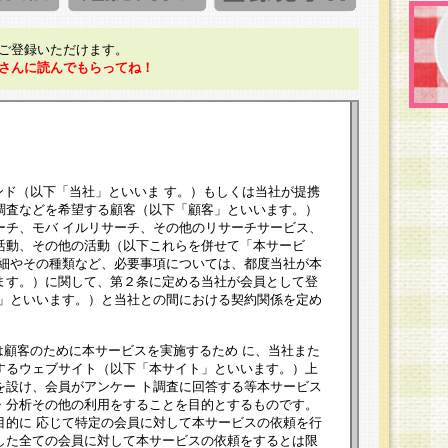
ご登録いただけます。
さんに読んでもらってね！
ンド（以下「当社」といいま す。）もしくは当社が提携
調査などを希望する顧客（以下「顧客」といいます。）
ーチ、モバ イルリサーチ、その他のリサーチサービス、
活動、その他の活動（以下これらを併せて「本サービ
詳細やその種類など、必要事項については、都度当社が本
ます。）に関して、第２条に定める当社が会員として登
員」といいます。）と当社との間における契約関係を定め
は顧客のために本サービスを実施するため に、当社また
するウェブサイト（以下「本サイト」といいます。）上
を設け、会員がアンケー ト調査に回答する等本サービス
・分析その他の利用をすることを目的とするものです。
目的に 応じて特定の会員に対して本サービスの依頼を行
した全ての会員に対して本サービスの依頼をするとは限