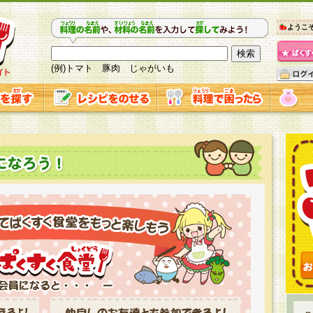
ようこ
(例)トマト 豚肉 じゃがいも