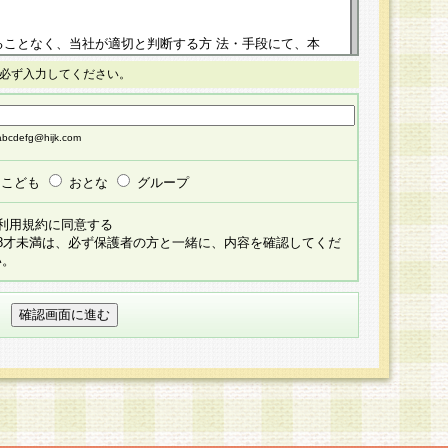
ることなく、当社が適切と判断する方 法・手段にて、本
正することができるものとします。改定後の本規約等
必ず入力してください。
掲示したときに、その 他の諸規定については、会員に対
イトに掲示したときのいずれか早い時期をもってその効
cdefg@hijk.com
よる会員登録手続きが完了し、その後の当社による会員登録
る同意があったものとみなされ、会員に対して適用され
こども
おとな
グループ
すべて会員登録希望者の自由な意思で提 供いただいたも
利用規約に同意する
員登録希望者が自らの個人情報の提供を希望されない場
18才未満は、必ず保護者の方と一緒に、内容を確認してくだ
預かりいたしません が、提供されないことによって、当
い。
用いただけない場合がありますことを予めご了承くださ
している個人情報の開示・訂正・追加・ 利用停止等を求
ることが当社にて確認できた場合に限り、法令に準拠し
だきます。なお、開示 請求等の請求先は個人情報お問合
うえ、当社所定の登録手続きを全て完了し、当社が承認した
員登録希望者が以下に該当する場合は会員登録をするこ