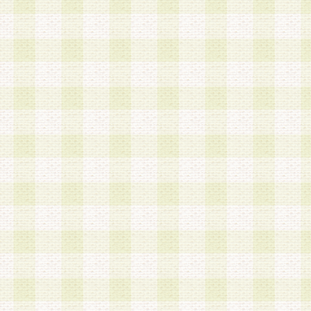
加する際には、前条に基づき当社から付与されたロ
スワードを使用するものとします。
2.登録の際に当社が付与したログインIDおよびパ
の使用に関しては、全て会員本人がその責任を負
3.会員は、当社から付与されたログインIDおよび
貸与、名義変更、売買その他形態を問わず第三者
ならないものとします。
4.当社は、会員によるログインIDおよびパスワー
盗用など第三者の利用に伴う損害の発生について
き事由の有無、その他原因の如何を問わず、一切
のとします。
第5条 会員の登録情報
1.当社は、会員の登録情報に含まれる氏名・住所
アドレス等会員個人を識別できる情報を当社が別
シーポリシー
」に基づき適切に取り扱うものとし