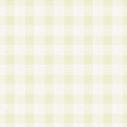
a.本サービスに係る謝礼、景品、調査サンプル品
b.会員からの電話、メール等の問い合わせなどへ
c.モバイルリサーチ、またはグループ形式による
実施もしくは運営
d.その他これらに付随する業務
4.会員は、住所、電話番号その他の登録情報につ
合は、速やかに当社所定の変更手続きを行うもの
5.当社は、必要と認めた場合、会員に対して、電
手段により登録情報の対象者が会員登録者本人で
の内容が正確であること、アンケートの回答内容
うことができるものとます。
6.会員は、会員登録後当社が定期的に行う登録情
して、当社指定の期間内に更新手続きを行うもの
該期間内に更新手続きを行わない場合、その時点
発行したポイントは失効されるものとします。