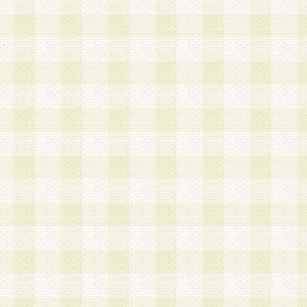
第3条 会員の登録方法
1.会員登録手続きは、会員登録希望者本人が行う
る登録は一切認められないものとします。
2.会員登録希望者は、本規約に同意の後、当社指
画 面」において、当社が指定する必要事項を入力
を行うものとします。当社は、会員登録を承認し
会員として本サービスを 受けるためのログインＩ
を付与します。
3.会員は、会員登録の際に申告する登録情報の全
いかなる虚偽の申告をも行ってはならないものと
4.会員は、複数のログインＩＤおよびパスワード
いものとします。
第4条 ログインIDおよびパスワードの管理
1.会員は、会員登録後、本サイト内にて本サービ