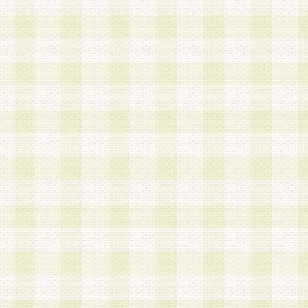
は、当該個人情報を以下の各号に定める目的に利
す。なお、これら事項以外の目的で個人情報を利
かじめ会員の同意を得たうえで利用するものとし
a.本サービスの実施または運営
b.本サービスに係る謝礼、景品、調査サンプル品
c.会員からの電話、メール等の問い合わせなどへ
d.その他これらに付随する業務
2.当社は、会員個人を識別することのできる情報
会員情報を本人の承諾なく第三者に開示すること
人を識別できる情報について第三者に開示または
社は事前に会員本人の同意を得るものとします。
3.前項の定めに拘わらず、当社は、以下の目的に
意を 得ることなく、会員個人を識別できる情報を
づき選定した委託業者に対して当社の責任におい
できるものとします。な お、当社は、当該委託業
契約を締結しこれを遵守させるとともに、本規約
の注意をもって当該情報を使用させるものとし ま