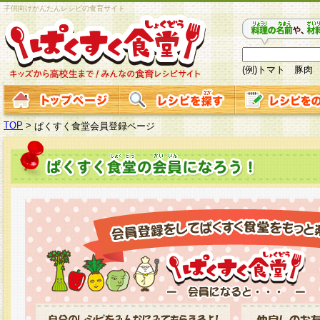
子供向けかんたんレシピの食育サイト
(例)トマト 豚肉
TOP
>
ぱくすく食堂会員登録ページ