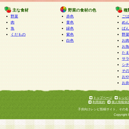
たものとみなされ、会員に対して適用されるもの
主な食材
野菜の食材の色
種
野菜
赤色
ご
5.当社がお聞きする個人情報は、すべて会員登録
肉
黄色
め
で提 供いただいたものと考えております。従って
魚
緑色
ぱ
自らの個人情報の提供を希望されない場合には、
くだもの
紫色
野
をお預かりいたしません が、提供されないことに
白色
お
商品やサービス等をご利用いただけない場合があ
お
了承ください。
た
サ
6.当社は、お客様から当社が保有している個人情
シ
そ
加・ 利用停止等を求められた場合には、ご本人様
お
て確認できた場合に限り、法令に準拠して合理的
お
いただきます。なお、開示 請求等の請求先は個人
ります。
トップページ
レシピ
利用規約
個人情報保
第2条 会員の資格
子供向けレシピ投稿サイト、その名
1.会員とは、本規約等を承諾のうえ、当社所定の
Copyright 
了し、当社が承認した者、グループとします。な
が以下に該当する場合は会員登録をすることがで