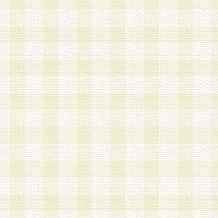
a.既に登録されている会員と同一のメールアドレ
録する場合
b.本サービスと同様のサービスを提供している企
業に従事していると思われる本人またはその家族
場合
c.その他当社が不適切と判断する場合
2.当社は、会員登録希望者を会員として承認する
した 場合、会員登録希望者による会員登録手続き
による承認後の場合であっても、会員登録の取り
の抹消を、当社が適切と判 断する方法・手段によ
とができるものとします。
3.会員登録希望者が18歳未満、成年被後見人、被
人 である場合は、親権者などの法定代理人の同意
録を行うものとします。なお、義務教育学齢に該
者については、登録時に 当社が別途定める方法に
権者による承認手続きを行うものとします。