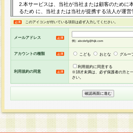
2.本サービスは、当社が当社または顧客のために
るため に、当社または当社が提携する法人が運営
ト（以下「本サイト」といいます。）上に本サー
このアイコンが付いている項目は必ず入力してください。
ージを設け、会員がアンケー ト調査に回答する等
し、その結果を当社が集計・分析その他の利用を
メールアドレス
るものです。なお、本サービスは、それぞれの目的
例）abcdefg@hijk.com
員に対して本サービスの依頼を行うこともあり、
た全ての会員に対して本サービスの依頼をすると
アカウントの種類
こども
おとな
グルー
りま す。
利用規約に同意する
利用規約の同意
※18才未満は、必ず保護者の方と
3.当社は、会員の事前の承諾を得ることなく、当
さい。
方 法・手段にて、本規約を任意に制定、変更また
きるものとします。改定後の本規約等は、本規約
に掲示したときに、その 他の諸規定については、
案内を配信または本サイトに掲示したときのいず
てその効力を生じるものとします。
4.本規約は、会員登録希望者による会員登録手続
の当社による会員登録の承認が完了した時点で会