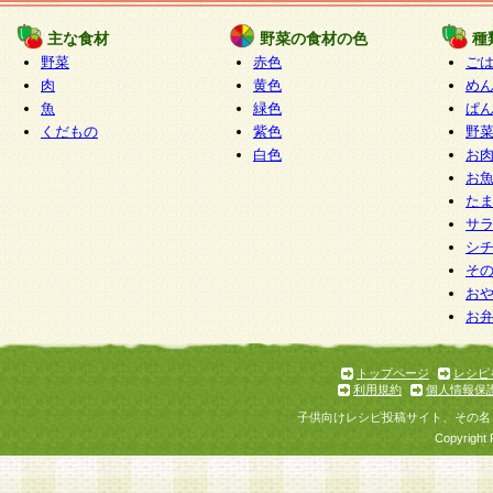
たものとみなされ、会員に対して適用されるもの
主な食材
野菜の食材の色
種
野菜
赤色
ご
5.当社がお聞きする個人情報は、すべて会員登録
肉
黄色
め
で提 供いただいたものと考えております。従って
魚
緑色
ぱ
自らの個人情報の提供を希望されない場合には、
くだもの
紫色
野
をお預かりいたしません が、提供されないことに
白色
お
商品やサービス等をご利用いただけない場合があ
お
了承ください。
た
サ
6.当社は、お客様から当社が保有している個人情
シ
そ
加・ 利用停止等を求められた場合には、ご本人様
お
て確認できた場合に限り、法令に準拠して合理的
お
いただきます。なお、開示 請求等の請求先は個人
ります。
トップページ
レシピ
利用規約
個人情報保
第2条 会員の資格
子供向けレシピ投稿サイト、その名
1.会員とは、本規約等を承諾のうえ、当社所定の
Copyright 
了し、当社が承認した者、グループとします。な
が以下に該当する場合は会員登録をすることがで