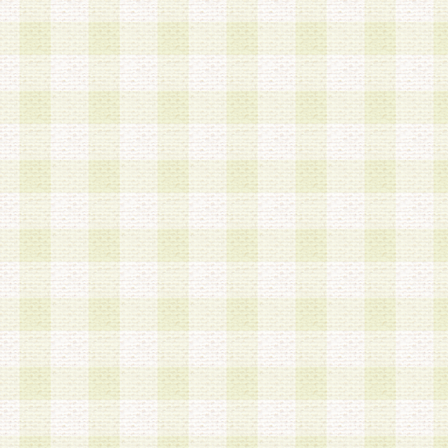
は、当該個人情報を以下の各号に定める目的に利
す。なお、これら事項以外の目的で個人情報を利
かじめ会員の同意を得たうえで利用するものとし
a.本サービスの実施または運営
b.本サービスに係る謝礼、景品、調査サンプル品
c.会員からの電話、メール等の問い合わせなどへ
d.その他これらに付随する業務
2.当社は、会員個人を識別することのできる情報
会員情報を本人の承諾なく第三者に開示すること
人を識別できる情報について第三者に開示または
社は事前に会員本人の同意を得るものとします。
3.前項の定めに拘わらず、当社は、以下の目的に
意を 得ることなく、会員個人を識別できる情報を
づき選定した委託業者に対して当社の責任におい
できるものとします。な お、当社は、当該委託業
契約を締結しこれを遵守させるとともに、本規約
の注意をもって当該情報を使用させるものとし ま