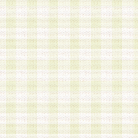
a.本サービスに係る謝礼、景品、調査サンプル品
b.会員からの電話、メール等の問い合わせなどへ
c.モバイルリサーチ、またはグループ形式による
実施もしくは運営
d.その他これらに付随する業務
4.会員は、住所、電話番号その他の登録情報につ
合は、速やかに当社所定の変更手続きを行うもの
5.当社は、必要と認めた場合、会員に対して、電
手段により登録情報の対象者が会員登録者本人で
の内容が正確であること、アンケートの回答内容
うことができるものとます。
6.会員は、会員登録後当社が定期的に行う登録情
して、当社指定の期間内に更新手続きを行うもの
該期間内に更新手続きを行わない場合、その時点
発行したポイントは失効されるものとします。