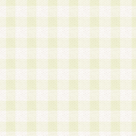
加する際には、前条に基づき当社から付与されたロ
スワードを使用するものとします。
2.登録の際に当社が付与したログインIDおよびパ
の使用に関しては、全て会員本人がその責任を負
3.会員は、当社から付与されたログインIDおよび
貸与、名義変更、売買その他形態を問わず第三者
ならないものとします。
4.当社は、会員によるログインIDおよびパスワー
盗用など第三者の利用に伴う損害の発生について
き事由の有無、その他原因の如何を問わず、一切
のとします。
第5条 会員の登録情報
1.当社は、会員の登録情報に含まれる氏名・住所
アドレス等会員個人を識別できる情報を当社が別
シーポリシー
」に基づき適切に取り扱うものとし