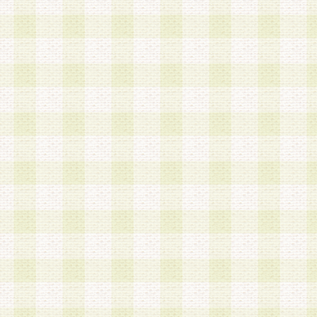
第3条 会員の登録方法
1.会員登録手続きは、会員登録希望者本人が行う
る登録は一切認められないものとします。
2.会員登録希望者は、本規約に同意の後、当社指
画 面」において、当社が指定する必要事項を入力
を行うものとします。当社は、会員登録を承認し
会員として本サービスを 受けるためのログインＩ
を付与します。
3.会員は、会員登録の際に申告する登録情報の全
いかなる虚偽の申告をも行ってはならないものと
4.会員は、複数のログインＩＤおよびパスワード
いものとします。
第4条 ログインIDおよびパスワードの管理
1.会員は、会員登録後、本サイト内にて本サービ