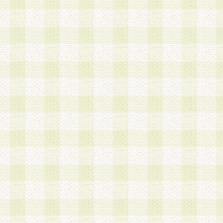
a.既に登録されている会員と同一のメールアドレ
録する場合
b.本サービスと同様のサービスを提供している企
業に従事していると思われる本人またはその家族
場合
c.その他当社が不適切と判断する場合
2.当社は、会員登録希望者を会員として承認する
した 場合、会員登録希望者による会員登録手続き
による承認後の場合であっても、会員登録の取り
の抹消を、当社が適切と判 断する方法・手段によ
とができるものとします。
3.会員登録希望者が18歳未満、成年被後見人、被
人 である場合は、親権者などの法定代理人の同意
録を行うものとします。なお、義務教育学齢に該
者については、登録時に 当社が別途定める方法に
権者による承認手続きを行うものとします。