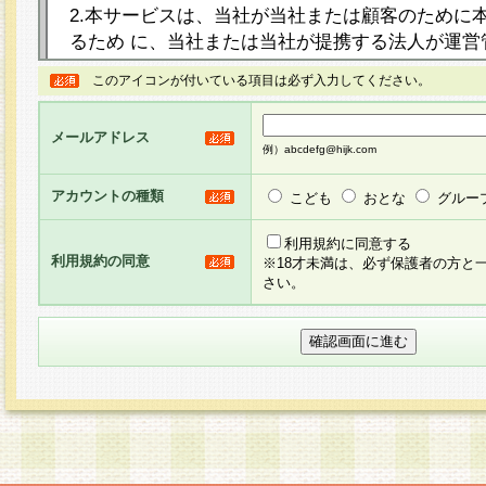
2.本サービスは、当社が当社または顧客のために
るため に、当社または当社が提携する法人が運営
ト（以下「本サイト」といいます。）上に本サー
このアイコンが付いている項目は必ず入力してください。
ージを設け、会員がアンケー ト調査に回答する等
し、その結果を当社が集計・分析その他の利用を
メールアドレス
るものです。なお、本サービスは、それぞれの目的
例）abcdefg@hijk.com
員に対して本サービスの依頼を行うこともあり、
た全ての会員に対して本サービスの依頼をすると
アカウントの種類
こども
おとな
グルー
りま す。
利用規約に同意する
利用規約の同意
※18才未満は、必ず保護者の方と
3.当社は、会員の事前の承諾を得ることなく、当
さい。
方 法・手段にて、本規約を任意に制定、変更また
きるものとします。改定後の本規約等は、本規約
に掲示したときに、その 他の諸規定については、
案内を配信または本サイトに掲示したときのいず
てその効力を生じるものとします。
4.本規約は、会員登録希望者による会員登録手続
の当社による会員登録の承認が完了した時点で会