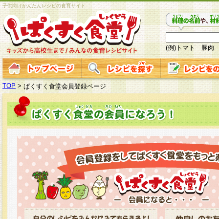
子供向けかんたんレシピの食育サイト
(例)トマト 豚肉
TOP
>
ぱくすく食堂会員登録ページ