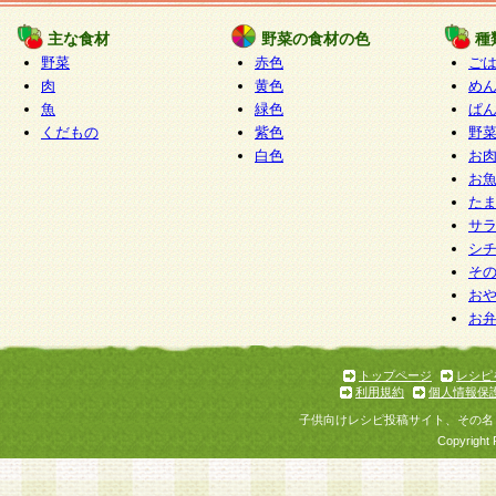
たものとみなされ、会員に対して適用されるもの
主な食材
野菜の食材の色
種
野菜
赤色
ご
5.当社がお聞きする個人情報は、すべて会員登録
肉
黄色
め
で提 供いただいたものと考えております。従って
魚
緑色
ぱ
自らの個人情報の提供を希望されない場合には、
くだもの
紫色
野
をお預かりいたしません が、提供されないことに
白色
お
商品やサービス等をご利用いただけない場合があ
お
了承ください。
た
サ
6.当社は、お客様から当社が保有している個人情
シ
そ
加・ 利用停止等を求められた場合には、ご本人様
お
て確認できた場合に限り、法令に準拠して合理的
お
いただきます。なお、開示 請求等の請求先は個人
ります。
トップページ
レシピ
利用規約
個人情報保
第2条 会員の資格
子供向けレシピ投稿サイト、その名
1.会員とは、本規約等を承諾のうえ、当社所定の
Copyright 
了し、当社が承認した者、グループとします。な
が以下に該当する場合は会員登録をすることがで