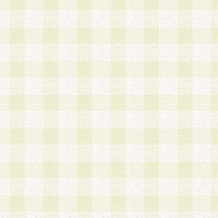
a.本サービスに係る謝礼、景品、調査サンプル品
b.会員からの電話、メール等の問い合わせなどへ
c.モバイルリサーチ、またはグループ形式による
実施もしくは運営
d.その他これらに付随する業務
4.会員は、住所、電話番号その他の登録情報につ
合は、速やかに当社所定の変更手続きを行うもの
5.当社は、必要と認めた場合、会員に対して、電
手段により登録情報の対象者が会員登録者本人で
の内容が正確であること、アンケートの回答内容
うことができるものとます。
6.会員は、会員登録後当社が定期的に行う登録情
して、当社指定の期間内に更新手続きを行うもの
該期間内に更新手続きを行わない場合、その時点
発行したポイントは失効されるものとします。