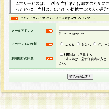
2.本サービスは、当社が当社または顧客のために
るため に、当社または当社が提携する法人が運営
ト（以下「本サイト」といいます。）上に本サー
このアイコンが付いている項目は必ず入力してください。
ージを設け、会員がアンケー ト調査に回答する等
し、その結果を当社が集計・分析その他の利用を
メールアドレス
るものです。なお、本サービスは、それぞれの目的
例）abcdefg@hijk.com
員に対して本サービスの依頼を行うこともあり、
た全ての会員に対して本サービスの依頼をすると
アカウントの種類
こども
おとな
グルー
りま す。
利用規約に同意する
利用規約の同意
※18才未満は、必ず保護者の方と
3.当社は、会員の事前の承諾を得ることなく、当
さい。
方 法・手段にて、本規約を任意に制定、変更また
きるものとします。改定後の本規約等は、本規約
に掲示したときに、その 他の諸規定については、
案内を配信または本サイトに掲示したときのいず
てその効力を生じるものとします。
4.本規約は、会員登録希望者による会員登録手続
の当社による会員登録の承認が完了した時点で会