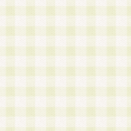
第3条 会員の登録方法
1.会員登録手続きは、会員登録希望者本人が行う
る登録は一切認められないものとします。
2.会員登録希望者は、本規約に同意の後、当社指
画 面」において、当社が指定する必要事項を入力
を行うものとします。当社は、会員登録を承認し
会員として本サービスを 受けるためのログインＩ
を付与します。
3.会員は、会員登録の際に申告する登録情報の全
いかなる虚偽の申告をも行ってはならないものと
4.会員は、複数のログインＩＤおよびパスワード
いものとします。
第4条 ログインIDおよびパスワードの管理
1.会員は、会員登録後、本サイト内にて本サービ