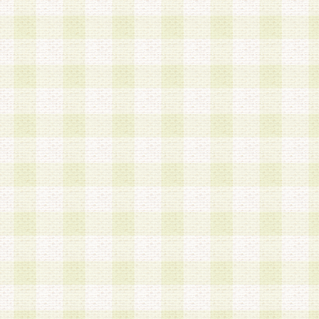
は、当該個人情報を以下の各号に定める目的に利
す。なお、これら事項以外の目的で個人情報を利
かじめ会員の同意を得たうえで利用するものとし
a.本サービスの実施または運営
b.本サービスに係る謝礼、景品、調査サンプル品
c.会員からの電話、メール等の問い合わせなどへ
d.その他これらに付随する業務
2.当社は、会員個人を識別することのできる情報
会員情報を本人の承諾なく第三者に開示すること
人を識別できる情報について第三者に開示または
社は事前に会員本人の同意を得るものとします。
3.前項の定めに拘わらず、当社は、以下の目的に
意を 得ることなく、会員個人を識別できる情報を
づき選定した委託業者に対して当社の責任におい
できるものとします。な お、当社は、当該委託業
契約を締結しこれを遵守させるとともに、本規約
の注意をもって当該情報を使用させるものとし ま