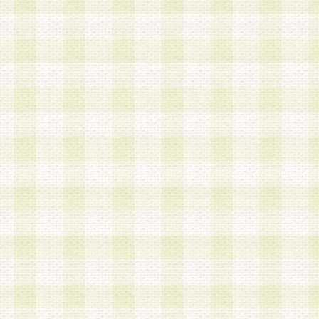
a.既に登録されている会員と同一のメールアドレ
録する場合
b.本サービスと同様のサービスを提供している企
業に従事していると思われる本人またはその家族
場合
c.その他当社が不適切と判断する場合
2.当社は、会員登録希望者を会員として承認する
した 場合、会員登録希望者による会員登録手続き
による承認後の場合であっても、会員登録の取り
の抹消を、当社が適切と判 断する方法・手段によ
とができるものとします。
3.会員登録希望者が18歳未満、成年被後見人、被
人 である場合は、親権者などの法定代理人の同意
録を行うものとします。なお、義務教育学齢に該
者については、登録時に 当社が別途定める方法に
権者による承認手続きを行うものとします。