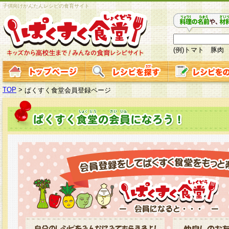
子供向けかんたんレシピの食育サイト
(例)トマト 豚肉
TOP
>
ぱくすく食堂会員登録ページ