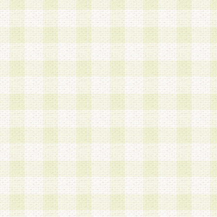
加する際には、前条に基づき当社から付与されたロ
スワードを使用するものとします。
2.登録の際に当社が付与したログインIDおよびパ
の使用に関しては、全て会員本人がその責任を負
3.会員は、当社から付与されたログインIDおよび
貸与、名義変更、売買その他形態を問わず第三者
ならないものとします。
4.当社は、会員によるログインIDおよびパスワー
盗用など第三者の利用に伴う損害の発生について
き事由の有無、その他原因の如何を問わず、一切
のとします。
第5条 会員の登録情報
1.当社は、会員の登録情報に含まれる氏名・住所
アドレス等会員個人を識別できる情報を当社が別
シーポリシー
」に基づき適切に取り扱うものとし