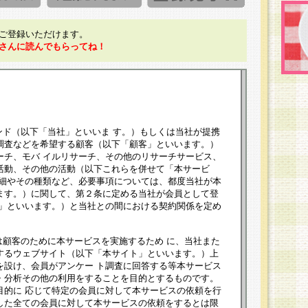
ご登録いただけます。
さんに読んでもらってね！
ンド（以下「当社」といいま す。）もしくは当社が提携
調査などを希望する顧客（以下「顧客」といいます。）
ーチ、モバ イルリサーチ、その他のリサーチサービス、
活動、その他の活動（以下これらを併せて「本サービ
詳細やその種類など、必要事項については、都度当社が本
ます。）に関して、第２条に定める当社が会員として登
員」といいます。）と当社との間における契約関係を定め
は顧客のために本サービスを実施するため に、当社また
するウェブサイト（以下「本サイト」といいます。）上
を設け、会員がアンケー ト調査に回答する等本サービス
・分析その他の利用をすることを目的とするものです。
目的に 応じて特定の会員に対して本サービスの依頼を行
した全ての会員に対して本サービスの依頼をするとは限