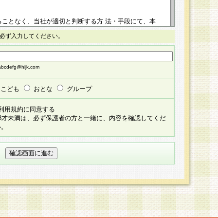
ることなく、当社が適切と判断する方 法・手段にて、本
正することができるものとします。改定後の本規約等
必ず入力してください。
掲示したときに、その 他の諸規定については、会員に対
イトに掲示したときのいずれか早い時期をもってその効
cdefg@hijk.com
よる会員登録手続きが完了し、その後の当社による会員登録
る同意があったものとみなされ、会員に対して適用され
こども
おとな
グループ
すべて会員登録希望者の自由な意思で提 供いただいたも
利用規約に同意する
員登録希望者が自らの個人情報の提供を希望されない場
18才未満は、必ず保護者の方と一緒に、内容を確認してくだ
預かりいたしません が、提供されないことによって、当
い。
用いただけない場合がありますことを予めご了承くださ
している個人情報の開示・訂正・追加・ 利用停止等を求
ることが当社にて確認できた場合に限り、法令に準拠し
だきます。なお、開示 請求等の請求先は個人情報お問合
うえ、当社所定の登録手続きを全て完了し、当社が承認した
員登録希望者が以下に該当する場合は会員登録をするこ