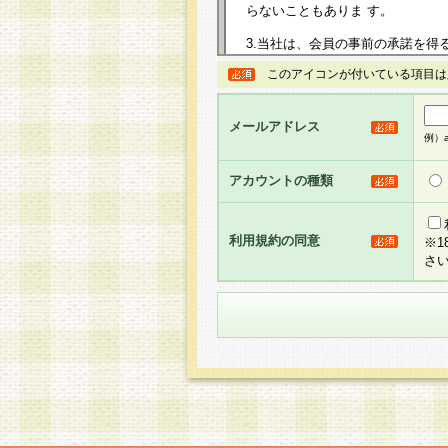
らないこともありま す。
3.当社は、会員の事前の承諾を得
規約を任意に制定、変更または修
このアイコンが付いている項目は
は、本規約においては本サイトに
して告知の案内を配信または本サ
力を生じるものとします。
メールアドレス
例）ab
4.本規約は、会員登録希望者に
の承認が完了した時点で会員によ
アカウントの種類
るものとします。
5.当社がお聞きする個人情報は、
のと考えております。従って、会
利用規約の同意
※
合には、当社はその個人情報をお
さ
社の取扱商品やサービス等をご利
い。
6.当社は、お客様から当社が保有
められた場合には、ご本人様であ
て合理的な範囲で対応させていた
せ先となります。
第2条 会員の資格
1.会員とは、本規約等を承諾の
者、グループとします。なお、会