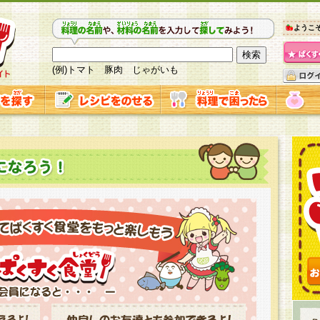
ようこ
(例)トマト 豚肉 じゃがいも