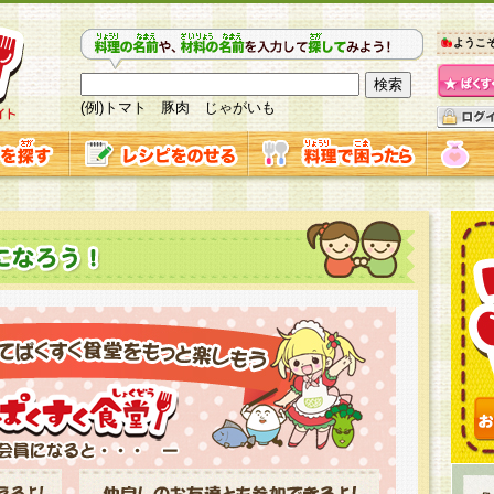
ようこ
(例)トマト 豚肉 じゃがいも