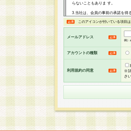
らないこともありま す。
3.当社は、会員の事前の承諾を得
規約を任意に制定、変更または修
このアイコンが付いている項目は
は、本規約においては本サイトに
して告知の案内を配信または本サ
力を生じるものとします。
メールアドレス
例）ab
4.本規約は、会員登録希望者に
の承認が完了した時点で会員によ
アカウントの種類
るものとします。
5.当社がお聞きする個人情報は、
のと考えております。従って、会
利用規約の同意
※
合には、当社はその個人情報をお
さ
社の取扱商品やサービス等をご利
い。
6.当社は、お客様から当社が保有
められた場合には、ご本人様であ
て合理的な範囲で対応させていた
せ先となります。
第2条 会員の資格
1.会員とは、本規約等を承諾の
者、グループとします。なお、会