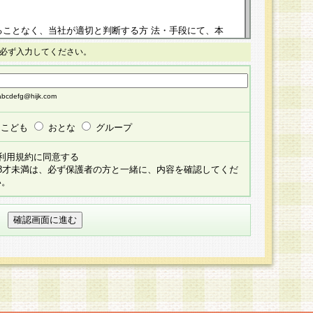
ることなく、当社が適切と判断する方 法・手段にて、本
正することができるものとします。改定後の本規約等
必ず入力してください。
掲示したときに、その 他の諸規定については、会員に対
イトに掲示したときのいずれか早い時期をもってその効
cdefg@hijk.com
よる会員登録手続きが完了し、その後の当社による会員登録
る同意があったものとみなされ、会員に対して適用され
こども
おとな
グループ
すべて会員登録希望者の自由な意思で提 供いただいたも
利用規約に同意する
員登録希望者が自らの個人情報の提供を希望されない場
18才未満は、必ず保護者の方と一緒に、内容を確認してくだ
預かりいたしません が、提供されないことによって、当
い。
用いただけない場合がありますことを予めご了承くださ
している個人情報の開示・訂正・追加・ 利用停止等を求
ることが当社にて確認できた場合に限り、法令に準拠し
だきます。なお、開示 請求等の請求先は個人情報お問合
うえ、当社所定の登録手続きを全て完了し、当社が承認した
員登録希望者が以下に該当する場合は会員登録をするこ