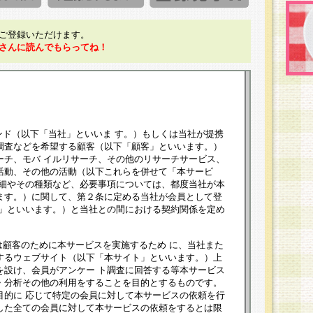
ご登録いただけます。
さんに読んでもらってね！
ンド（以下「当社」といいま す。）もしくは当社が提携
調査などを希望する顧客（以下「顧客」といいます。）
ーチ、モバ イルリサーチ、その他のリサーチサービス、
活動、その他の活動（以下これらを併せて「本サービ
詳細やその種類など、必要事項については、都度当社が本
ます。）に関して、第２条に定める当社が会員として登
員」といいます。）と当社との間における契約関係を定め
は顧客のために本サービスを実施するため に、当社また
するウェブサイト（以下「本サイト」といいます。）上
を設け、会員がアンケー ト調査に回答する等本サービス
・分析その他の利用をすることを目的とするものです。
目的に 応じて特定の会員に対して本サービスの依頼を行
した全ての会員に対して本サービスの依頼をするとは限