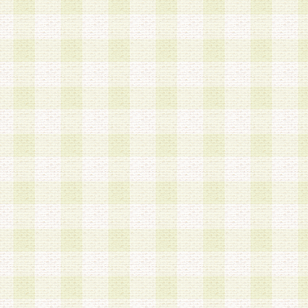
a.本サービスに係る謝礼、景品、調査サンプル品
b.会員からの電話、メール等の問い合わせなどへ
c.モバイルリサーチ、またはグループ形式による
実施もしくは運営
d.その他これらに付随する業務
4.会員は、住所、電話番号その他の登録情報につ
合は、速やかに当社所定の変更手続きを行うもの
5.当社は、必要と認めた場合、会員に対して、電
手段により登録情報の対象者が会員登録者本人で
の内容が正確であること、アンケートの回答内容
うことができるものとます。
6.会員は、会員登録後当社が定期的に行う登録情
して、当社指定の期間内に更新手続きを行うもの
該期間内に更新手続きを行わない場合、その時点
発行したポイントは失効されるものとします。