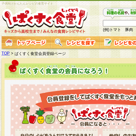
子供向けかんたんレシピの食育サイト
(例)トマト 豚肉
TOP
>
ぱくすく食堂会員登録ページ