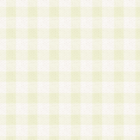
は、当該個人情報を以下の各号に定める目的に利
す。なお、これら事項以外の目的で個人情報を利
かじめ会員の同意を得たうえで利用するものとし
a.本サービスの実施または運営
b.本サービスに係る謝礼、景品、調査サンプル品
c.会員からの電話、メール等の問い合わせなどへ
d.その他これらに付随する業務
2.当社は、会員個人を識別することのできる情報
会員情報を本人の承諾なく第三者に開示すること
人を識別できる情報について第三者に開示または
社は事前に会員本人の同意を得るものとします。
3.前項の定めに拘わらず、当社は、以下の目的に
意を 得ることなく、会員個人を識別できる情報を
づき選定した委託業者に対して当社の責任におい
できるものとします。な お、当社は、当該委託業
契約を締結しこれを遵守させるとともに、本規約
の注意をもって当該情報を使用させるものとし ま