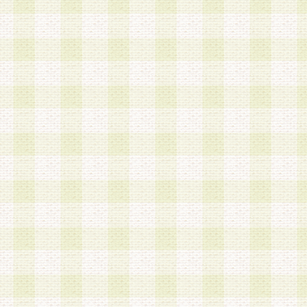
加する際には、前条に基づき当社から付与されたロ
スワードを使用するものとします。
2.登録の際に当社が付与したログインIDおよびパ
の使用に関しては、全て会員本人がその責任を負
3.会員は、当社から付与されたログインIDおよび
貸与、名義変更、売買その他形態を問わず第三者
ならないものとします。
4.当社は、会員によるログインIDおよびパスワー
盗用など第三者の利用に伴う損害の発生について
き事由の有無、その他原因の如何を問わず、一切
のとします。
第5条 会員の登録情報
1.当社は、会員の登録情報に含まれる氏名・住所
アドレス等会員個人を識別できる情報を当社が別
シーポリシー
」に基づき適切に取り扱うものとし