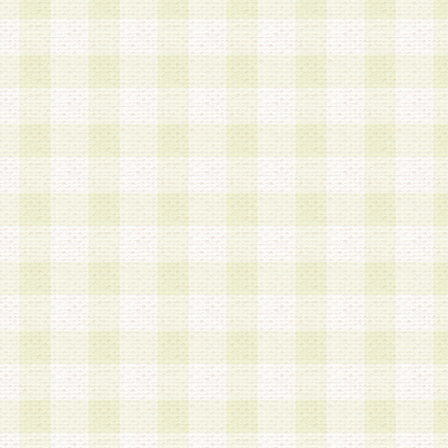
a.既に登録されている会員と同一のメールアドレ
録する場合
b.本サービスと同様のサービスを提供している企
業に従事していると思われる本人またはその家族
場合
c.その他当社が不適切と判断する場合
2.当社は、会員登録希望者を会員として承認する
した 場合、会員登録希望者による会員登録手続き
による承認後の場合であっても、会員登録の取り
の抹消を、当社が適切と判 断する方法・手段によ
とができるものとします。
3.会員登録希望者が18歳未満、成年被後見人、被
人 である場合は、親権者などの法定代理人の同意
録を行うものとします。なお、義務教育学齢に該
者については、登録時に 当社が別途定める方法に
権者による承認手続きを行うものとします。