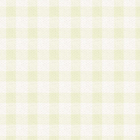
第3条 会員の登録方法
1.会員登録手続きは、会員登録希望者本人が行う
る登録は一切認められないものとします。
2.会員登録希望者は、本規約に同意の後、当社指
画 面」において、当社が指定する必要事項を入力
を行うものとします。当社は、会員登録を承認し
会員として本サービスを 受けるためのログインＩ
を付与します。
3.会員は、会員登録の際に申告する登録情報の全
いかなる虚偽の申告をも行ってはならないものと
4.会員は、複数のログインＩＤおよびパスワード
いものとします。
第4条 ログインIDおよびパスワードの管理
1.会員は、会員登録後、本サイト内にて本サービ