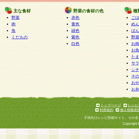
たものとみなされ、会員に対して適用されるもの
主な食材
野菜の食材の色
種
野菜
赤色
ご
5.当社がお聞きする個人情報は、すべて会員登録
肉
黄色
め
で提 供いただいたものと考えております。従って
魚
緑色
ぱ
自らの個人情報の提供を希望されない場合には、
くだもの
紫色
野
をお預かりいたしません が、提供されないことに
白色
お
商品やサービス等をご利用いただけない場合があ
お
了承ください。
た
サ
6.当社は、お客様から当社が保有している個人情
シ
そ
加・ 利用停止等を求められた場合には、ご本人様
お
て確認できた場合に限り、法令に準拠して合理的
お
いただきます。なお、開示 請求等の請求先は個人
ります。
トップページ
レシピ
利用規約
個人情報保
第2条 会員の資格
子供向けレシピ投稿サイト、その名
1.会員とは、本規約等を承諾のうえ、当社所定の
Copyright 
了し、当社が承認した者、グループとします。な
が以下に該当する場合は会員登録をすることがで