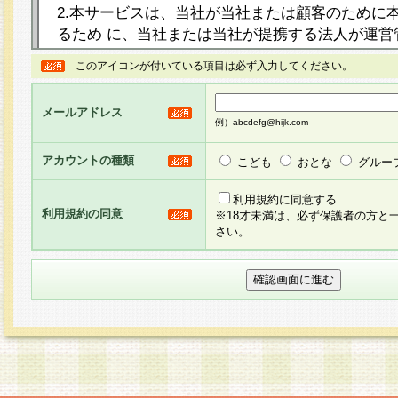
2.本サービスは、当社が当社または顧客のために
るため に、当社または当社が提携する法人が運営
ト（以下「本サイト」といいます。）上に本サー
このアイコンが付いている項目は必ず入力してください。
ージを設け、会員がアンケー ト調査に回答する等
し、その結果を当社が集計・分析その他の利用を
メールアドレス
るものです。なお、本サービスは、それぞれの目的
例）abcdefg@hijk.com
員に対して本サービスの依頼を行うこともあり、
た全ての会員に対して本サービスの依頼をすると
アカウントの種類
こども
おとな
グルー
りま す。
利用規約に同意する
利用規約の同意
※18才未満は、必ず保護者の方と
3.当社は、会員の事前の承諾を得ることなく、当
さい。
方 法・手段にて、本規約を任意に制定、変更また
きるものとします。改定後の本規約等は、本規約
に掲示したときに、その 他の諸規定については、
案内を配信または本サイトに掲示したときのいず
てその効力を生じるものとします。
4.本規約は、会員登録希望者による会員登録手続
の当社による会員登録の承認が完了した時点で会