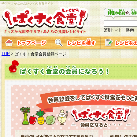
子供向けかんたんレシピの食育サイト
(例)トマト 豚肉
TOP
>
ぱくすく食堂会員登録ページ