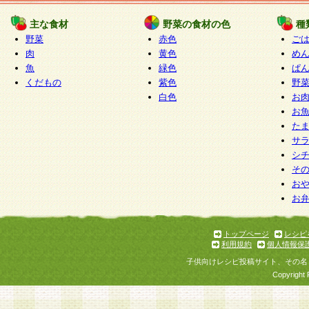
たものとみなされ、会員に対して適用されるもの
主な食材
野菜の食材の色
種
野菜
赤色
ご
5.当社がお聞きする個人情報は、すべて会員登録
肉
黄色
め
で提 供いただいたものと考えております。従って
魚
緑色
ぱ
自らの個人情報の提供を希望されない場合には、
くだもの
紫色
野
をお預かりいたしません が、提供されないことに
白色
お
商品やサービス等をご利用いただけない場合があ
お
了承ください。
た
サ
6.当社は、お客様から当社が保有している個人情
シ
そ
加・ 利用停止等を求められた場合には、ご本人様
お
て確認できた場合に限り、法令に準拠して合理的
お
いただきます。なお、開示 請求等の請求先は個人
ります。
トップページ
レシピ
利用規約
個人情報保
第2条 会員の資格
子供向けレシピ投稿サイト、その名
1.会員とは、本規約等を承諾のうえ、当社所定の
Copyright 
了し、当社が承認した者、グループとします。な
が以下に該当する場合は会員登録をすることがで