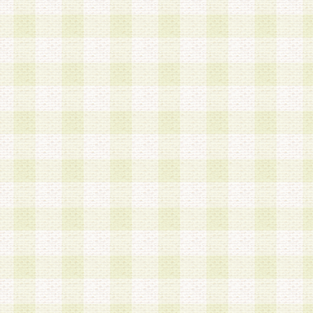
第3条 会員の登録方法
1.会員登録手続きは、会員登録希望者本人が行う
る登録は一切認められないものとします。
2.会員登録希望者は、本規約に同意の後、当社指
画 面」において、当社が指定する必要事項を入力
を行うものとします。当社は、会員登録を承認し
会員として本サービスを 受けるためのログインＩ
を付与します。
3.会員は、会員登録の際に申告する登録情報の全
いかなる虚偽の申告をも行ってはならないものと
4.会員は、複数のログインＩＤおよびパスワード
いものとします。
第4条 ログインIDおよびパスワードの管理
1.会員は、会員登録後、本サイト内にて本サービ