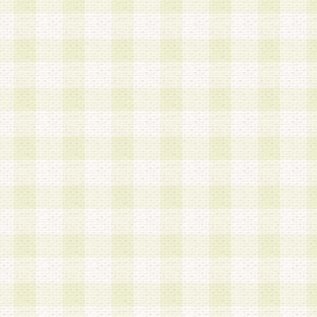
a.既に登録されている会員と同一のメールアドレ
録する場合
b.本サービスと同様のサービスを提供している企
業に従事していると思われる本人またはその家族
場合
c.その他当社が不適切と判断する場合
2.当社は、会員登録希望者を会員として承認する
した 場合、会員登録希望者による会員登録手続き
による承認後の場合であっても、会員登録の取り
の抹消を、当社が適切と判 断する方法・手段によ
とができるものとします。
3.会員登録希望者が18歳未満、成年被後見人、被
人 である場合は、親権者などの法定代理人の同意
録を行うものとします。なお、義務教育学齢に該
者については、登録時に 当社が別途定める方法に
権者による承認手続きを行うものとします。