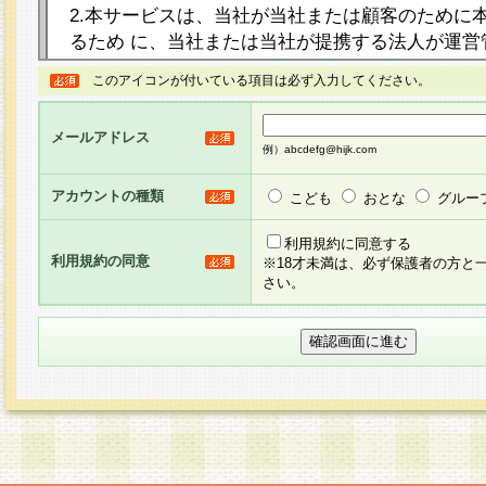
2.本サービスは、当社が当社または顧客のために
るため に、当社または当社が提携する法人が運営
ト（以下「本サイト」といいます。）上に本サー
このアイコンが付いている項目は必ず入力してください。
ージを設け、会員がアンケー ト調査に回答する等
し、その結果を当社が集計・分析その他の利用を
メールアドレス
るものです。なお、本サービスは、それぞれの目的
例）abcdefg@hijk.com
員に対して本サービスの依頼を行うこともあり、
た全ての会員に対して本サービスの依頼をすると
アカウントの種類
こども
おとな
グルー
りま す。
利用規約に同意する
利用規約の同意
※18才未満は、必ず保護者の方と
3.当社は、会員の事前の承諾を得ることなく、当
さい。
方 法・手段にて、本規約を任意に制定、変更また
きるものとします。改定後の本規約等は、本規約
に掲示したときに、その 他の諸規定については、
案内を配信または本サイトに掲示したときのいず
てその効力を生じるものとします。
4.本規約は、会員登録希望者による会員登録手続
の当社による会員登録の承認が完了した時点で会