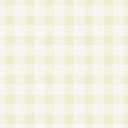
加する際には、前条に基づき当社から付与されたロ
スワードを使用するものとします。
2.登録の際に当社が付与したログインIDおよびパ
の使用に関しては、全て会員本人がその責任を負
3.会員は、当社から付与されたログインIDおよび
貸与、名義変更、売買その他形態を問わず第三者
ならないものとします。
4.当社は、会員によるログインIDおよびパスワー
盗用など第三者の利用に伴う損害の発生について
き事由の有無、その他原因の如何を問わず、一切
のとします。
第5条 会員の登録情報
1.当社は、会員の登録情報に含まれる氏名・住所
アドレス等会員個人を識別できる情報を当社が別
シーポリシー
」に基づき適切に取り扱うものとし