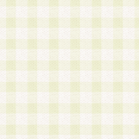
a.本サービスに係る謝礼、景品、調査サンプル品
b.会員からの電話、メール等の問い合わせなどへ
c.モバイルリサーチ、またはグループ形式による
実施もしくは運営
d.その他これらに付随する業務
4.会員は、住所、電話番号その他の登録情報につ
合は、速やかに当社所定の変更手続きを行うもの
5.当社は、必要と認めた場合、会員に対して、電
手段により登録情報の対象者が会員登録者本人で
の内容が正確であること、アンケートの回答内容
うことができるものとます。
6.会員は、会員登録後当社が定期的に行う登録情
して、当社指定の期間内に更新手続きを行うもの
該期間内に更新手続きを行わない場合、その時点
発行したポイントは失効されるものとします。