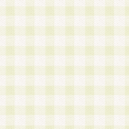
は、当該個人情報を以下の各号に定める目的に利
す。なお、これら事項以外の目的で個人情報を利
かじめ会員の同意を得たうえで利用するものとし
a.本サービスの実施または運営
b.本サービスに係る謝礼、景品、調査サンプル品
c.会員からの電話、メール等の問い合わせなどへ
d.その他これらに付随する業務
2.当社は、会員個人を識別することのできる情報
会員情報を本人の承諾なく第三者に開示すること
人を識別できる情報について第三者に開示または
社は事前に会員本人の同意を得るものとします。
3.前項の定めに拘わらず、当社は、以下の目的に
意を 得ることなく、会員個人を識別できる情報を
づき選定した委託業者に対して当社の責任におい
できるものとします。な お、当社は、当該委託業
契約を締結しこれを遵守させるとともに、本規約
の注意をもって当該情報を使用させるものとし ま