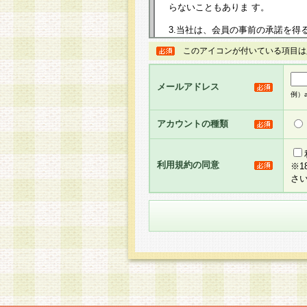
らないこともありま す。
3.当社は、会員の事前の承諾を得
規約を任意に制定、変更または修
このアイコンが付いている項目は
は、本規約においては本サイトに
して告知の案内を配信または本サ
力を生じるものとします。
メールアドレス
例）ab
4.本規約は、会員登録希望者に
の承認が完了した時点で会員によ
アカウントの種類
るものとします。
5.当社がお聞きする個人情報は、
のと考えております。従って、会
利用規約の同意
※
合には、当社はその個人情報をお
さ
社の取扱商品やサービス等をご利
い。
6.当社は、お客様から当社が保有
められた場合には、ご本人様であ
て合理的な範囲で対応させていた
せ先となります。
第2条 会員の資格
1.会員とは、本規約等を承諾の
者、グループとします。なお、会