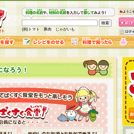
ようこ
(例)トマト 豚肉 じゃがいも