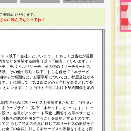
ご登録いただけます。
さんに読んでもらってね！
ンド（以下「当社」といいま す。）もしくは当社が提携
調査などを希望する顧客（以下「顧客」といいます。）
ーチ、モバ イルリサーチ、その他のリサーチサービス、
活動、その他の活動（以下これらを併せて「本サービ
詳細やその種類など、必要事項については、都度当社が本
ます。）に関して、第２条に定める当社が会員として登
員」といいます。）と当社との間における契約関係を定め
は顧客のために本サービスを実施するため に、当社また
するウェブサイト（以下「本サイト」といいます。）上
を設け、会員がアンケー ト調査に回答する等本サービス
・分析その他の利用をすることを目的とするものです。
目的に 応じて特定の会員に対して本サービスの依頼を行
した全ての会員に対して本サービスの依頼をするとは限