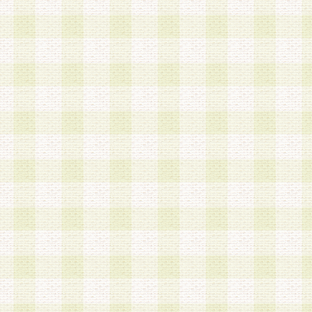
は、当該個人情報を以下の各号に定める目的に利
す。なお、これら事項以外の目的で個人情報を利
かじめ会員の同意を得たうえで利用するものとし
a.本サービスの実施または運営
b.本サービスに係る謝礼、景品、調査サンプル品
c.会員からの電話、メール等の問い合わせなどへ
d.その他これらに付随する業務
2.当社は、会員個人を識別することのできる情報
会員情報を本人の承諾なく第三者に開示すること
人を識別できる情報について第三者に開示または
社は事前に会員本人の同意を得るものとします。
3.前項の定めに拘わらず、当社は、以下の目的に
意を 得ることなく、会員個人を識別できる情報を
づき選定した委託業者に対して当社の責任におい
できるものとします。な お、当社は、当該委託業
契約を締結しこれを遵守させるとともに、本規約
の注意をもって当該情報を使用させるものとし ま