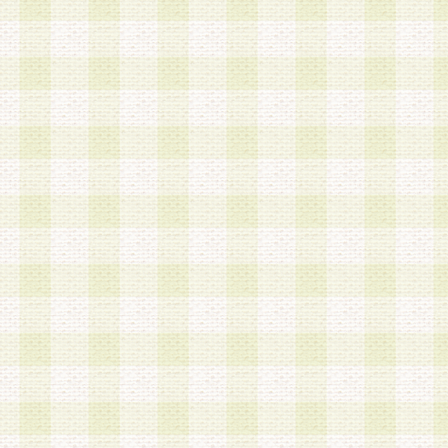
a.本サービスに係る謝礼、景品、調査サンプル品
b.会員からの電話、メール等の問い合わせなどへ
c.モバイルリサーチ、またはグループ形式による
実施もしくは運営
d.その他これらに付随する業務
4.会員は、住所、電話番号その他の登録情報につ
合は、速やかに当社所定の変更手続きを行うもの
5.当社は、必要と認めた場合、会員に対して、電
手段により登録情報の対象者が会員登録者本人で
の内容が正確であること、アンケートの回答内容
うことができるものとます。
6.会員は、会員登録後当社が定期的に行う登録情
して、当社指定の期間内に更新手続きを行うもの
該期間内に更新手続きを行わない場合、その時点
発行したポイントは失効されるものとします。