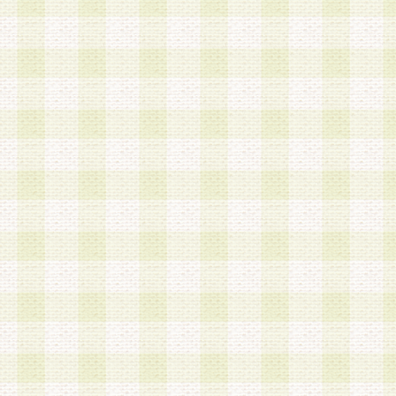
a.既に登録されている会員と同一のメールアドレ
録する場合
b.本サービスと同様のサービスを提供している企
業に従事していると思われる本人またはその家族
場合
c.その他当社が不適切と判断する場合
2.当社は、会員登録希望者を会員として承認する
した 場合、会員登録希望者による会員登録手続き
による承認後の場合であっても、会員登録の取り
の抹消を、当社が適切と判 断する方法・手段によ
とができるものとします。
3.会員登録希望者が18歳未満、成年被後見人、被
人 である場合は、親権者などの法定代理人の同意
録を行うものとします。なお、義務教育学齢に該
者については、登録時に 当社が別途定める方法に
権者による承認手続きを行うものとします。