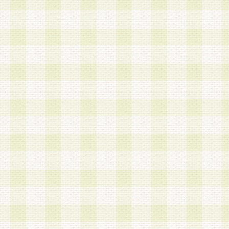
加する際には、前条に基づき当社から付与されたロ
スワードを使用するものとします。
2.登録の際に当社が付与したログインIDおよびパ
の使用に関しては、全て会員本人がその責任を負
3.会員は、当社から付与されたログインIDおよび
貸与、名義変更、売買その他形態を問わず第三者
ならないものとします。
4.当社は、会員によるログインIDおよびパスワー
盗用など第三者の利用に伴う損害の発生について
き事由の有無、その他原因の如何を問わず、一切
のとします。
第5条 会員の登録情報
1.当社は、会員の登録情報に含まれる氏名・住所
アドレス等会員個人を識別できる情報を当社が別
シーポリシー
」に基づき適切に取り扱うものとし