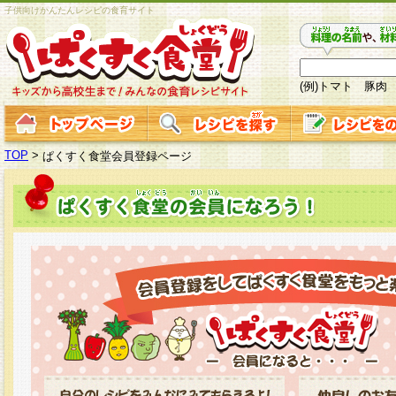
子供向けかんたんレシピの食育サイト
(例)トマト 豚肉
TOP
>
ぱくすく食堂会員登録ページ