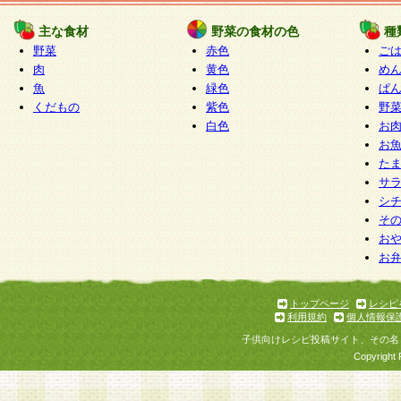
たものとみなされ、会員に対して適用されるもの
主な食材
野菜の食材の色
種
野菜
赤色
ご
5.当社がお聞きする個人情報は、すべて会員登録
肉
黄色
め
で提 供いただいたものと考えております。従って
魚
緑色
ぱ
自らの個人情報の提供を希望されない場合には、
くだもの
紫色
野
をお預かりいたしません が、提供されないことに
白色
お
商品やサービス等をご利用いただけない場合があ
お
了承ください。
た
サ
6.当社は、お客様から当社が保有している個人情
シ
そ
加・ 利用停止等を求められた場合には、ご本人様
お
て確認できた場合に限り、法令に準拠して合理的
お
いただきます。なお、開示 請求等の請求先は個人
ります。
トップページ
レシピ
利用規約
個人情報保
第2条 会員の資格
子供向けレシピ投稿サイト、その名
1.会員とは、本規約等を承諾のうえ、当社所定の
Copyright 
了し、当社が承認した者、グループとします。な
が以下に該当する場合は会員登録をすることがで