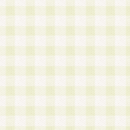
第3条 会員の登録方法
1.会員登録手続きは、会員登録希望者本人が行う
る登録は一切認められないものとします。
2.会員登録希望者は、本規約に同意の後、当社指
画 面」において、当社が指定する必要事項を入力
を行うものとします。当社は、会員登録を承認し
会員として本サービスを 受けるためのログインＩ
を付与します。
3.会員は、会員登録の際に申告する登録情報の全
いかなる虚偽の申告をも行ってはならないものと
4.会員は、複数のログインＩＤおよびパスワード
いものとします。
第4条 ログインIDおよびパスワードの管理
1.会員は、会員登録後、本サイト内にて本サービ