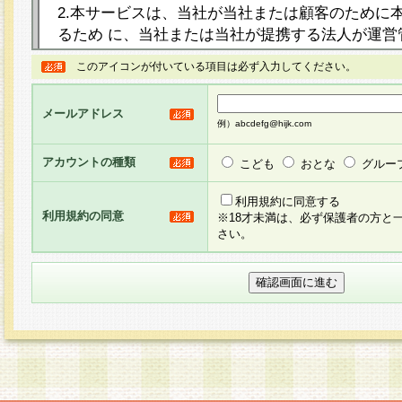
2.本サービスは、当社が当社または顧客のために
るため に、当社または当社が提携する法人が運営
ト（以下「本サイト」といいます。）上に本サー
このアイコンが付いている項目は必ず入力してください。
ージを設け、会員がアンケー ト調査に回答する等
し、その結果を当社が集計・分析その他の利用を
メールアドレス
るものです。なお、本サービスは、それぞれの目的
例）abcdefg@hijk.com
員に対して本サービスの依頼を行うこともあり、
た全ての会員に対して本サービスの依頼をすると
アカウントの種類
こども
おとな
グルー
りま す。
利用規約に同意する
利用規約の同意
※18才未満は、必ず保護者の方と
3.当社は、会員の事前の承諾を得ることなく、当
さい。
方 法・手段にて、本規約を任意に制定、変更また
きるものとします。改定後の本規約等は、本規約
に掲示したときに、その 他の諸規定については、
案内を配信または本サイトに掲示したときのいず
てその効力を生じるものとします。
4.本規約は、会員登録希望者による会員登録手続
の当社による会員登録の承認が完了した時点で会