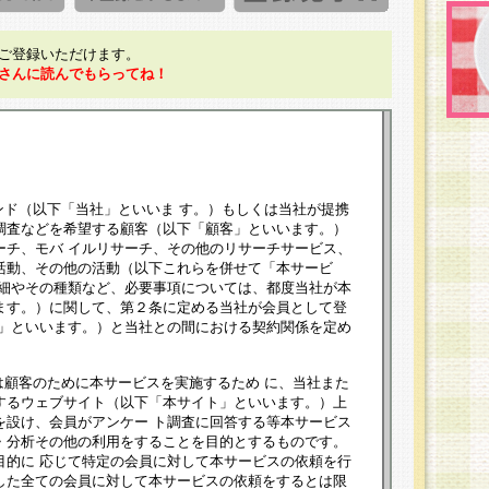
ご登録いただけます。
さんに読んでもらってね！
ンド（以下「当社」といいま す。）もしくは当社が提携
調査などを希望する顧客（以下「顧客」といいます。）
ーチ、モバ イルリサーチ、その他のリサーチサービス、
活動、その他の活動（以下これらを併せて「本サービ
詳細やその種類など、必要事項については、都度当社が本
ます。）に関して、第２条に定める当社が会員として登
員」といいます。）と当社との間における契約関係を定め
は顧客のために本サービスを実施するため に、当社また
するウェブサイト（以下「本サイト」といいます。）上
を設け、会員がアンケー ト調査に回答する等本サービス
・分析その他の利用をすることを目的とするものです。
目的に 応じて特定の会員に対して本サービスの依頼を行
した全ての会員に対して本サービスの依頼をするとは限