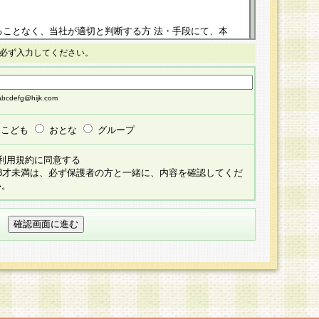
ることなく、当社が適切と判断する方 法・手段にて、本
正することができるものとします。改定後の本規約等
必ず入力してください。
掲示したときに、その 他の諸規定については、会員に対
イトに掲示したときのいずれか早い時期をもってその効
cdefg@hijk.com
よる会員登録手続きが完了し、その後の当社による会員登録
る同意があったものとみなされ、会員に対して適用され
こども
おとな
グループ
すべて会員登録希望者の自由な意思で提 供いただいたも
利用規約に同意する
員登録希望者が自らの個人情報の提供を希望されない場
18才未満は、必ず保護者の方と一緒に、内容を確認してくだ
預かりいたしません が、提供されないことによって、当
い。
用いただけない場合がありますことを予めご了承くださ
している個人情報の開示・訂正・追加・ 利用停止等を求
ることが当社にて確認できた場合に限り、法令に準拠し
だきます。なお、開示 請求等の請求先は個人情報お問合
うえ、当社所定の登録手続きを全て完了し、当社が承認した
員登録希望者が以下に該当する場合は会員登録をするこ