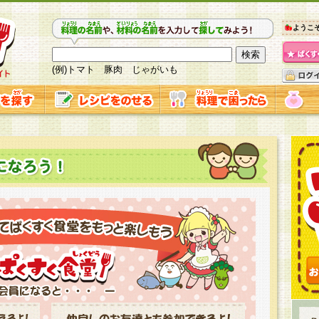
ようこ
(例)トマト 豚肉 じゃがいも