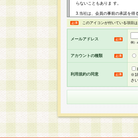
らないこともありま す。
3.当社は、会員の事前の承諾を得
規約を任意に制定、変更または修
このアイコンが付いている項目は
は、本規約においては本サイトに
して告知の案内を配信または本サ
力を生じるものとします。
メールアドレス
例）ab
4.本規約は、会員登録希望者に
の承認が完了した時点で会員によ
アカウントの種類
るものとします。
5.当社がお聞きする個人情報は、
のと考えております。従って、会
利用規約の同意
※
合には、当社はその個人情報をお
さ
社の取扱商品やサービス等をご利
い。
6.当社は、お客様から当社が保有
められた場合には、ご本人様であ
て合理的な範囲で対応させていた
せ先となります。
第2条 会員の資格
1.会員とは、本規約等を承諾の
者、グループとします。なお、会