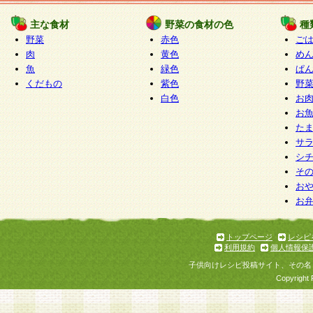
たものとみなされ、会員に対して適用されるもの
主な食材
野菜の食材の色
種
野菜
赤色
ご
5.当社がお聞きする個人情報は、すべて会員登録
肉
黄色
め
で提 供いただいたものと考えております。従って
魚
緑色
ぱ
自らの個人情報の提供を希望されない場合には、
くだもの
紫色
野
をお預かりいたしません が、提供されないことに
白色
お
商品やサービス等をご利用いただけない場合があ
お
了承ください。
た
サ
6.当社は、お客様から当社が保有している個人情
シ
そ
加・ 利用停止等を求められた場合には、ご本人様
お
て確認できた場合に限り、法令に準拠して合理的
お
いただきます。なお、開示 請求等の請求先は個人
ります。
トップページ
レシピ
利用規約
個人情報保
第2条 会員の資格
子供向けレシピ投稿サイト、その名
1.会員とは、本規約等を承諾のうえ、当社所定の
Copyright 
了し、当社が承認した者、グループとします。な
が以下に該当する場合は会員登録をすることがで