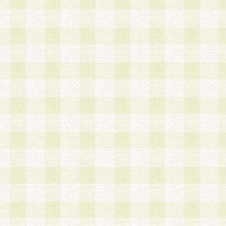
a.既に登録されている会員と同一のメールアドレ
録する場合
b.本サービスと同様のサービスを提供している企
業に従事していると思われる本人またはその家族
場合
c.その他当社が不適切と判断する場合
2.当社は、会員登録希望者を会員として承認する
した 場合、会員登録希望者による会員登録手続き
による承認後の場合であっても、会員登録の取り
の抹消を、当社が適切と判 断する方法・手段によ
とができるものとします。
3.会員登録希望者が18歳未満、成年被後見人、被
人 である場合は、親権者などの法定代理人の同意
録を行うものとします。なお、義務教育学齢に該
者については、登録時に 当社が別途定める方法に
権者による承認手続きを行うものとします。