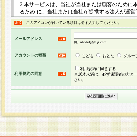
2.本サービスは、当社が当社または顧客のために
るため に、当社または当社が提携する法人が運営
ト（以下「本サイト」といいます。）上に本サー
このアイコンが付いている項目は必ず入力してください。
ージを設け、会員がアンケー ト調査に回答する等
し、その結果を当社が集計・分析その他の利用を
メールアドレス
るものです。なお、本サービスは、それぞれの目的
例）abcdefg@hijk.com
員に対して本サービスの依頼を行うこともあり、
た全ての会員に対して本サービスの依頼をすると
アカウントの種類
こども
おとな
グルー
りま す。
利用規約に同意する
利用規約の同意
※18才未満は、必ず保護者の方と
3.当社は、会員の事前の承諾を得ることなく、当
さい。
方 法・手段にて、本規約を任意に制定、変更また
きるものとします。改定後の本規約等は、本規約
に掲示したときに、その 他の諸規定については、
案内を配信または本サイトに掲示したときのいず
てその効力を生じるものとします。
4.本規約は、会員登録希望者による会員登録手続
の当社による会員登録の承認が完了した時点で会