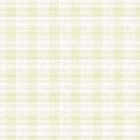
第3条 会員の登録方法
1.会員登録手続きは、会員登録希望者本人が行う
る登録は一切認められないものとします。
2.会員登録希望者は、本規約に同意の後、当社指
画 面」において、当社が指定する必要事項を入力
を行うものとします。当社は、会員登録を承認し
会員として本サービスを 受けるためのログインＩ
を付与します。
3.会員は、会員登録の際に申告する登録情報の全
いかなる虚偽の申告をも行ってはならないものと
4.会員は、複数のログインＩＤおよびパスワード
いものとします。
第4条 ログインIDおよびパスワードの管理
1.会員は、会員登録後、本サイト内にて本サービ