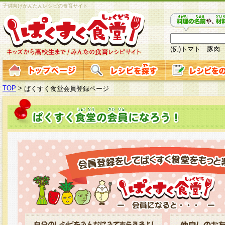
子供向けかんたんレシピの食育サイト
(例)トマト 豚肉
TOP
>
ぱくすく食堂会員登録ページ