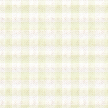
は、当該個人情報を以下の各号に定める目的に利
す。なお、これら事項以外の目的で個人情報を利
かじめ会員の同意を得たうえで利用するものとし
a.本サービスの実施または運営
b.本サービスに係る謝礼、景品、調査サンプル品
c.会員からの電話、メール等の問い合わせなどへ
d.その他これらに付随する業務
2.当社は、会員個人を識別することのできる情報
会員情報を本人の承諾なく第三者に開示すること
人を識別できる情報について第三者に開示または
社は事前に会員本人の同意を得るものとします。
3.前項の定めに拘わらず、当社は、以下の目的に
意を 得ることなく、会員個人を識別できる情報を
づき選定した委託業者に対して当社の責任におい
できるものとします。な お、当社は、当該委託業
契約を締結しこれを遵守させるとともに、本規約
の注意をもって当該情報を使用させるものとし ま