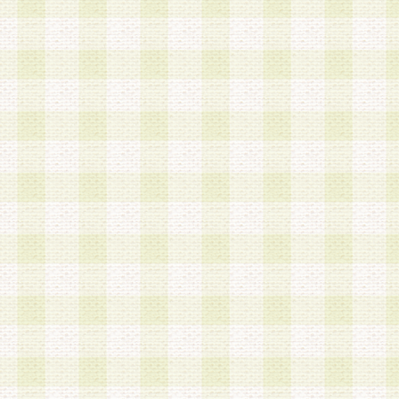
加する際には、前条に基づき当社から付与されたロ
スワードを使用するものとします。
2.登録の際に当社が付与したログインIDおよびパ
の使用に関しては、全て会員本人がその責任を負
3.会員は、当社から付与されたログインIDおよび
貸与、名義変更、売買その他形態を問わず第三者
ならないものとします。
4.当社は、会員によるログインIDおよびパスワー
盗用など第三者の利用に伴う損害の発生について
き事由の有無、その他原因の如何を問わず、一切
のとします。
第5条 会員の登録情報
1.当社は、会員の登録情報に含まれる氏名・住所
アドレス等会員個人を識別できる情報を当社が別
シーポリシー
」に基づき適切に取り扱うものとし