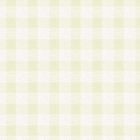
a.本サービスに係る謝礼、景品、調査サンプル品
b.会員からの電話、メール等の問い合わせなどへ
c.モバイルリサーチ、またはグループ形式による
実施もしくは運営
d.その他これらに付随する業務
4.会員は、住所、電話番号その他の登録情報につ
合は、速やかに当社所定の変更手続きを行うもの
5.当社は、必要と認めた場合、会員に対して、電
手段により登録情報の対象者が会員登録者本人で
の内容が正確であること、アンケートの回答内容
うことができるものとます。
6.会員は、会員登録後当社が定期的に行う登録情
して、当社指定の期間内に更新手続きを行うもの
該期間内に更新手続きを行わない場合、その時点
発行したポイントは失効されるものとします。