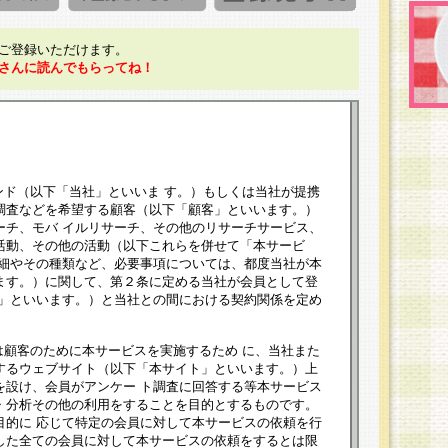
ご登録いただけます。
さんに読んでもらってね！
ンド（以下「当社」といいま す。）もしくは当社が提携
調査などを希望する顧客（以下「顧客」といいます。）
ーチ、モバ イルリサーチ、その他のリサーチサービス、
活動、その他の活動（以下これらを併せて「本サービ
詳細やその種類など、必要事項については、都度当社が本
ます。）に関して、第２条に定める当社が会員として登
員」といいます。）と当社との間における契約関係を定め
は顧客のために本サービスを実施するため に、当社また
するウェブサイト（以下「本サイト」といいます。）上
を設け、会員がアンケー ト調査に回答する等本サービス
・分析その他の利用をすることを目的とするものです。
目的に 応じて特定の会員に対して本サービスの依頼を行
した全ての会員に対して本サービスの依頼をするとは限