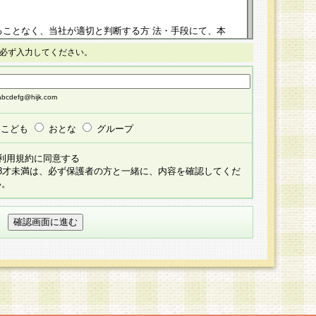
ることなく、当社が適切と判断する方 法・手段にて、本
正することができるものとします。改定後の本規約等
必ず入力してください。
掲示したときに、その 他の諸規定については、会員に対
イトに掲示したときのいずれか早い時期をもってその効
cdefg@hijk.com
よる会員登録手続きが完了し、その後の当社による会員登録
る同意があったものとみなされ、会員に対して適用され
こども
おとな
グループ
すべて会員登録希望者の自由な意思で提 供いただいたも
利用規約に同意する
員登録希望者が自らの個人情報の提供を希望されない場
18才未満は、必ず保護者の方と一緒に、内容を確認してくだ
預かりいたしません が、提供されないことによって、当
い。
用いただけない場合がありますことを予めご了承くださ
している個人情報の開示・訂正・追加・ 利用停止等を求
ることが当社にて確認できた場合に限り、法令に準拠し
だきます。なお、開示 請求等の請求先は個人情報お問合
うえ、当社所定の登録手続きを全て完了し、当社が承認した
員登録希望者が以下に該当する場合は会員登録をするこ