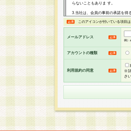
らないこともありま す。
3.当社は、会員の事前の承諾を得
規約を任意に制定、変更または修
このアイコンが付いている項目は
は、本規約においては本サイトに
して告知の案内を配信または本サ
力を生じるものとします。
メールアドレス
例）ab
4.本規約は、会員登録希望者に
の承認が完了した時点で会員によ
アカウントの種類
るものとします。
5.当社がお聞きする個人情報は、
のと考えております。従って、会
利用規約の同意
※
合には、当社はその個人情報をお
さ
社の取扱商品やサービス等をご利
い。
6.当社は、お客様から当社が保有
められた場合には、ご本人様であ
て合理的な範囲で対応させていた
せ先となります。
第2条 会員の資格
1.会員とは、本規約等を承諾の
者、グループとします。なお、会