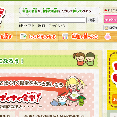
ようこ
(例)トマト 豚肉 じゃがいも