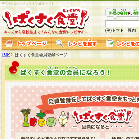
子供向けかんたんレシピの食育サイト
(例)トマト 豚肉
TOP
>
ぱくすく食堂会員登録ページ