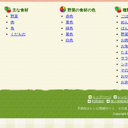
たものとみなされ、会員に対して適用されるもの
主な食材
野菜の食材の色
種
野菜
赤色
ご
5.当社がお聞きする個人情報は、すべて会員登録
肉
黄色
め
で提 供いただいたものと考えております。従って
魚
緑色
ぱ
自らの個人情報の提供を希望されない場合には、
くだもの
紫色
野
をお預かりいたしません が、提供されないことに
白色
お
商品やサービス等をご利用いただけない場合があ
お
了承ください。
た
サ
6.当社は、お客様から当社が保有している個人情
シ
そ
加・ 利用停止等を求められた場合には、ご本人様
お
て確認できた場合に限り、法令に準拠して合理的
お
いただきます。なお、開示 請求等の請求先は個人
ります。
トップページ
レシピ
利用規約
個人情報保
第2条 会員の資格
子供向けレシピ投稿サイト、その名
1.会員とは、本規約等を承諾のうえ、当社所定の
Copyright 
了し、当社が承認した者、グループとします。な
が以下に該当する場合は会員登録をすることがで