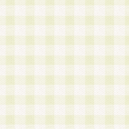
a.既に登録されている会員と同一のメールアドレ
録する場合
b.本サービスと同様のサービスを提供している企
業に従事していると思われる本人またはその家族
場合
c.その他当社が不適切と判断する場合
2.当社は、会員登録希望者を会員として承認する
した 場合、会員登録希望者による会員登録手続き
による承認後の場合であっても、会員登録の取り
の抹消を、当社が適切と判 断する方法・手段によ
とができるものとします。
3.会員登録希望者が18歳未満、成年被後見人、被
人 である場合は、親権者などの法定代理人の同意
録を行うものとします。なお、義務教育学齢に該
者については、登録時に 当社が別途定める方法に
権者による承認手続きを行うものとします。