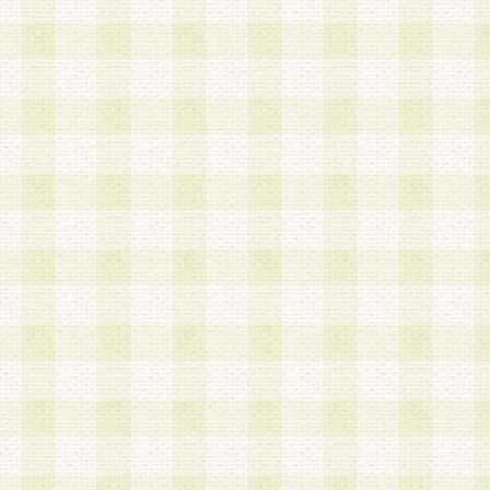
第3条 会員の登録方法
1.会員登録手続きは、会員登録希望者本人が行う
る登録は一切認められないものとします。
2.会員登録希望者は、本規約に同意の後、当社指
画 面」において、当社が指定する必要事項を入力
を行うものとします。当社は、会員登録を承認し
会員として本サービスを 受けるためのログインＩ
を付与します。
3.会員は、会員登録の際に申告する登録情報の全
いかなる虚偽の申告をも行ってはならないものと
4.会員は、複数のログインＩＤおよびパスワード
いものとします。
第4条 ログインIDおよびパスワードの管理
1.会員は、会員登録後、本サイト内にて本サービ