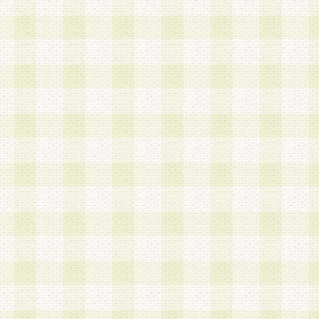
は、当該個人情報を以下の各号に定める目的に利
す。なお、これら事項以外の目的で個人情報を利
かじめ会員の同意を得たうえで利用するものとし
a.本サービスの実施または運営
b.本サービスに係る謝礼、景品、調査サンプル品
c.会員からの電話、メール等の問い合わせなどへ
d.その他これらに付随する業務
2.当社は、会員個人を識別することのできる情報
会員情報を本人の承諾なく第三者に開示すること
人を識別できる情報について第三者に開示または
社は事前に会員本人の同意を得るものとします。
3.前項の定めに拘わらず、当社は、以下の目的に
意を 得ることなく、会員個人を識別できる情報を
づき選定した委託業者に対して当社の責任におい
できるものとします。な お、当社は、当該委託業
契約を締結しこれを遵守させるとともに、本規約
の注意をもって当該情報を使用させるものとし ま