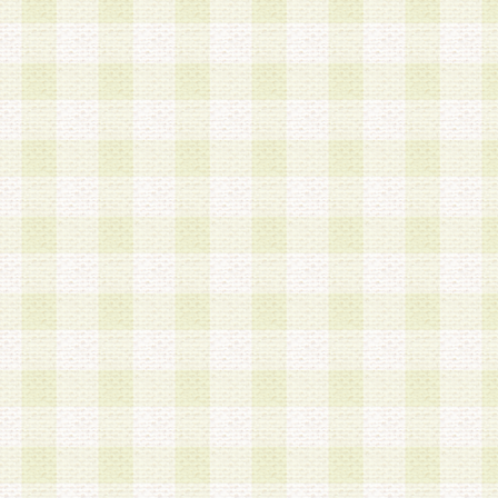
a.本サービスに係る謝礼、景品、調査サンプル品
b.会員からの電話、メール等の問い合わせなどへ
c.モバイルリサーチ、またはグループ形式による
実施もしくは運営
d.その他これらに付随する業務
4.会員は、住所、電話番号その他の登録情報につ
合は、速やかに当社所定の変更手続きを行うもの
5.当社は、必要と認めた場合、会員に対して、電
手段により登録情報の対象者が会員登録者本人で
の内容が正確であること、アンケートの回答内容
うことができるものとます。
6.会員は、会員登録後当社が定期的に行う登録情
して、当社指定の期間内に更新手続きを行うもの
該期間内に更新手続きを行わない場合、その時点
発行したポイントは失効されるものとします。