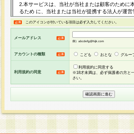
2.本サービスは、当社が当社または顧客のために
るため に、当社または当社が提携する法人が運営
ト（以下「本サイト」といいます。）上に本サー
このアイコンが付いている項目は必ず入力してください。
ージを設け、会員がアンケー ト調査に回答する等
し、その結果を当社が集計・分析その他の利用を
メールアドレス
るものです。なお、本サービスは、それぞれの目的
例）abcdefg@hijk.com
員に対して本サービスの依頼を行うこともあり、
た全ての会員に対して本サービスの依頼をすると
アカウントの種類
こども
おとな
グルー
りま す。
利用規約に同意する
利用規約の同意
※18才未満は、必ず保護者の方と
3.当社は、会員の事前の承諾を得ることなく、当
さい。
方 法・手段にて、本規約を任意に制定、変更また
きるものとします。改定後の本規約等は、本規約
に掲示したときに、その 他の諸規定については、
案内を配信または本サイトに掲示したときのいず
てその効力を生じるものとします。
4.本規約は、会員登録希望者による会員登録手続
の当社による会員登録の承認が完了した時点で会