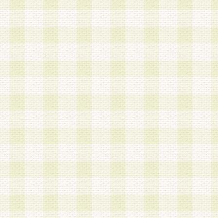
加する際には、前条に基づき当社から付与されたロ
スワードを使用するものとします。
2.登録の際に当社が付与したログインIDおよびパ
の使用に関しては、全て会員本人がその責任を負
3.会員は、当社から付与されたログインIDおよび
貸与、名義変更、売買その他形態を問わず第三者
ならないものとします。
4.当社は、会員によるログインIDおよびパスワー
盗用など第三者の利用に伴う損害の発生について
き事由の有無、その他原因の如何を問わず、一切
のとします。
第5条 会員の登録情報
1.当社は、会員の登録情報に含まれる氏名・住所
アドレス等会員個人を識別できる情報を当社が別
シーポリシー
」に基づき適切に取り扱うものとし