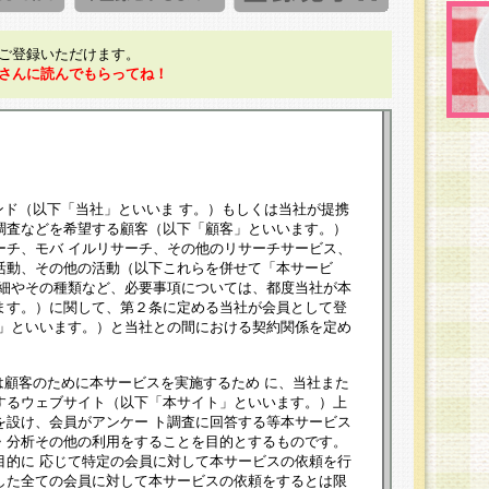
ご登録いただけます。
さんに読んでもらってね！
ンド（以下「当社」といいま す。）もしくは当社が提携
調査などを希望する顧客（以下「顧客」といいます。）
ーチ、モバ イルリサーチ、その他のリサーチサービス、
活動、その他の活動（以下これらを併せて「本サービ
詳細やその種類など、必要事項については、都度当社が本
ます。）に関して、第２条に定める当社が会員として登
員」といいます。）と当社との間における契約関係を定め
は顧客のために本サービスを実施するため に、当社また
するウェブサイト（以下「本サイト」といいます。）上
を設け、会員がアンケー ト調査に回答する等本サービス
・分析その他の利用をすることを目的とするものです。
目的に 応じて特定の会員に対して本サービスの依頼を行
した全ての会員に対して本サービスの依頼をするとは限