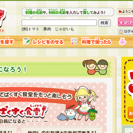
ようこ
(例)トマト 豚肉 じゃがいも