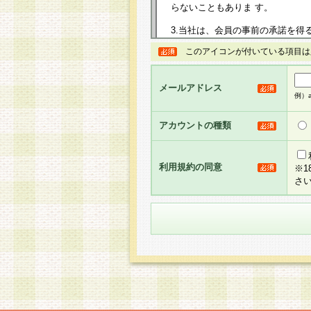
らないこともありま す。
3.当社は、会員の事前の承諾を得
規約を任意に制定、変更または修
このアイコンが付いている項目は
は、本規約においては本サイトに
して告知の案内を配信または本サ
力を生じるものとします。
メールアドレス
例）ab
4.本規約は、会員登録希望者に
の承認が完了した時点で会員によ
アカウントの種類
るものとします。
5.当社がお聞きする個人情報は、
のと考えております。従って、会
利用規約の同意
※
合には、当社はその個人情報をお
さ
社の取扱商品やサービス等をご利
い。
6.当社は、お客様から当社が保有
められた場合には、ご本人様であ
て合理的な範囲で対応させていた
せ先となります。
第2条 会員の資格
1.会員とは、本規約等を承諾の
者、グループとします。なお、会