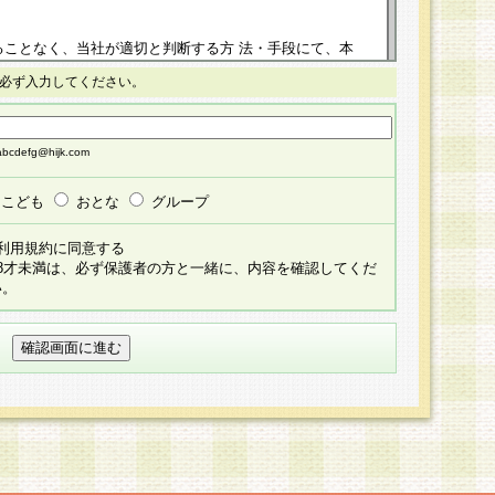
ることなく、当社が適切と判断する方 法・手段にて、本
正することができるものとします。改定後の本規約等
必ず入力してください。
掲示したときに、その 他の諸規定については、会員に対
イトに掲示したときのいずれか早い時期をもってその効
cdefg@hijk.com
よる会員登録手続きが完了し、その後の当社による会員登録
る同意があったものとみなされ、会員に対して適用され
こども
おとな
グループ
すべて会員登録希望者の自由な意思で提 供いただいたも
利用規約に同意する
員登録希望者が自らの個人情報の提供を希望されない場
18才未満は、必ず保護者の方と一緒に、内容を確認してくだ
預かりいたしません が、提供されないことによって、当
い。
用いただけない場合がありますことを予めご了承くださ
している個人情報の開示・訂正・追加・ 利用停止等を求
ることが当社にて確認できた場合に限り、法令に準拠し
だきます。なお、開示 請求等の請求先は個人情報お問合
うえ、当社所定の登録手続きを全て完了し、当社が承認した
員登録希望者が以下に該当する場合は会員登録をするこ