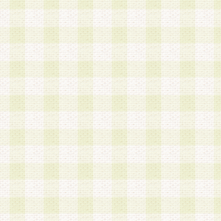
a.既に登録されている会員と同一のメールアドレ
録する場合
b.本サービスと同様のサービスを提供している企
業に従事していると思われる本人またはその家族
場合
c.その他当社が不適切と判断する場合
2.当社は、会員登録希望者を会員として承認する
した 場合、会員登録希望者による会員登録手続き
による承認後の場合であっても、会員登録の取り
の抹消を、当社が適切と判 断する方法・手段によ
とができるものとします。
3.会員登録希望者が18歳未満、成年被後見人、被
人 である場合は、親権者などの法定代理人の同意
録を行うものとします。なお、義務教育学齢に該
者については、登録時に 当社が別途定める方法に
権者による承認手続きを行うものとします。