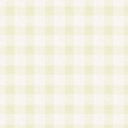
は、当該個人情報を以下の各号に定める目的に利
す。なお、これら事項以外の目的で個人情報を利
かじめ会員の同意を得たうえで利用するものとし
a.本サービスの実施または運営
b.本サービスに係る謝礼、景品、調査サンプル品
c.会員からの電話、メール等の問い合わせなどへ
d.その他これらに付随する業務
2.当社は、会員個人を識別することのできる情報
会員情報を本人の承諾なく第三者に開示すること
人を識別できる情報について第三者に開示または
社は事前に会員本人の同意を得るものとします。
3.前項の定めに拘わらず、当社は、以下の目的に
意を 得ることなく、会員個人を識別できる情報を
づき選定した委託業者に対して当社の責任におい
できるものとします。な お、当社は、当該委託業
契約を締結しこれを遵守させるとともに、本規約
の注意をもって当該情報を使用させるものとし ま