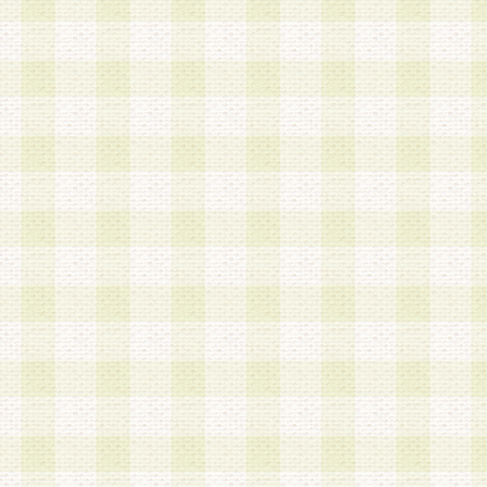
加する際には、前条に基づき当社から付与されたロ
スワードを使用するものとします。
2.登録の際に当社が付与したログインIDおよびパ
の使用に関しては、全て会員本人がその責任を負
3.会員は、当社から付与されたログインIDおよび
貸与、名義変更、売買その他形態を問わず第三者
ならないものとします。
4.当社は、会員によるログインIDおよびパスワー
盗用など第三者の利用に伴う損害の発生について
き事由の有無、その他原因の如何を問わず、一切
のとします。
第5条 会員の登録情報
1.当社は、会員の登録情報に含まれる氏名・住所
アドレス等会員個人を識別できる情報を当社が別
シーポリシー
」に基づき適切に取り扱うものとし