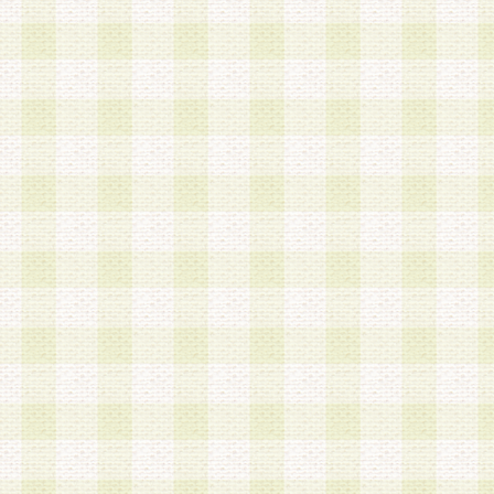
第3条 会員の登録方法
1.会員登録手続きは、会員登録希望者本人が行う
る登録は一切認められないものとします。
2.会員登録希望者は、本規約に同意の後、当社指
画 面」において、当社が指定する必要事項を入力
を行うものとします。当社は、会員登録を承認し
会員として本サービスを 受けるためのログインＩ
を付与します。
3.会員は、会員登録の際に申告する登録情報の全
いかなる虚偽の申告をも行ってはならないものと
4.会員は、複数のログインＩＤおよびパスワード
いものとします。
第4条 ログインIDおよびパスワードの管理
1.会員は、会員登録後、本サイト内にて本サービ