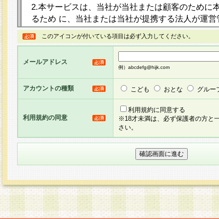
2.本サービスは、当社が当社または顧客のために
るため に、当社または当社が提携する法人が運営
ト（以下「本サイト」といいます。）上に本サー
このアイコンが付いている項目は必ず入力してください。
ージを設け、会員がアンケー ト調査に回答する等
し、その結果を当社が集計・分析その他の利用を
メールアドレス
るものです。なお、本サービスは、それぞれの目的
例）abcdefg@hijk.com
員に対して本サービスの依頼を行うこともあり、
た全ての会員に対して本サービスの依頼をすると
アカウントの種類
こども
おとな
グルー
りま す。
利用規約に同意する
利用規約の同意
※18才未満は、必ず保護者の方と
3.当社は、会員の事前の承諾を得ることなく、当
さい。
方 法・手段にて、本規約を任意に制定、変更また
きるものとします。改定後の本規約等は、本規約
に掲示したときに、その 他の諸規定については、
案内を配信または本サイトに掲示したときのいず
てその効力を生じるものとします。
4.本規約は、会員登録希望者による会員登録手続
の当社による会員登録の承認が完了した時点で会