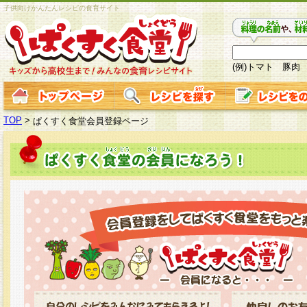
子供向けかんたんレシピの食育サイト
(例)トマト 豚肉
TOP
>
ぱくすく食堂会員登録ページ