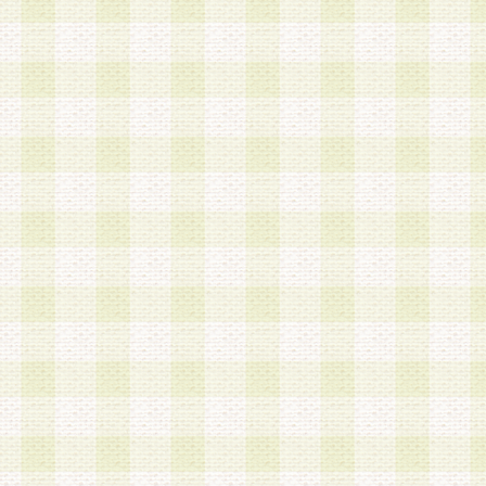
a.本サービスに係る謝礼、景品、調査サンプル品
b.会員からの電話、メール等の問い合わせなどへ
c.モバイルリサーチ、またはグループ形式による
実施もしくは運営
d.その他これらに付随する業務
4.会員は、住所、電話番号その他の登録情報につ
合は、速やかに当社所定の変更手続きを行うもの
5.当社は、必要と認めた場合、会員に対して、電
手段により登録情報の対象者が会員登録者本人で
の内容が正確であること、アンケートの回答内容
うことができるものとます。
6.会員は、会員登録後当社が定期的に行う登録情
して、当社指定の期間内に更新手続きを行うもの
該期間内に更新手続きを行わない場合、その時点
発行したポイントは失効されるものとします。