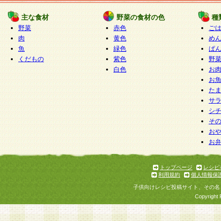
たものとみなされ、会員に対して適用されるもの
主な食材
野菜の食材の色
種
野菜
赤色
ご
5.当社がお聞きする個人情報は、すべて会員登録
肉
黄色
め
で提 供いただいたものと考えております。従って
魚
緑色
ぱ
自らの個人情報の提供を希望されない場合には、
くだもの
紫色
野
をお預かりいたしません が、提供されないことに
白色
お
商品やサービス等をご利用いただけない場合があ
お
了承ください。
た
サ
6.当社は、お客様から当社が保有している個人情
シ
そ
加・ 利用停止等を求められた場合には、ご本人様
お
て確認できた場合に限り、法令に準拠して合理的
お
いただきます。なお、開示 請求等の請求先は個人
ります。
トップページ
レシピ
利用規約
個人情報保
第2条 会員の資格
子供向けレシピ投稿サイト、その名
1.会員とは、本規約等を承諾のうえ、当社所定の
Copyright 
了し、当社が承認した者、グループとします。な
が以下に該当する場合は会員登録をすることがで