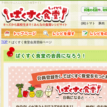
子供向けかんたんレシピの食育サイト
(例)トマト 豚肉
TOP
>
ぱくすく食堂会員登録ページ