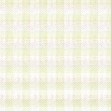
a.既に登録されている会員と同一のメールアドレ
録する場合
b.本サービスと同様のサービスを提供している企
業に従事していると思われる本人またはその家族
場合
c.その他当社が不適切と判断する場合
2.当社は、会員登録希望者を会員として承認する
した 場合、会員登録希望者による会員登録手続き
による承認後の場合であっても、会員登録の取り
の抹消を、当社が適切と判 断する方法・手段によ
とができるものとします。
3.会員登録希望者が18歳未満、成年被後見人、被
人 である場合は、親権者などの法定代理人の同意
録を行うものとします。なお、義務教育学齢に該
者については、登録時に 当社が別途定める方法に
権者による承認手続きを行うものとします。