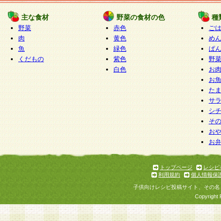
たものとみなされ、会員に対して適用されるもの
主な食材
野菜の食材の色
種
野菜
赤色
ご
5.当社がお聞きする個人情報は、すべて会員登録
肉
黄色
め
で提 供いただいたものと考えております。従って
魚
緑色
ぱ
自らの個人情報の提供を希望されない場合には、
くだもの
紫色
野
をお預かりいたしません が、提供されないことに
白色
お
商品やサービス等をご利用いただけない場合があ
お
了承ください。
た
サ
6.当社は、お客様から当社が保有している個人情
シ
そ
加・ 利用停止等を求められた場合には、ご本人様
お
て確認できた場合に限り、法令に準拠して合理的
お
いただきます。なお、開示 請求等の請求先は個人
ります。
トップページ
レシピ
利用規約
個人情報保
第2条 会員の資格
子供向けレシピ投稿サイト、その名
1.会員とは、本規約等を承諾のうえ、当社所定の
Copyright 
了し、当社が承認した者、グループとします。な
が以下に該当する場合は会員登録をすることがで