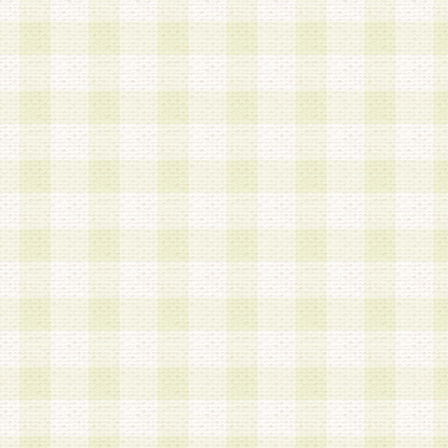
は、当該個人情報を以下の各号に定める目的に利
す。なお、これら事項以外の目的で個人情報を利
かじめ会員の同意を得たうえで利用するものとし
a.本サービスの実施または運営
b.本サービスに係る謝礼、景品、調査サンプル品
c.会員からの電話、メール等の問い合わせなどへ
d.その他これらに付随する業務
2.当社は、会員個人を識別することのできる情報
会員情報を本人の承諾なく第三者に開示すること
人を識別できる情報について第三者に開示または
社は事前に会員本人の同意を得るものとします。
3.前項の定めに拘わらず、当社は、以下の目的に
意を 得ることなく、会員個人を識別できる情報を
づき選定した委託業者に対して当社の責任におい
できるものとします。な お、当社は、当該委託業
契約を締結しこれを遵守させるとともに、本規約
の注意をもって当該情報を使用させるものとし ま