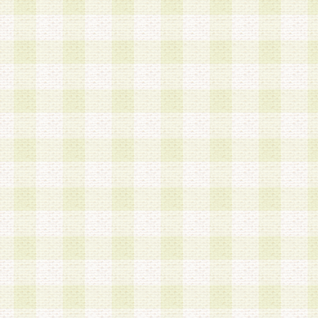
a.本サービスに係る謝礼、景品、調査サンプル品
b.会員からの電話、メール等の問い合わせなどへ
c.モバイルリサーチ、またはグループ形式による
実施もしくは運営
d.その他これらに付随する業務
4.会員は、住所、電話番号その他の登録情報につ
合は、速やかに当社所定の変更手続きを行うもの
5.当社は、必要と認めた場合、会員に対して、電
手段により登録情報の対象者が会員登録者本人で
の内容が正確であること、アンケートの回答内容
うことができるものとます。
6.会員は、会員登録後当社が定期的に行う登録情
して、当社指定の期間内に更新手続きを行うもの
該期間内に更新手続きを行わない場合、その時点
発行したポイントは失効されるものとします。