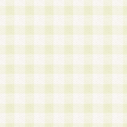
第3条 会員の登録方法
1.会員登録手続きは、会員登録希望者本人が行う
る登録は一切認められないものとします。
2.会員登録希望者は、本規約に同意の後、当社指
画 面」において、当社が指定する必要事項を入力
を行うものとします。当社は、会員登録を承認し
会員として本サービスを 受けるためのログインＩ
を付与します。
3.会員は、会員登録の際に申告する登録情報の全
いかなる虚偽の申告をも行ってはならないものと
4.会員は、複数のログインＩＤおよびパスワード
いものとします。
第4条 ログインIDおよびパスワードの管理
1.会員は、会員登録後、本サイト内にて本サービ