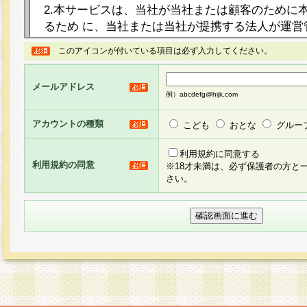
2.本サービスは、当社が当社または顧客のために
るため に、当社または当社が提携する法人が運営
ト（以下「本サイト」といいます。）上に本サー
このアイコンが付いている項目は必ず入力してください。
ージを設け、会員がアンケー ト調査に回答する等
し、その結果を当社が集計・分析その他の利用を
メールアドレス
るものです。なお、本サービスは、それぞれの目的
例）abcdefg@hijk.com
員に対して本サービスの依頼を行うこともあり、
た全ての会員に対して本サービスの依頼をすると
アカウントの種類
こども
おとな
グルー
りま す。
利用規約に同意する
利用規約の同意
※18才未満は、必ず保護者の方と
3.当社は、会員の事前の承諾を得ることなく、当
さい。
方 法・手段にて、本規約を任意に制定、変更また
きるものとします。改定後の本規約等は、本規約
に掲示したときに、その 他の諸規定については、
案内を配信または本サイトに掲示したときのいず
てその効力を生じるものとします。
4.本規約は、会員登録希望者による会員登録手続
の当社による会員登録の承認が完了した時点で会