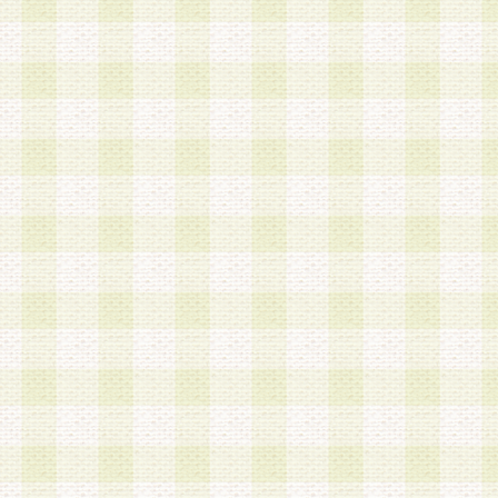
加する際には、前条に基づき当社から付与されたロ
スワードを使用するものとします。
2.登録の際に当社が付与したログインIDおよびパ
の使用に関しては、全て会員本人がその責任を負
3.会員は、当社から付与されたログインIDおよび
貸与、名義変更、売買その他形態を問わず第三者
ならないものとします。
4.当社は、会員によるログインIDおよびパスワー
盗用など第三者の利用に伴う損害の発生について
き事由の有無、その他原因の如何を問わず、一切
のとします。
第5条 会員の登録情報
1.当社は、会員の登録情報に含まれる氏名・住所
アドレス等会員個人を識別できる情報を当社が別
シーポリシー
」に基づき適切に取り扱うものとし