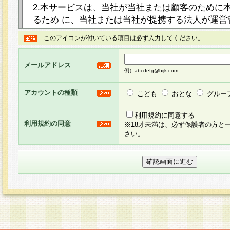
2.本サービスは、当社が当社または顧客のために
るため に、当社または当社が提携する法人が運営
ト（以下「本サイト」といいます。）上に本サー
このアイコンが付いている項目は必ず入力してください。
ージを設け、会員がアンケー ト調査に回答する等
し、その結果を当社が集計・分析その他の利用を
メールアドレス
るものです。なお、本サービスは、それぞれの目的
例）abcdefg@hijk.com
員に対して本サービスの依頼を行うこともあり、
た全ての会員に対して本サービスの依頼をすると
アカウントの種類
こども
おとな
グルー
りま す。
利用規約に同意する
利用規約の同意
※18才未満は、必ず保護者の方と
3.当社は、会員の事前の承諾を得ることなく、当
さい。
方 法・手段にて、本規約を任意に制定、変更また
きるものとします。改定後の本規約等は、本規約
に掲示したときに、その 他の諸規定については、
案内を配信または本サイトに掲示したときのいず
てその効力を生じるものとします。
4.本規約は、会員登録希望者による会員登録手続
の当社による会員登録の承認が完了した時点で会