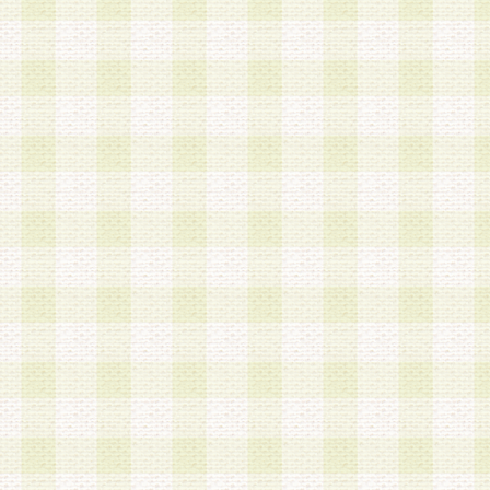
a.既に登録されている会員と同一のメールアドレ
録する場合
b.本サービスと同様のサービスを提供している企
業に従事していると思われる本人またはその家族
場合
c.その他当社が不適切と判断する場合
2.当社は、会員登録希望者を会員として承認する
した 場合、会員登録希望者による会員登録手続き
による承認後の場合であっても、会員登録の取り
の抹消を、当社が適切と判 断する方法・手段によ
とができるものとします。
3.会員登録希望者が18歳未満、成年被後見人、被
人 である場合は、親権者などの法定代理人の同意
録を行うものとします。なお、義務教育学齢に該
者については、登録時に 当社が別途定める方法に
権者による承認手続きを行うものとします。