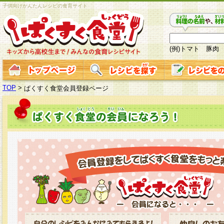
子供向けかんたんレシピの食育サイト
(例)トマト 豚肉
TOP
>
ぱくすく食堂会員登録ページ