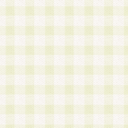
は、当該個人情報を以下の各号に定める目的に利
す。なお、これら事項以外の目的で個人情報を利
かじめ会員の同意を得たうえで利用するものとし
a.本サービスの実施または運営
b.本サービスに係る謝礼、景品、調査サンプル品
c.会員からの電話、メール等の問い合わせなどへ
d.その他これらに付随する業務
2.当社は、会員個人を識別することのできる情報
会員情報を本人の承諾なく第三者に開示すること
人を識別できる情報について第三者に開示または
社は事前に会員本人の同意を得るものとします。
3.前項の定めに拘わらず、当社は、以下の目的に
意を 得ることなく、会員個人を識別できる情報を
づき選定した委託業者に対して当社の責任におい
できるものとします。な お、当社は、当該委託業
契約を締結しこれを遵守させるとともに、本規約
の注意をもって当該情報を使用させるものとし ま