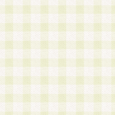
第3条 会員の登録方法
1.会員登録手続きは、会員登録希望者本人が行う
る登録は一切認められないものとします。
2.会員登録希望者は、本規約に同意の後、当社指
画 面」において、当社が指定する必要事項を入力
を行うものとします。当社は、会員登録を承認し
会員として本サービスを 受けるためのログインＩ
を付与します。
3.会員は、会員登録の際に申告する登録情報の全
いかなる虚偽の申告をも行ってはならないものと
4.会員は、複数のログインＩＤおよびパスワード
いものとします。
第4条 ログインIDおよびパスワードの管理
1.会員は、会員登録後、本サイト内にて本サービ