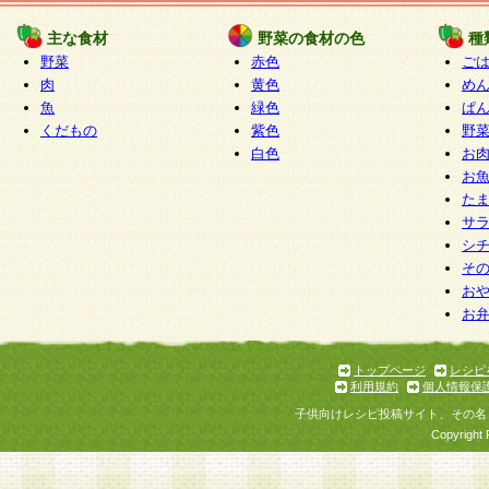
たものとみなされ、会員に対して適用されるもの
主な食材
野菜の食材の色
種
野菜
赤色
ご
5.当社がお聞きする個人情報は、すべて会員登録
肉
黄色
め
で提 供いただいたものと考えております。従って
魚
緑色
ぱ
自らの個人情報の提供を希望されない場合には、
くだもの
紫色
野
をお預かりいたしません が、提供されないことに
白色
お
商品やサービス等をご利用いただけない場合があ
お
了承ください。
た
サ
6.当社は、お客様から当社が保有している個人情
シ
そ
加・ 利用停止等を求められた場合には、ご本人様
お
て確認できた場合に限り、法令に準拠して合理的
お
いただきます。なお、開示 請求等の請求先は個人
ります。
トップページ
レシピ
利用規約
個人情報保
第2条 会員の資格
子供向けレシピ投稿サイト、その名
1.会員とは、本規約等を承諾のうえ、当社所定の
Copyright 
了し、当社が承認した者、グループとします。な
が以下に該当する場合は会員登録をすることがで