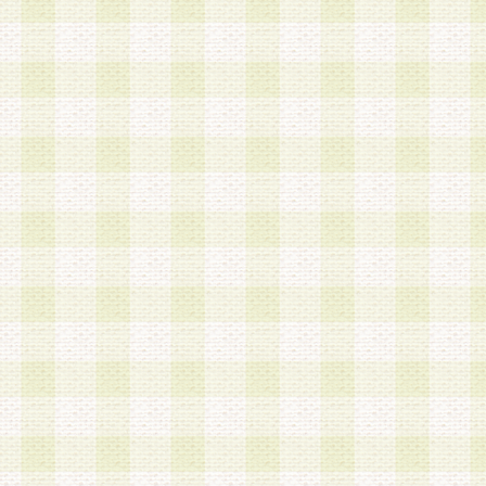
a.本サービスに係る謝礼、景品、調査サンプル品
b.会員からの電話、メール等の問い合わせなどへ
c.モバイルリサーチ、またはグループ形式による
実施もしくは運営
d.その他これらに付随する業務
4.会員は、住所、電話番号その他の登録情報につ
合は、速やかに当社所定の変更手続きを行うもの
5.当社は、必要と認めた場合、会員に対して、電
手段により登録情報の対象者が会員登録者本人で
の内容が正確であること、アンケートの回答内容
うことができるものとます。
6.会員は、会員登録後当社が定期的に行う登録情
して、当社指定の期間内に更新手続きを行うもの
該期間内に更新手続きを行わない場合、その時点
発行したポイントは失効されるものとします。