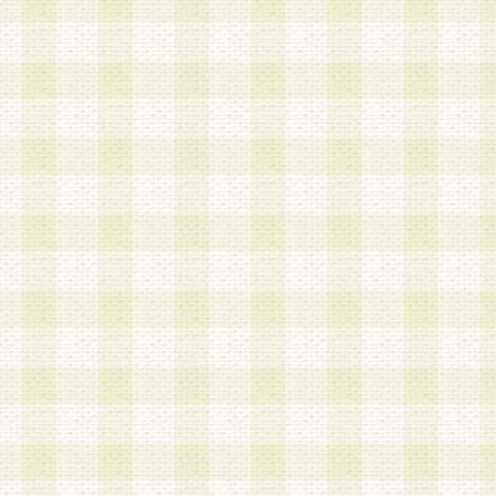
加する際には、前条に基づき当社から付与されたロ
スワードを使用するものとします。
2.登録の際に当社が付与したログインIDおよびパ
の使用に関しては、全て会員本人がその責任を負
3.会員は、当社から付与されたログインIDおよび
貸与、名義変更、売買その他形態を問わず第三者
ならないものとします。
4.当社は、会員によるログインIDおよびパスワー
盗用など第三者の利用に伴う損害の発生について
き事由の有無、その他原因の如何を問わず、一切
のとします。
第5条 会員の登録情報
1.当社は、会員の登録情報に含まれる氏名・住所
アドレス等会員個人を識別できる情報を当社が別
シーポリシー
」に基づき適切に取り扱うものとし