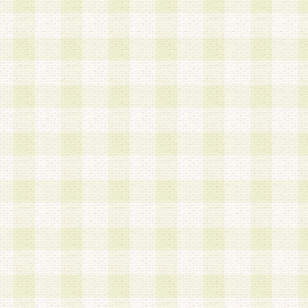
a.既に登録されている会員と同一のメールアドレ
録する場合
b.本サービスと同様のサービスを提供している企
業に従事していると思われる本人またはその家族
場合
c.その他当社が不適切と判断する場合
2.当社は、会員登録希望者を会員として承認する
した 場合、会員登録希望者による会員登録手続き
による承認後の場合であっても、会員登録の取り
の抹消を、当社が適切と判 断する方法・手段によ
とができるものとします。
3.会員登録希望者が18歳未満、成年被後見人、被
人 である場合は、親権者などの法定代理人の同意
録を行うものとします。なお、義務教育学齢に該
者については、登録時に 当社が別途定める方法に
権者による承認手続きを行うものとします。