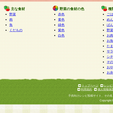
たものとみなされ、会員に対して適用されるもの
主な食材
野菜の食材の色
種
野菜
赤色
ご
5.当社がお聞きする個人情報は、すべて会員登録
肉
黄色
め
で提 供いただいたものと考えております。従って
魚
緑色
ぱ
自らの個人情報の提供を希望されない場合には、
くだもの
紫色
野
をお預かりいたしません が、提供されないことに
白色
お
商品やサービス等をご利用いただけない場合があ
お
了承ください。
た
サ
6.当社は、お客様から当社が保有している個人情
シ
そ
加・ 利用停止等を求められた場合には、ご本人様
お
て確認できた場合に限り、法令に準拠して合理的
お
いただきます。なお、開示 請求等の請求先は個人
ります。
トップページ
レシピ
利用規約
個人情報保
第2条 会員の資格
子供向けレシピ投稿サイト、その名
1.会員とは、本規約等を承諾のうえ、当社所定の
Copyright 
了し、当社が承認した者、グループとします。な
が以下に該当する場合は会員登録をすることがで