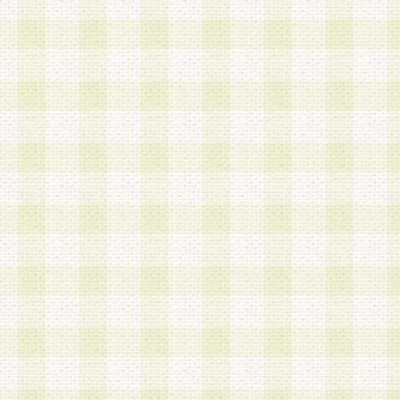
は、当該個人情報を以下の各号に定める目的に利
す。なお、これら事項以外の目的で個人情報を利
かじめ会員の同意を得たうえで利用するものとし
a.本サービスの実施または運営
b.本サービスに係る謝礼、景品、調査サンプル品
c.会員からの電話、メール等の問い合わせなどへ
d.その他これらに付随する業務
2.当社は、会員個人を識別することのできる情報
会員情報を本人の承諾なく第三者に開示すること
人を識別できる情報について第三者に開示または
社は事前に会員本人の同意を得るものとします。
3.前項の定めに拘わらず、当社は、以下の目的に
意を 得ることなく、会員個人を識別できる情報を
づき選定した委託業者に対して当社の責任におい
できるものとします。な お、当社は、当該委託業
契約を締結しこれを遵守させるとともに、本規約
の注意をもって当該情報を使用させるものとし ま