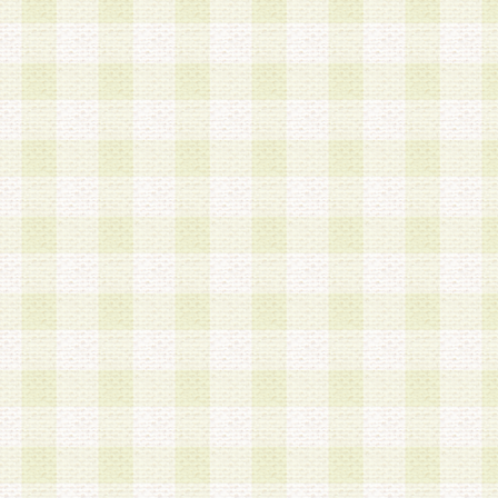
a.本サービスに係る謝礼、景品、調査サンプル品
b.会員からの電話、メール等の問い合わせなどへ
c.モバイルリサーチ、またはグループ形式による
実施もしくは運営
d.その他これらに付随する業務
4.会員は、住所、電話番号その他の登録情報につ
合は、速やかに当社所定の変更手続きを行うもの
5.当社は、必要と認めた場合、会員に対して、電
手段により登録情報の対象者が会員登録者本人で
の内容が正確であること、アンケートの回答内容
うことができるものとます。
6.会員は、会員登録後当社が定期的に行う登録情
して、当社指定の期間内に更新手続きを行うもの
該期間内に更新手続きを行わない場合、その時点
発行したポイントは失効されるものとします。