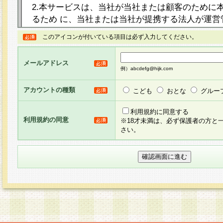
2.本サービスは、当社が当社または顧客のために
るため に、当社または当社が提携する法人が運営
ト（以下「本サイト」といいます。）上に本サー
このアイコンが付いている項目は必ず入力してください。
ージを設け、会員がアンケー ト調査に回答する等
し、その結果を当社が集計・分析その他の利用を
メールアドレス
るものです。なお、本サービスは、それぞれの目的
例）abcdefg@hijk.com
員に対して本サービスの依頼を行うこともあり、
た全ての会員に対して本サービスの依頼をすると
アカウントの種類
こども
おとな
グルー
りま す。
利用規約に同意する
利用規約の同意
※18才未満は、必ず保護者の方と
3.当社は、会員の事前の承諾を得ることなく、当
さい。
方 法・手段にて、本規約を任意に制定、変更また
きるものとします。改定後の本規約等は、本規約
に掲示したときに、その 他の諸規定については、
案内を配信または本サイトに掲示したときのいず
てその効力を生じるものとします。
4.本規約は、会員登録希望者による会員登録手続
の当社による会員登録の承認が完了した時点で会