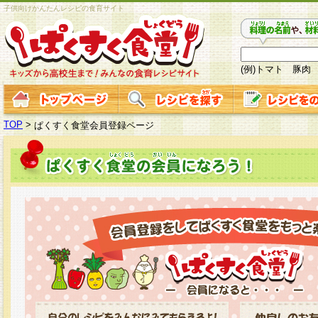
子供向けかんたんレシピの食育サイト
(例)トマト 豚肉
TOP
>
ぱくすく食堂会員登録ページ