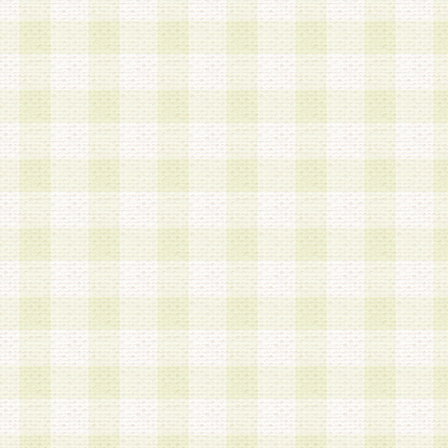
第3条 会員の登録方法
1.会員登録手続きは、会員登録希望者本人が行う
る登録は一切認められないものとします。
2.会員登録希望者は、本規約に同意の後、当社指
画 面」において、当社が指定する必要事項を入力
を行うものとします。当社は、会員登録を承認し
会員として本サービスを 受けるためのログインＩ
を付与します。
3.会員は、会員登録の際に申告する登録情報の全
いかなる虚偽の申告をも行ってはならないものと
4.会員は、複数のログインＩＤおよびパスワード
いものとします。
第4条 ログインIDおよびパスワードの管理
1.会員は、会員登録後、本サイト内にて本サービ