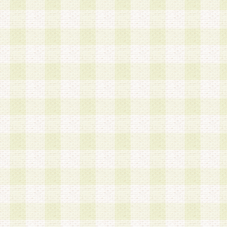
加する際には、前条に基づき当社から付与されたロ
スワードを使用するものとします。
2.登録の際に当社が付与したログインIDおよびパ
の使用に関しては、全て会員本人がその責任を負
3.会員は、当社から付与されたログインIDおよび
貸与、名義変更、売買その他形態を問わず第三者
ならないものとします。
4.当社は、会員によるログインIDおよびパスワー
盗用など第三者の利用に伴う損害の発生について
き事由の有無、その他原因の如何を問わず、一切
のとします。
第5条 会員の登録情報
1.当社は、会員の登録情報に含まれる氏名・住所
アドレス等会員個人を識別できる情報を当社が別
シーポリシー
」に基づき適切に取り扱うものとし