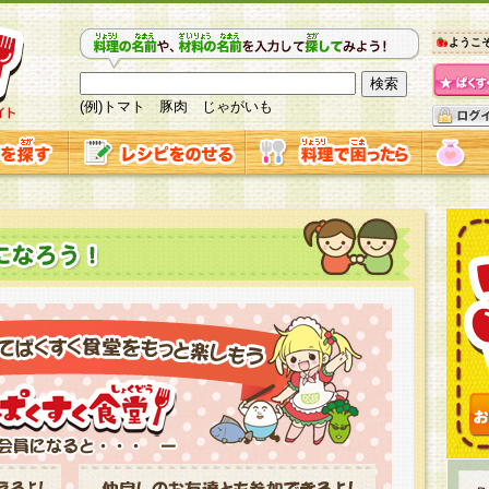
ようこ
(例)トマト 豚肉 じゃがいも