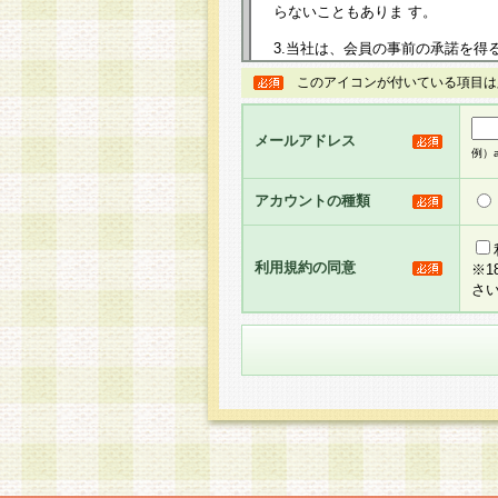
らないこともありま す。
3.当社は、会員の事前の承諾を得
規約を任意に制定、変更または修
このアイコンが付いている項目は
は、本規約においては本サイトに
して告知の案内を配信または本サ
力を生じるものとします。
メールアドレス
例）ab
4.本規約は、会員登録希望者に
の承認が完了した時点で会員によ
アカウントの種類
るものとします。
5.当社がお聞きする個人情報は、
のと考えております。従って、会
利用規約の同意
※
合には、当社はその個人情報をお
さ
社の取扱商品やサービス等をご利
い。
6.当社は、お客様から当社が保有
められた場合には、ご本人様であ
て合理的な範囲で対応させていた
せ先となります。
第2条 会員の資格
1.会員とは、本規約等を承諾の
者、グループとします。なお、会