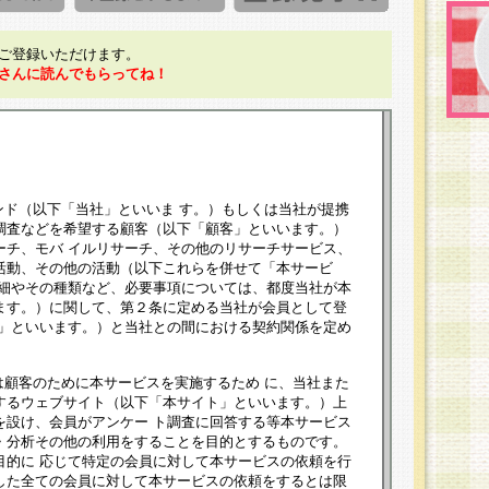
ご登録いただけます。
さんに読んでもらってね！
ンド（以下「当社」といいま す。）もしくは当社が提携
調査などを希望する顧客（以下「顧客」といいます。）
ーチ、モバ イルリサーチ、その他のリサーチサービス、
活動、その他の活動（以下これらを併せて「本サービ
詳細やその種類など、必要事項については、都度当社が本
ます。）に関して、第２条に定める当社が会員として登
員」といいます。）と当社との間における契約関係を定め
は顧客のために本サービスを実施するため に、当社また
するウェブサイト（以下「本サイト」といいます。）上
を設け、会員がアンケー ト調査に回答する等本サービス
・分析その他の利用をすることを目的とするものです。
目的に 応じて特定の会員に対して本サービスの依頼を行
した全ての会員に対して本サービスの依頼をするとは限