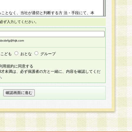
ることなく、当社が適切と判断する方 法・手段にて、本
正することができるものとします。改定後の本規約等
必ず入力してください。
掲示したときに、その 他の諸規定については、会員に対
イトに掲示したときのいずれか早い時期をもってその効
cdefg@hijk.com
よる会員登録手続きが完了し、その後の当社による会員登録
る同意があったものとみなされ、会員に対して適用され
こども
おとな
グループ
すべて会員登録希望者の自由な意思で提 供いただいたも
利用規約に同意する
員登録希望者が自らの個人情報の提供を希望されない場
18才未満は、必ず保護者の方と一緒に、内容を確認してくだ
預かりいたしません が、提供されないことによって、当
い。
用いただけない場合がありますことを予めご了承くださ
している個人情報の開示・訂正・追加・ 利用停止等を求
ることが当社にて確認できた場合に限り、法令に準拠し
だきます。なお、開示 請求等の請求先は個人情報お問合
うえ、当社所定の登録手続きを全て完了し、当社が承認した
員登録希望者が以下に該当する場合は会員登録をするこ