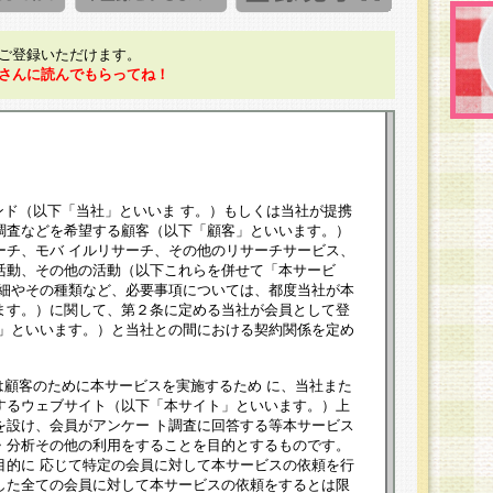
ご登録いただけます。
さんに読んでもらってね！
ンド（以下「当社」といいま す。）もしくは当社が提携
調査などを希望する顧客（以下「顧客」といいます。）
ーチ、モバ イルリサーチ、その他のリサーチサービス、
活動、その他の活動（以下これらを併せて「本サービ
詳細やその種類など、必要事項については、都度当社が本
ます。）に関して、第２条に定める当社が会員として登
員」といいます。）と当社との間における契約関係を定め
は顧客のために本サービスを実施するため に、当社また
するウェブサイト（以下「本サイト」といいます。）上
を設け、会員がアンケー ト調査に回答する等本サービス
・分析その他の利用をすることを目的とするものです。
目的に 応じて特定の会員に対して本サービスの依頼を行
した全ての会員に対して本サービスの依頼をするとは限