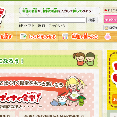
ようこ
(例)トマト 豚肉 じゃがいも