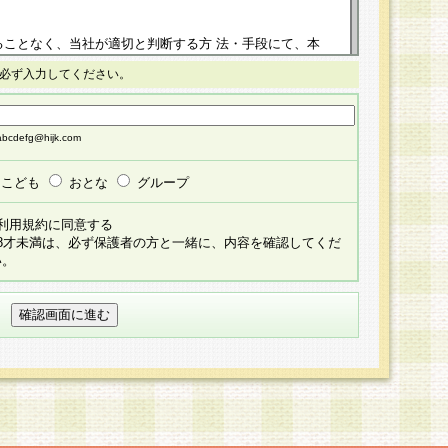
ることなく、当社が適切と判断する方 法・手段にて、本
正することができるものとします。改定後の本規約等
必ず入力してください。
掲示したときに、その 他の諸規定については、会員に対
イトに掲示したときのいずれか早い時期をもってその効
cdefg@hijk.com
よる会員登録手続きが完了し、その後の当社による会員登録
る同意があったものとみなされ、会員に対して適用され
こども
おとな
グループ
すべて会員登録希望者の自由な意思で提 供いただいたも
利用規約に同意する
員登録希望者が自らの個人情報の提供を希望されない場
18才未満は、必ず保護者の方と一緒に、内容を確認してくだ
預かりいたしません が、提供されないことによって、当
い。
用いただけない場合がありますことを予めご了承くださ
している個人情報の開示・訂正・追加・ 利用停止等を求
ることが当社にて確認できた場合に限り、法令に準拠し
だきます。なお、開示 請求等の請求先は個人情報お問合
うえ、当社所定の登録手続きを全て完了し、当社が承認した
員登録希望者が以下に該当する場合は会員登録をするこ