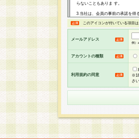
らないこともありま す。
3.当社は、会員の事前の承諾を得
規約を任意に制定、変更または修
このアイコンが付いている項目は
は、本規約においては本サイトに
して告知の案内を配信または本サ
力を生じるものとします。
メールアドレス
例）ab
4.本規約は、会員登録希望者に
の承認が完了した時点で会員によ
アカウントの種類
るものとします。
5.当社がお聞きする個人情報は、
のと考えております。従って、会
利用規約の同意
※
合には、当社はその個人情報をお
さ
社の取扱商品やサービス等をご利
い。
6.当社は、お客様から当社が保有
められた場合には、ご本人様であ
て合理的な範囲で対応させていた
せ先となります。
第2条 会員の資格
1.会員とは、本規約等を承諾の
者、グループとします。なお、会