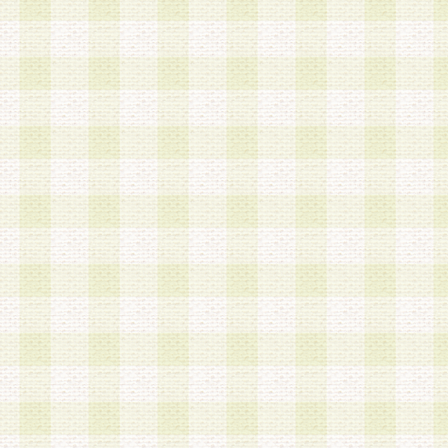
a.本サービスに係る謝礼、景品、調査サンプル品
b.会員からの電話、メール等の問い合わせなどへ
c.モバイルリサーチ、またはグループ形式による
実施もしくは運営
d.その他これらに付随する業務
4.会員は、住所、電話番号その他の登録情報につ
合は、速やかに当社所定の変更手続きを行うもの
5.当社は、必要と認めた場合、会員に対して、電
手段により登録情報の対象者が会員登録者本人で
の内容が正確であること、アンケートの回答内容
うことができるものとます。
6.会員は、会員登録後当社が定期的に行う登録情
して、当社指定の期間内に更新手続きを行うもの
該期間内に更新手続きを行わない場合、その時点
発行したポイントは失効されるものとします。