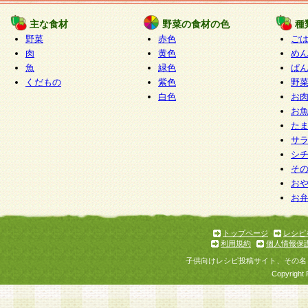
たものとみなされ、会員に対して適用されるもの
主な食材
野菜の食材の色
種
野菜
赤色
ご
5.当社がお聞きする個人情報は、すべて会員登録
肉
黄色
め
で提 供いただいたものと考えております。従って
魚
緑色
ぱ
自らの個人情報の提供を希望されない場合には、
くだもの
紫色
野
をお預かりいたしません が、提供されないことに
白色
お
商品やサービス等をご利用いただけない場合があ
お
了承ください。
た
サ
6.当社は、お客様から当社が保有している個人情
シ
そ
加・ 利用停止等を求められた場合には、ご本人様
お
て確認できた場合に限り、法令に準拠して合理的
お
いただきます。なお、開示 請求等の請求先は個人
ります。
トップページ
レシピ
利用規約
個人情報保
第2条 会員の資格
子供向けレシピ投稿サイト、その名
1.会員とは、本規約等を承諾のうえ、当社所定の
Copyright 
了し、当社が承認した者、グループとします。な
が以下に該当する場合は会員登録をすることがで