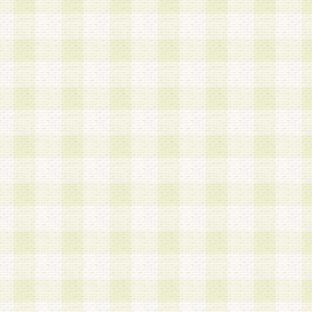
加する際には、前条に基づき当社から付与されたロ
スワードを使用するものとします。
2.登録の際に当社が付与したログインIDおよびパ
の使用に関しては、全て会員本人がその責任を負
3.会員は、当社から付与されたログインIDおよび
貸与、名義変更、売買その他形態を問わず第三者
ならないものとします。
4.当社は、会員によるログインIDおよびパスワー
盗用など第三者の利用に伴う損害の発生について
き事由の有無、その他原因の如何を問わず、一切
のとします。
第5条 会員の登録情報
1.当社は、会員の登録情報に含まれる氏名・住所
アドレス等会員個人を識別できる情報を当社が別
シーポリシー
」に基づき適切に取り扱うものとし