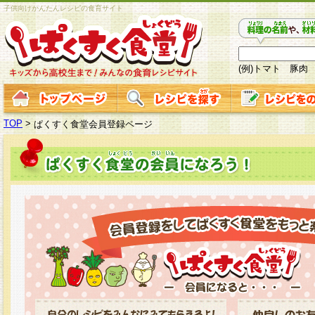
子供向けかんたんレシピの食育サイト
(例)トマト 豚肉
TOP
>
ぱくすく食堂会員登録ページ