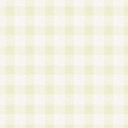
は、当該個人情報を以下の各号に定める目的に利
す。なお、これら事項以外の目的で個人情報を利
かじめ会員の同意を得たうえで利用するものとし
a.本サービスの実施または運営
b.本サービスに係る謝礼、景品、調査サンプル品
c.会員からの電話、メール等の問い合わせなどへ
d.その他これらに付随する業務
2.当社は、会員個人を識別することのできる情報
会員情報を本人の承諾なく第三者に開示すること
人を識別できる情報について第三者に開示または
社は事前に会員本人の同意を得るものとします。
3.前項の定めに拘わらず、当社は、以下の目的に
意を 得ることなく、会員個人を識別できる情報を
づき選定した委託業者に対して当社の責任におい
できるものとします。な お、当社は、当該委託業
契約を締結しこれを遵守させるとともに、本規約
の注意をもって当該情報を使用させるものとし ま