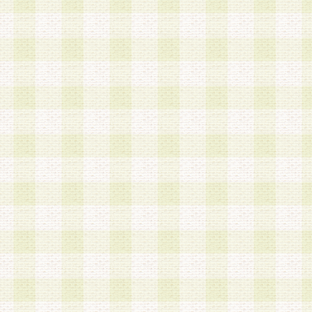
a.既に登録されている会員と同一のメールアドレ
録する場合
b.本サービスと同様のサービスを提供している企
業に従事していると思われる本人またはその家族
場合
c.その他当社が不適切と判断する場合
2.当社は、会員登録希望者を会員として承認する
した 場合、会員登録希望者による会員登録手続き
による承認後の場合であっても、会員登録の取り
の抹消を、当社が適切と判 断する方法・手段によ
とができるものとします。
3.会員登録希望者が18歳未満、成年被後見人、被
人 である場合は、親権者などの法定代理人の同意
録を行うものとします。なお、義務教育学齢に該
者については、登録時に 当社が別途定める方法に
権者による承認手続きを行うものとします。