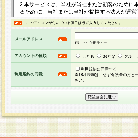
2.本サービスは、当社が当社または顧客のために
るため に、当社または当社が提携する法人が運営
ト（以下「本サイト」といいます。）上に本サー
このアイコンが付いている項目は必ず入力してください。
ージを設け、会員がアンケー ト調査に回答する等
し、その結果を当社が集計・分析その他の利用を
メールアドレス
るものです。なお、本サービスは、それぞれの目的
例）abcdefg@hijk.com
員に対して本サービスの依頼を行うこともあり、
た全ての会員に対して本サービスの依頼をすると
アカウントの種類
こども
おとな
グルー
りま す。
利用規約に同意する
利用規約の同意
※18才未満は、必ず保護者の方と
3.当社は、会員の事前の承諾を得ることなく、当
さい。
方 法・手段にて、本規約を任意に制定、変更また
きるものとします。改定後の本規約等は、本規約
に掲示したときに、その 他の諸規定については、
案内を配信または本サイトに掲示したときのいず
てその効力を生じるものとします。
4.本規約は、会員登録希望者による会員登録手続
の当社による会員登録の承認が完了した時点で会