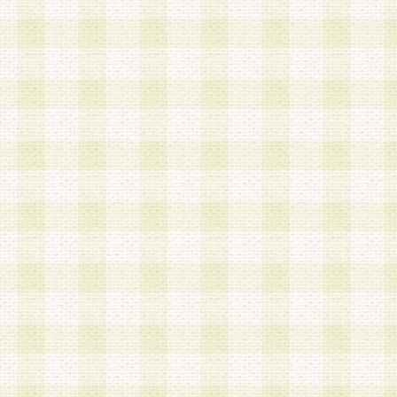
第3条 会員の登録方法
1.会員登録手続きは、会員登録希望者本人が行う
る登録は一切認められないものとします。
2.会員登録希望者は、本規約に同意の後、当社指
画 面」において、当社が指定する必要事項を入力
を行うものとします。当社は、会員登録を承認し
会員として本サービスを 受けるためのログインＩ
を付与します。
3.会員は、会員登録の際に申告する登録情報の全
いかなる虚偽の申告をも行ってはならないものと
4.会員は、複数のログインＩＤおよびパスワード
いものとします。
第4条 ログインIDおよびパスワードの管理
1.会員は、会員登録後、本サイト内にて本サービ