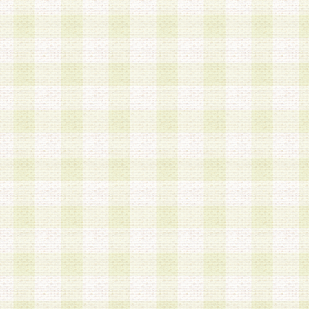
は、当該個人情報を以下の各号に定める目的に利
す。なお、これら事項以外の目的で個人情報を利
かじめ会員の同意を得たうえで利用するものとし
a.本サービスの実施または運営
b.本サービスに係る謝礼、景品、調査サンプル品
c.会員からの電話、メール等の問い合わせなどへ
d.その他これらに付随する業務
2.当社は、会員個人を識別することのできる情報
会員情報を本人の承諾なく第三者に開示すること
人を識別できる情報について第三者に開示または
社は事前に会員本人の同意を得るものとします。
3.前項の定めに拘わらず、当社は、以下の目的に
意を 得ることなく、会員個人を識別できる情報を
づき選定した委託業者に対して当社の責任におい
できるものとします。な お、当社は、当該委託業
契約を締結しこれを遵守させるとともに、本規約
の注意をもって当該情報を使用させるものとし ま