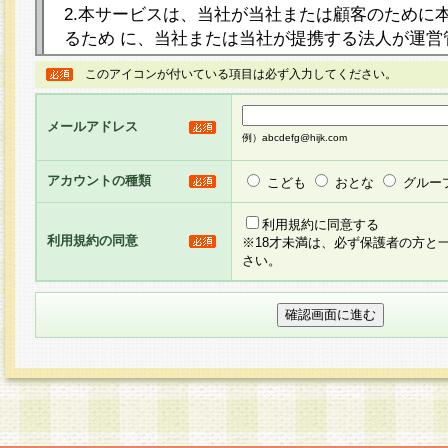
2.本サービスは、当社が当社または顧客のために
るため に、当社または当社が提携する法人が運営
ト（以下「本サイト」といいます。）上に本サー
このアイコンが付いている項目は必ず入力してください。
ージを設け、会員がアンケー ト調査に回答する等
し、その結果を当社が集計・分析その他の利用を
メールアドレス
るものです。なお、本サービスは、それぞれの目的
例）abcdefg@hijk.com
員に対して本サービスの依頼を行うこともあり、
た全ての会員に対して本サービスの依頼をすると
アカウントの種類
こども
おとな
グルー
りま す。
利用規約に同意する
利用規約の同意
※18才未満は、必ず保護者の方と
3.当社は、会員の事前の承諾を得ることなく、当
さい。
方 法・手段にて、本規約を任意に制定、変更また
きるものとします。改定後の本規約等は、本規約
に掲示したときに、その 他の諸規定については、
案内を配信または本サイトに掲示したときのいず
てその効力を生じるものとします。
4.本規約は、会員登録希望者による会員登録手続
の当社による会員登録の承認が完了した時点で会