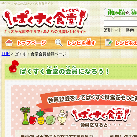
子供向けかんたんレシピの食育サイト
(例)トマト 豚肉
TOP
>
ぱくすく食堂会員登録ページ