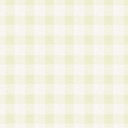
a.既に登録されている会員と同一のメールアドレ
録する場合
b.本サービスと同様のサービスを提供している企
業に従事していると思われる本人またはその家族
場合
c.その他当社が不適切と判断する場合
2.当社は、会員登録希望者を会員として承認する
した 場合、会員登録希望者による会員登録手続き
による承認後の場合であっても、会員登録の取り
の抹消を、当社が適切と判 断する方法・手段によ
とができるものとします。
3.会員登録希望者が18歳未満、成年被後見人、被
人 である場合は、親権者などの法定代理人の同意
録を行うものとします。なお、義務教育学齢に該
者については、登録時に 当社が別途定める方法に
権者による承認手続きを行うものとします。