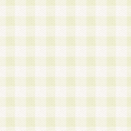
加する際には、前条に基づき当社から付与されたロ
スワードを使用するものとします。
2.登録の際に当社が付与したログインIDおよびパ
の使用に関しては、全て会員本人がその責任を負
3.会員は、当社から付与されたログインIDおよび
貸与、名義変更、売買その他形態を問わず第三者
ならないものとします。
4.当社は、会員によるログインIDおよびパスワー
盗用など第三者の利用に伴う損害の発生について
き事由の有無、その他原因の如何を問わず、一切
のとします。
第5条 会員の登録情報
1.当社は、会員の登録情報に含まれる氏名・住所
アドレス等会員個人を識別できる情報を当社が別
シーポリシー
」に基づき適切に取り扱うものとし