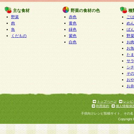
たものとみなされ、会員に対して適用されるもの
主な食材
野菜の食材の色
種
野菜
赤色
ご
5.当社がお聞きする個人情報は、すべて会員登録
肉
黄色
め
で提 供いただいたものと考えております。従って
魚
緑色
ぱ
自らの個人情報の提供を希望されない場合には、
くだもの
紫色
野
をお預かりいたしません が、提供されないことに
白色
お
商品やサービス等をご利用いただけない場合があ
お
了承ください。
た
サ
6.当社は、お客様から当社が保有している個人情
シ
そ
加・ 利用停止等を求められた場合には、ご本人様
お
て確認できた場合に限り、法令に準拠して合理的
お
いただきます。なお、開示 請求等の請求先は個人
ります。
トップページ
レシピ
利用規約
個人情報保
第2条 会員の資格
子供向けレシピ投稿サイト、その名
1.会員とは、本規約等を承諾のうえ、当社所定の
Copyright 
了し、当社が承認した者、グループとします。な
が以下に該当する場合は会員登録をすることがで