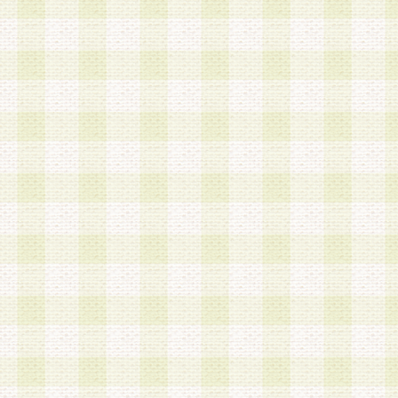
a.本サービスに係る謝礼、景品、調査サンプル品
b.会員からの電話、メール等の問い合わせなどへ
c.モバイルリサーチ、またはグループ形式による
実施もしくは運営
d.その他これらに付随する業務
4.会員は、住所、電話番号その他の登録情報につ
合は、速やかに当社所定の変更手続きを行うもの
5.当社は、必要と認めた場合、会員に対して、電
手段により登録情報の対象者が会員登録者本人で
の内容が正確であること、アンケートの回答内容
うことができるものとます。
6.会員は、会員登録後当社が定期的に行う登録情
して、当社指定の期間内に更新手続きを行うもの
該期間内に更新手続きを行わない場合、その時点
発行したポイントは失効されるものとします。