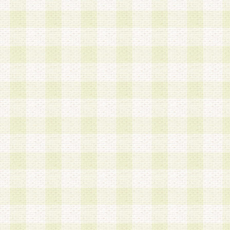
第3条 会員の登録方法
1.会員登録手続きは、会員登録希望者本人が行う
る登録は一切認められないものとします。
2.会員登録希望者は、本規約に同意の後、当社指
画 面」において、当社が指定する必要事項を入力
を行うものとします。当社は、会員登録を承認し
会員として本サービスを 受けるためのログインＩ
を付与します。
3.会員は、会員登録の際に申告する登録情報の全
いかなる虚偽の申告をも行ってはならないものと
4.会員は、複数のログインＩＤおよびパスワード
いものとします。
第4条 ログインIDおよびパスワードの管理
1.会員は、会員登録後、本サイト内にて本サービ