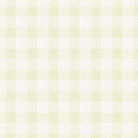
第3条 会員の登録方法
1.会員登録手続きは、会員登録希望者本人が行う
る登録は一切認められないものとします。
2.会員登録希望者は、本規約に同意の後、当社指
画 面」において、当社が指定する必要事項を入力
を行うものとします。当社は、会員登録を承認し
会員として本サービスを 受けるためのログインＩ
を付与します。
3.会員は、会員登録の際に申告する登録情報の全
いかなる虚偽の申告をも行ってはならないものと
4.会員は、複数のログインＩＤおよびパスワード
いものとします。
第4条 ログインIDおよびパスワードの管理
1.会員は、会員登録後、本サイト内にて本サービ