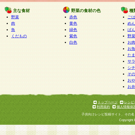
たものとみなされ、会員に対して適用されるもの
主な食材
野菜の食材の色
種
野菜
赤色
ご
5.当社がお聞きする個人情報は、すべて会員登録
肉
黄色
め
で提 供いただいたものと考えております。従って
魚
緑色
ぱ
自らの個人情報の提供を希望されない場合には、
くだもの
紫色
野
をお預かりいたしません が、提供されないことに
白色
お
商品やサービス等をご利用いただけない場合があ
お
了承ください。
た
サ
6.当社は、お客様から当社が保有している個人情
シ
そ
加・ 利用停止等を求められた場合には、ご本人様
お
て確認できた場合に限り、法令に準拠して合理的
お
いただきます。なお、開示 請求等の請求先は個人
ります。
トップページ
レシピ
利用規約
個人情報保
第2条 会員の資格
子供向けレシピ投稿サイト、その名
1.会員とは、本規約等を承諾のうえ、当社所定の
Copyright 
了し、当社が承認した者、グループとします。な
が以下に該当する場合は会員登録をすることがで