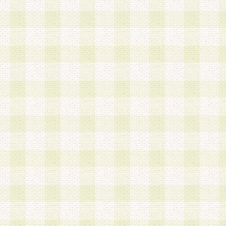
は、当該個人情報を以下の各号に定める目的に利
す。なお、これら事項以外の目的で個人情報を利
かじめ会員の同意を得たうえで利用するものとし
a.本サービスの実施または運営
b.本サービスに係る謝礼、景品、調査サンプル品
c.会員からの電話、メール等の問い合わせなどへ
d.その他これらに付随する業務
2.当社は、会員個人を識別することのできる情報
会員情報を本人の承諾なく第三者に開示すること
人を識別できる情報について第三者に開示または
社は事前に会員本人の同意を得るものとします。
3.前項の定めに拘わらず、当社は、以下の目的に
意を 得ることなく、会員個人を識別できる情報を
づき選定した委託業者に対して当社の責任におい
できるものとします。な お、当社は、当該委託業
契約を締結しこれを遵守させるとともに、本規約
の注意をもって当該情報を使用させるものとし ま