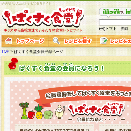
子供向けかんたんレシピの食育サイト
(例)トマト 豚肉
TOP
>
ぱくすく食堂会員登録ページ