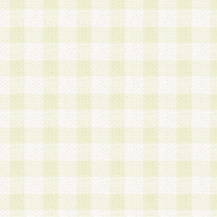
加する際には、前条に基づき当社から付与されたロ
スワードを使用するものとします。
2.登録の際に当社が付与したログインIDおよびパ
の使用に関しては、全て会員本人がその責任を負
3.会員は、当社から付与されたログインIDおよび
貸与、名義変更、売買その他形態を問わず第三者
ならないものとします。
4.当社は、会員によるログインIDおよびパスワー
盗用など第三者の利用に伴う損害の発生について
き事由の有無、その他原因の如何を問わず、一切
のとします。
第5条 会員の登録情報
1.当社は、会員の登録情報に含まれる氏名・住所
アドレス等会員個人を識別できる情報を当社が別
シーポリシー
」に基づき適切に取り扱うものとし