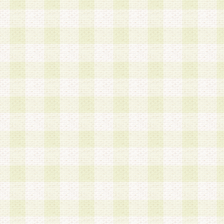
a.既に登録されている会員と同一のメールアドレ
録する場合
b.本サービスと同様のサービスを提供している企
業に従事していると思われる本人またはその家族
場合
c.その他当社が不適切と判断する場合
2.当社は、会員登録希望者を会員として承認する
した 場合、会員登録希望者による会員登録手続き
による承認後の場合であっても、会員登録の取り
の抹消を、当社が適切と判 断する方法・手段によ
とができるものとします。
3.会員登録希望者が18歳未満、成年被後見人、被
人 である場合は、親権者などの法定代理人の同意
録を行うものとします。なお、義務教育学齢に該
者については、登録時に 当社が別途定める方法に
権者による承認手続きを行うものとします。