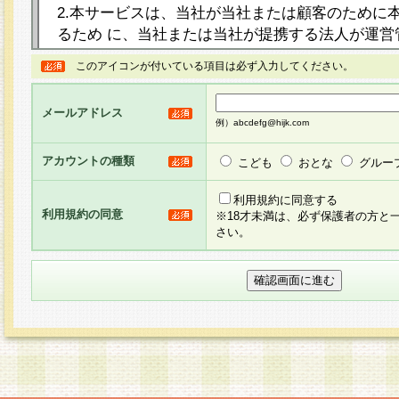
2.本サービスは、当社が当社または顧客のために
るため に、当社または当社が提携する法人が運営
ト（以下「本サイト」といいます。）上に本サー
このアイコンが付いている項目は必ず入力してください。
ージを設け、会員がアンケー ト調査に回答する等
し、その結果を当社が集計・分析その他の利用を
メールアドレス
るものです。なお、本サービスは、それぞれの目的
例）abcdefg@hijk.com
員に対して本サービスの依頼を行うこともあり、
た全ての会員に対して本サービスの依頼をすると
アカウントの種類
こども
おとな
グルー
りま す。
利用規約に同意する
利用規約の同意
※18才未満は、必ず保護者の方と
3.当社は、会員の事前の承諾を得ることなく、当
さい。
方 法・手段にて、本規約を任意に制定、変更また
きるものとします。改定後の本規約等は、本規約
に掲示したときに、その 他の諸規定については、
案内を配信または本サイトに掲示したときのいず
てその効力を生じるものとします。
4.本規約は、会員登録希望者による会員登録手続
の当社による会員登録の承認が完了した時点で会