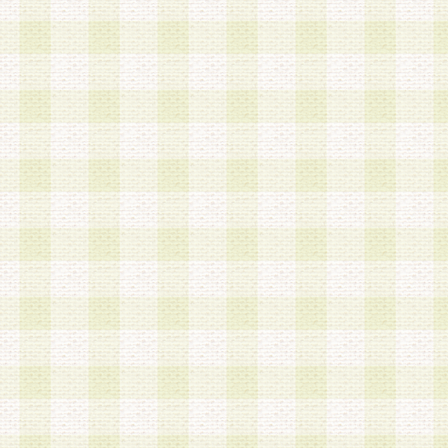
第3条 会員の登録方法
1.会員登録手続きは、会員登録希望者本人が行う
る登録は一切認められないものとします。
2.会員登録希望者は、本規約に同意の後、当社指
画 面」において、当社が指定する必要事項を入力
を行うものとします。当社は、会員登録を承認し
会員として本サービスを 受けるためのログインＩ
を付与します。
3.会員は、会員登録の際に申告する登録情報の全
いかなる虚偽の申告をも行ってはならないものと
4.会員は、複数のログインＩＤおよびパスワード
いものとします。
第4条 ログインIDおよびパスワードの管理
1.会員は、会員登録後、本サイト内にて本サービ