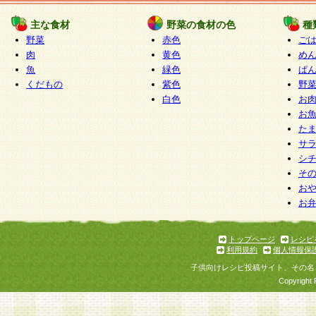
たものとみなされ、会員に対して適用されるもの
主な食材
野菜の食材の色
種
野菜
赤色
ご
5.当社がお聞きする個人情報は、すべて会員登録
肉
黄色
め
で提 供いただいたものと考えております。従って
魚
緑色
ぱ
自らの個人情報の提供を希望されない場合には、
くだもの
紫色
野
をお預かりいたしません が、提供されないことに
白色
お
商品やサービス等をご利用いただけない場合があ
お
了承ください。
た
サ
6.当社は、お客様から当社が保有している個人情
シ
そ
加・ 利用停止等を求められた場合には、ご本人様
お
て確認できた場合に限り、法令に準拠して合理的
お
いただきます。なお、開示 請求等の請求先は個人
ります。
トップページ
レシピ
利用規約
個人情報保
第2条 会員の資格
子供向けレシピ投稿サイト、その名
1.会員とは、本規約等を承諾のうえ、当社所定の
Copyright 
了し、当社が承認した者、グループとします。な
が以下に該当する場合は会員登録をすることがで