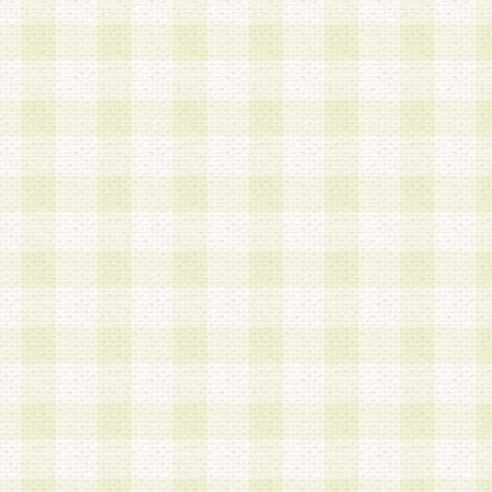
は、当該個人情報を以下の各号に定める目的に利
す。なお、これら事項以外の目的で個人情報を利
かじめ会員の同意を得たうえで利用するものとし
a.本サービスの実施または運営
b.本サービスに係る謝礼、景品、調査サンプル品
c.会員からの電話、メール等の問い合わせなどへ
d.その他これらに付随する業務
2.当社は、会員個人を識別することのできる情報
会員情報を本人の承諾なく第三者に開示すること
人を識別できる情報について第三者に開示または
社は事前に会員本人の同意を得るものとします。
3.前項の定めに拘わらず、当社は、以下の目的に
意を 得ることなく、会員個人を識別できる情報を
づき選定した委託業者に対して当社の責任におい
できるものとします。な お、当社は、当該委託業
契約を締結しこれを遵守させるとともに、本規約
の注意をもって当該情報を使用させるものとし ま