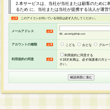
2.本サービスは、当社が当社または顧客のために
るため に、当社または当社が提携する法人が運営
ト（以下「本サイト」といいます。）上に本サー
このアイコンが付いている項目は必ず入力してください。
ージを設け、会員がアンケー ト調査に回答する等
し、その結果を当社が集計・分析その他の利用を
メールアドレス
るものです。なお、本サービスは、それぞれの目的
例）abcdefg@hijk.com
員に対して本サービスの依頼を行うこともあり、
た全ての会員に対して本サービスの依頼をすると
アカウントの種類
こども
おとな
グルー
りま す。
利用規約に同意する
利用規約の同意
※18才未満は、必ず保護者の方と
3.当社は、会員の事前の承諾を得ることなく、当
さい。
方 法・手段にて、本規約を任意に制定、変更また
きるものとします。改定後の本規約等は、本規約
に掲示したときに、その 他の諸規定については、
案内を配信または本サイトに掲示したときのいず
てその効力を生じるものとします。
4.本規約は、会員登録希望者による会員登録手続
の当社による会員登録の承認が完了した時点で会