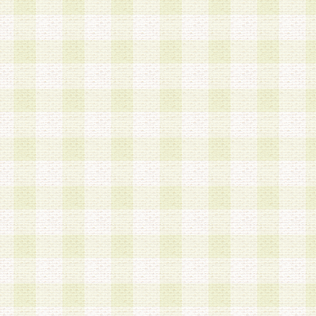
a.本サービスに係る謝礼、景品、調査サンプル品
b.会員からの電話、メール等の問い合わせなどへ
c.モバイルリサーチ、またはグループ形式による
実施もしくは運営
d.その他これらに付随する業務
4.会員は、住所、電話番号その他の登録情報につ
合は、速やかに当社所定の変更手続きを行うもの
5.当社は、必要と認めた場合、会員に対して、電
手段により登録情報の対象者が会員登録者本人で
の内容が正確であること、アンケートの回答内容
うことができるものとます。
6.会員は、会員登録後当社が定期的に行う登録情
して、当社指定の期間内に更新手続きを行うもの
該期間内に更新手続きを行わない場合、その時点
発行したポイントは失効されるものとします。