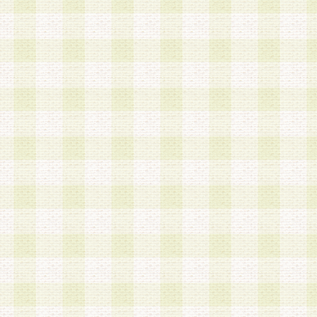
a.既に登録されている会員と同一のメールアドレ
録する場合
b.本サービスと同様のサービスを提供している企
業に従事していると思われる本人またはその家族
場合
c.その他当社が不適切と判断する場合
2.当社は、会員登録希望者を会員として承認する
した 場合、会員登録希望者による会員登録手続き
による承認後の場合であっても、会員登録の取り
の抹消を、当社が適切と判 断する方法・手段によ
とができるものとします。
3.会員登録希望者が18歳未満、成年被後見人、被
人 である場合は、親権者などの法定代理人の同意
録を行うものとします。なお、義務教育学齢に該
者については、登録時に 当社が別途定める方法に
権者による承認手続きを行うものとします。