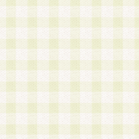
加する際には、前条に基づき当社から付与されたロ
スワードを使用するものとします。
2.登録の際に当社が付与したログインIDおよびパ
の使用に関しては、全て会員本人がその責任を負
3.会員は、当社から付与されたログインIDおよび
貸与、名義変更、売買その他形態を問わず第三者
ならないものとします。
4.当社は、会員によるログインIDおよびパスワー
盗用など第三者の利用に伴う損害の発生について
き事由の有無、その他原因の如何を問わず、一切
のとします。
第5条 会員の登録情報
1.当社は、会員の登録情報に含まれる氏名・住所
アドレス等会員個人を識別できる情報を当社が別
シーポリシー
」に基づき適切に取り扱うものとし