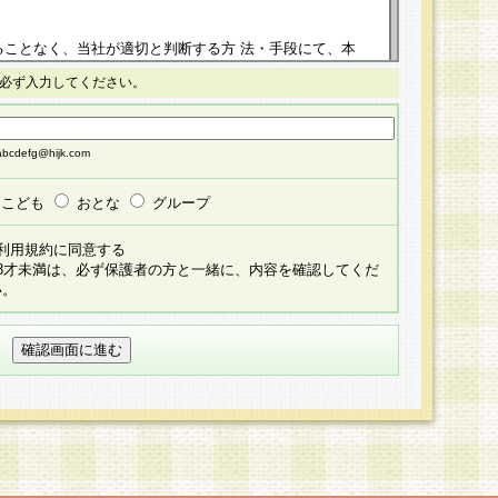
ることなく、当社が適切と判断する方 法・手段にて、本
正することができるものとします。改定後の本規約等
必ず入力してください。
掲示したときに、その 他の諸規定については、会員に対
イトに掲示したときのいずれか早い時期をもってその効
cdefg@hijk.com
よる会員登録手続きが完了し、その後の当社による会員登録
る同意があったものとみなされ、会員に対して適用され
こども
おとな
グループ
すべて会員登録希望者の自由な意思で提 供いただいたも
利用規約に同意する
員登録希望者が自らの個人情報の提供を希望されない場
18才未満は、必ず保護者の方と一緒に、内容を確認してくだ
預かりいたしません が、提供されないことによって、当
い。
用いただけない場合がありますことを予めご了承くださ
している個人情報の開示・訂正・追加・ 利用停止等を求
ることが当社にて確認できた場合に限り、法令に準拠し
だきます。なお、開示 請求等の請求先は個人情報お問合
うえ、当社所定の登録手続きを全て完了し、当社が承認した
員登録希望者が以下に該当する場合は会員登録をするこ