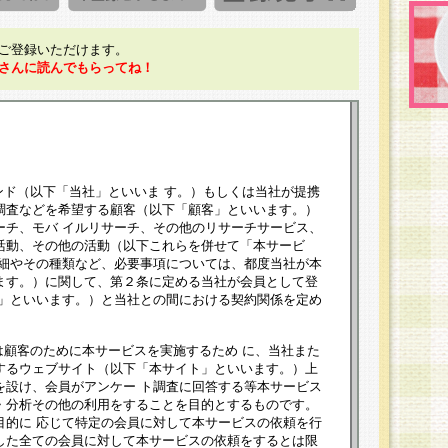
ご登録いただけます。
さんに読んでもらってね！
ンド（以下「当社」といいま す。）もしくは当社が提携
調査などを希望する顧客（以下「顧客」といいます。）
ーチ、モバ イルリサーチ、その他のリサーチサービス、
活動、その他の活動（以下これらを併せて「本サービ
詳細やその種類など、必要事項については、都度当社が本
ます。）に関して、第２条に定める当社が会員として登
員」といいます。）と当社との間における契約関係を定め
は顧客のために本サービスを実施するため に、当社また
するウェブサイト（以下「本サイト」といいます。）上
を設け、会員がアンケー ト調査に回答する等本サービス
・分析その他の利用をすることを目的とするものです。
目的に 応じて特定の会員に対して本サービスの依頼を行
した全ての会員に対して本サービスの依頼をするとは限