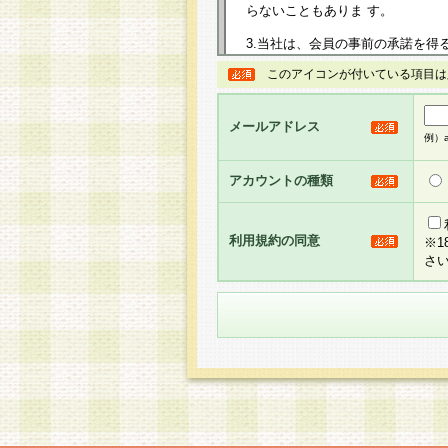
らないこともありま す。
3.当社は、会員の事前の承諾を得
規約を任意に制定、変更または修
このアイコンが付いている項目は
は、本規約においては本サイトに
して告知の案内を配信または本サ
力を生じるものとします。
メールアドレス
例）ab
4.本規約は、会員登録希望者に
の承認が完了した時点で会員によ
アカウントの種類
るものとします。
5.当社がお聞きする個人情報は、
のと考えております。従って、会
利用規約の同意
※
合には、当社はその個人情報をお
さ
社の取扱商品やサービス等をご利
い。
6.当社は、お客様から当社が保有
められた場合には、ご本人様であ
て合理的な範囲で対応させていた
せ先となります。
第2条 会員の資格
1.会員とは、本規約等を承諾の
者、グループとします。なお、会