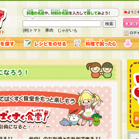
ようこ
(例)トマト 豚肉 じゃがいも