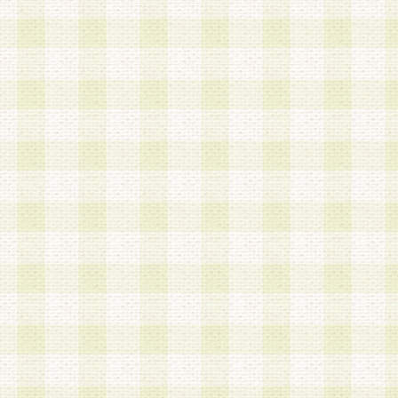
第3条 会員の登録方法
1.会員登録手続きは、会員登録希望者本人が行う
る登録は一切認められないものとします。
2.会員登録希望者は、本規約に同意の後、当社指
画 面」において、当社が指定する必要事項を入力
を行うものとします。当社は、会員登録を承認し
会員として本サービスを 受けるためのログインＩ
を付与します。
3.会員は、会員登録の際に申告する登録情報の全
いかなる虚偽の申告をも行ってはならないものと
4.会員は、複数のログインＩＤおよびパスワード
いものとします。
第4条 ログインIDおよびパスワードの管理
1.会員は、会員登録後、本サイト内にて本サービ