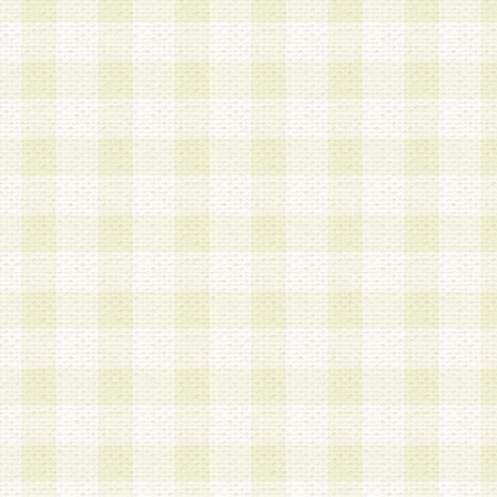
加する際には、前条に基づき当社から付与されたロ
スワードを使用するものとします。
2.登録の際に当社が付与したログインIDおよびパ
の使用に関しては、全て会員本人がその責任を負
3.会員は、当社から付与されたログインIDおよび
貸与、名義変更、売買その他形態を問わず第三者
ならないものとします。
4.当社は、会員によるログインIDおよびパスワー
盗用など第三者の利用に伴う損害の発生について
き事由の有無、その他原因の如何を問わず、一切
のとします。
第5条 会員の登録情報
1.当社は、会員の登録情報に含まれる氏名・住所
アドレス等会員個人を識別できる情報を当社が別
シーポリシー
」に基づき適切に取り扱うものとし