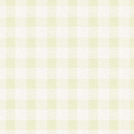
a.本サービスに係る謝礼、景品、調査サンプル品
b.会員からの電話、メール等の問い合わせなどへ
c.モバイルリサーチ、またはグループ形式による
実施もしくは運営
d.その他これらに付随する業務
4.会員は、住所、電話番号その他の登録情報につ
合は、速やかに当社所定の変更手続きを行うもの
5.当社は、必要と認めた場合、会員に対して、電
手段により登録情報の対象者が会員登録者本人で
の内容が正確であること、アンケートの回答内容
うことができるものとます。
6.会員は、会員登録後当社が定期的に行う登録情
して、当社指定の期間内に更新手続きを行うもの
該期間内に更新手続きを行わない場合、その時点
発行したポイントは失効されるものとします。