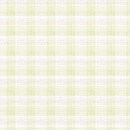
は、当該個人情報を以下の各号に定める目的に利
す。なお、これら事項以外の目的で個人情報を利
かじめ会員の同意を得たうえで利用するものとし
a.本サービスの実施または運営
b.本サービスに係る謝礼、景品、調査サンプル品
c.会員からの電話、メール等の問い合わせなどへ
d.その他これらに付随する業務
2.当社は、会員個人を識別することのできる情報
会員情報を本人の承諾なく第三者に開示すること
人を識別できる情報について第三者に開示または
社は事前に会員本人の同意を得るものとします。
3.前項の定めに拘わらず、当社は、以下の目的に
意を 得ることなく、会員個人を識別できる情報を
づき選定した委託業者に対して当社の責任におい
できるものとします。な お、当社は、当該委託業
契約を締結しこれを遵守させるとともに、本規約
の注意をもって当該情報を使用させるものとし ま