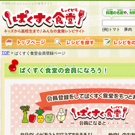
子供向けかんたんレシピの食育サイト
(例)トマト 豚肉
TOP
>
ぱくすく食堂会員登録ページ