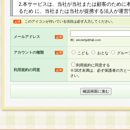
2.本サービスは、当社が当社または顧客のために
るため に、当社または当社が提携する法人が運営
ト（以下「本サイト」といいます。）上に本サー
このアイコンが付いている項目は必ず入力してください。
ージを設け、会員がアンケー ト調査に回答する等
し、その結果を当社が集計・分析その他の利用を
メールアドレス
るものです。なお、本サービスは、それぞれの目的
例）abcdefg@hijk.com
員に対して本サービスの依頼を行うこともあり、
た全ての会員に対して本サービスの依頼をすると
アカウントの種類
こども
おとな
グルー
りま す。
利用規約に同意する
利用規約の同意
※18才未満は、必ず保護者の方と
3.当社は、会員の事前の承諾を得ることなく、当
さい。
方 法・手段にて、本規約を任意に制定、変更また
きるものとします。改定後の本規約等は、本規約
に掲示したときに、その 他の諸規定については、
案内を配信または本サイトに掲示したときのいず
てその効力を生じるものとします。
4.本規約は、会員登録希望者による会員登録手続
の当社による会員登録の承認が完了した時点で会