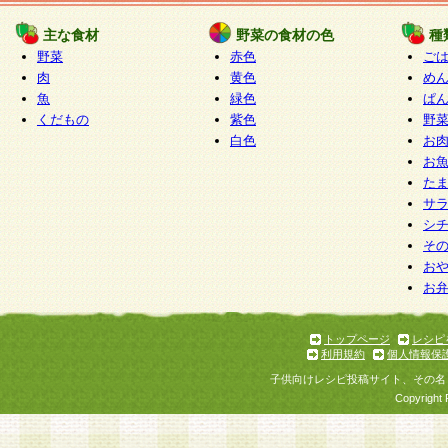
たものとみなされ、会員に対して適用されるもの
主な食材
野菜の食材の色
種
野菜
赤色
ご
5.当社がお聞きする個人情報は、すべて会員登録
肉
黄色
め
で提 供いただいたものと考えております。従って
魚
緑色
ぱ
自らの個人情報の提供を希望されない場合には、
くだもの
紫色
野
をお預かりいたしません が、提供されないことに
白色
お
商品やサービス等をご利用いただけない場合があ
お
了承ください。
た
サ
6.当社は、お客様から当社が保有している個人情
シ
そ
加・ 利用停止等を求められた場合には、ご本人様
お
て確認できた場合に限り、法令に準拠して合理的
お
いただきます。なお、開示 請求等の請求先は個人
ります。
トップページ
レシピ
利用規約
個人情報保
第2条 会員の資格
子供向けレシピ投稿サイト、その名
1.会員とは、本規約等を承諾のうえ、当社所定の
Copyright 
了し、当社が承認した者、グループとします。な
が以下に該当する場合は会員登録をすることがで