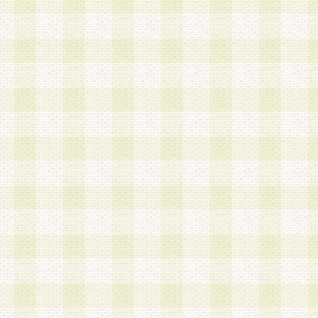
a.既に登録されている会員と同一のメールアドレ
録する場合
b.本サービスと同様のサービスを提供している企
業に従事していると思われる本人またはその家族
場合
c.その他当社が不適切と判断する場合
2.当社は、会員登録希望者を会員として承認する
した 場合、会員登録希望者による会員登録手続き
による承認後の場合であっても、会員登録の取り
の抹消を、当社が適切と判 断する方法・手段によ
とができるものとします。
3.会員登録希望者が18歳未満、成年被後見人、被
人 である場合は、親権者などの法定代理人の同意
録を行うものとします。なお、義務教育学齢に該
者については、登録時に 当社が別途定める方法に
権者による承認手続きを行うものとします。