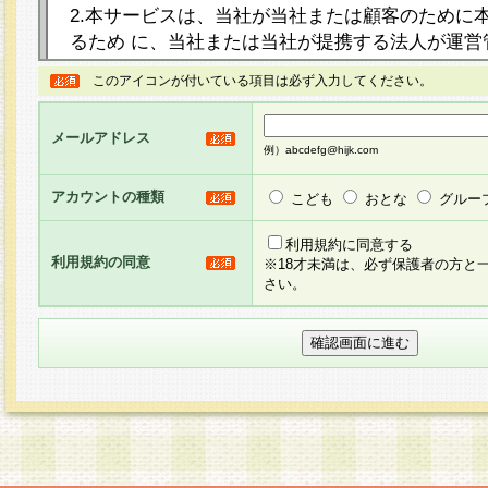
2.本サービスは、当社が当社または顧客のために
るため に、当社または当社が提携する法人が運営
ト（以下「本サイト」といいます。）上に本サー
このアイコンが付いている項目は必ず入力してください。
ージを設け、会員がアンケー ト調査に回答する等
し、その結果を当社が集計・分析その他の利用を
メールアドレス
るものです。なお、本サービスは、それぞれの目的
例）abcdefg@hijk.com
員に対して本サービスの依頼を行うこともあり、
た全ての会員に対して本サービスの依頼をすると
アカウントの種類
こども
おとな
グルー
りま す。
利用規約に同意する
利用規約の同意
※18才未満は、必ず保護者の方と
3.当社は、会員の事前の承諾を得ることなく、当
さい。
方 法・手段にて、本規約を任意に制定、変更また
きるものとします。改定後の本規約等は、本規約
に掲示したときに、その 他の諸規定については、
案内を配信または本サイトに掲示したときのいず
てその効力を生じるものとします。
4.本規約は、会員登録希望者による会員登録手続
の当社による会員登録の承認が完了した時点で会