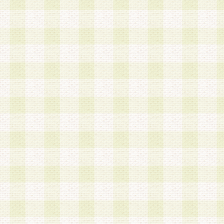
加する際には、前条に基づき当社から付与されたロ
スワードを使用するものとします。
2.登録の際に当社が付与したログインIDおよびパ
の使用に関しては、全て会員本人がその責任を負
3.会員は、当社から付与されたログインIDおよび
貸与、名義変更、売買その他形態を問わず第三者
ならないものとします。
4.当社は、会員によるログインIDおよびパスワー
盗用など第三者の利用に伴う損害の発生について
き事由の有無、その他原因の如何を問わず、一切
のとします。
第5条 会員の登録情報
1.当社は、会員の登録情報に含まれる氏名・住所
アドレス等会員個人を識別できる情報を当社が別
シーポリシー
」に基づき適切に取り扱うものとし