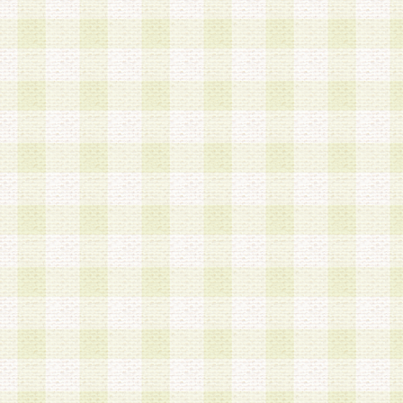
第3条 会員の登録方法
1.会員登録手続きは、会員登録希望者本人が行う
る登録は一切認められないものとします。
2.会員登録希望者は、本規約に同意の後、当社指
画 面」において、当社が指定する必要事項を入力
を行うものとします。当社は、会員登録を承認し
会員として本サービスを 受けるためのログインＩ
を付与します。
3.会員は、会員登録の際に申告する登録情報の全
いかなる虚偽の申告をも行ってはならないものと
4.会員は、複数のログインＩＤおよびパスワード
いものとします。
第4条 ログインIDおよびパスワードの管理
1.会員は、会員登録後、本サイト内にて本サービ