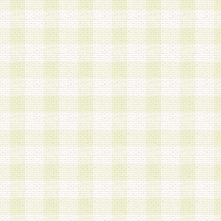
a.本サービスに係る謝礼、景品、調査サンプル品
b.会員からの電話、メール等の問い合わせなどへ
c.モバイルリサーチ、またはグループ形式による
実施もしくは運営
d.その他これらに付随する業務
4.会員は、住所、電話番号その他の登録情報につ
合は、速やかに当社所定の変更手続きを行うもの
5.当社は、必要と認めた場合、会員に対して、電
手段により登録情報の対象者が会員登録者本人で
の内容が正確であること、アンケートの回答内容
うことができるものとます。
6.会員は、会員登録後当社が定期的に行う登録情
して、当社指定の期間内に更新手続きを行うもの
該期間内に更新手続きを行わない場合、その時点
発行したポイントは失効されるものとします。