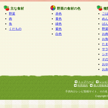
たものとみなされ、会員に対して適用されるもの
主な食材
野菜の食材の色
種
野菜
赤色
ご
5.当社がお聞きする個人情報は、すべて会員登録
肉
黄色
め
で提 供いただいたものと考えております。従って
魚
緑色
ぱ
自らの個人情報の提供を希望されない場合には、
くだもの
紫色
野
をお預かりいたしません が、提供されないことに
白色
お
商品やサービス等をご利用いただけない場合があ
お
了承ください。
た
サ
6.当社は、お客様から当社が保有している個人情
シ
そ
加・ 利用停止等を求められた場合には、ご本人様
お
て確認できた場合に限り、法令に準拠して合理的
お
いただきます。なお、開示 請求等の請求先は個人
ります。
トップページ
レシピ
利用規約
個人情報保
第2条 会員の資格
子供向けレシピ投稿サイト、その名
1.会員とは、本規約等を承諾のうえ、当社所定の
Copyright 
了し、当社が承認した者、グループとします。な
が以下に該当する場合は会員登録をすることがで