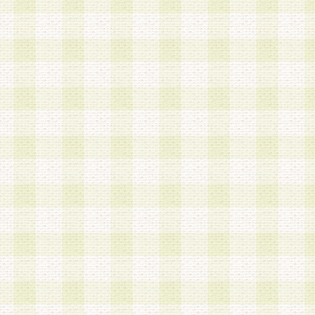
a.既に登録されている会員と同一のメールアドレ
録する場合
b.本サービスと同様のサービスを提供している企
業に従事していると思われる本人またはその家族
場合
c.その他当社が不適切と判断する場合
2.当社は、会員登録希望者を会員として承認する
した 場合、会員登録希望者による会員登録手続き
による承認後の場合であっても、会員登録の取り
の抹消を、当社が適切と判 断する方法・手段によ
とができるものとします。
3.会員登録希望者が18歳未満、成年被後見人、被
人 である場合は、親権者などの法定代理人の同意
録を行うものとします。なお、義務教育学齢に該
者については、登録時に 当社が別途定める方法に
権者による承認手続きを行うものとします。