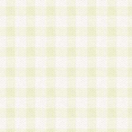
は、当該個人情報を以下の各号に定める目的に利
す。なお、これら事項以外の目的で個人情報を利
かじめ会員の同意を得たうえで利用するものとし
a.本サービスの実施または運営
b.本サービスに係る謝礼、景品、調査サンプル品
c.会員からの電話、メール等の問い合わせなどへ
d.その他これらに付随する業務
2.当社は、会員個人を識別することのできる情報
会員情報を本人の承諾なく第三者に開示すること
人を識別できる情報について第三者に開示または
社は事前に会員本人の同意を得るものとします。
3.前項の定めに拘わらず、当社は、以下の目的に
意を 得ることなく、会員個人を識別できる情報を
づき選定した委託業者に対して当社の責任におい
できるものとします。な お、当社は、当該委託業
契約を締結しこれを遵守させるとともに、本規約
の注意をもって当該情報を使用させるものとし ま