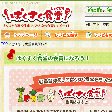
子供向けかんたんレシピの食育サイト
(例)トマト 豚肉
TOP
>
ぱくすく食堂会員登録ページ