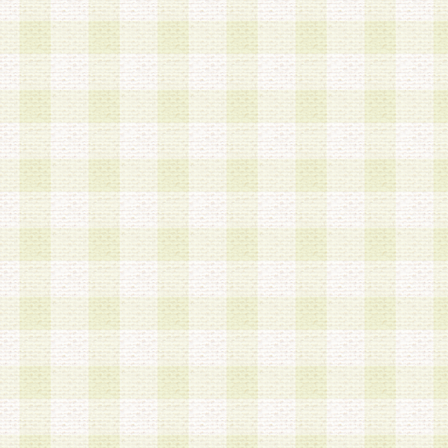
第3条 会員の登録方法
1.会員登録手続きは、会員登録希望者本人が行う
る登録は一切認められないものとします。
2.会員登録希望者は、本規約に同意の後、当社指
画 面」において、当社が指定する必要事項を入力
を行うものとします。当社は、会員登録を承認し
会員として本サービスを 受けるためのログインＩ
を付与します。
3.会員は、会員登録の際に申告する登録情報の全
いかなる虚偽の申告をも行ってはならないものと
4.会員は、複数のログインＩＤおよびパスワード
いものとします。
第4条 ログインIDおよびパスワードの管理
1.会員は、会員登録後、本サイト内にて本サービ