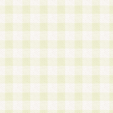
は、当該個人情報を以下の各号に定める目的に利
す。なお、これら事項以外の目的で個人情報を利
かじめ会員の同意を得たうえで利用するものとし
a.本サービスの実施または運営
b.本サービスに係る謝礼、景品、調査サンプル品
c.会員からの電話、メール等の問い合わせなどへ
d.その他これらに付随する業務
2.当社は、会員個人を識別することのできる情報
会員情報を本人の承諾なく第三者に開示すること
人を識別できる情報について第三者に開示または
社は事前に会員本人の同意を得るものとします。
3.前項の定めに拘わらず、当社は、以下の目的に
意を 得ることなく、会員個人を識別できる情報を
づき選定した委託業者に対して当社の責任におい
できるものとします。な お、当社は、当該委託業
契約を締結しこれを遵守させるとともに、本規約
の注意をもって当該情報を使用させるものとし ま