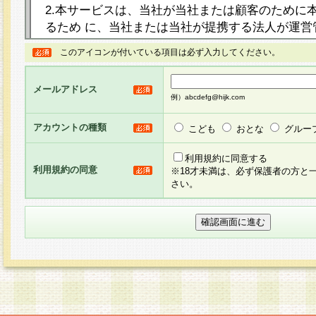
2.本サービスは、当社が当社または顧客のために
るため に、当社または当社が提携する法人が運営
ト（以下「本サイト」といいます。）上に本サー
このアイコンが付いている項目は必ず入力してください。
ージを設け、会員がアンケー ト調査に回答する等
し、その結果を当社が集計・分析その他の利用を
メールアドレス
るものです。なお、本サービスは、それぞれの目的
例）abcdefg@hijk.com
員に対して本サービスの依頼を行うこともあり、
た全ての会員に対して本サービスの依頼をすると
アカウントの種類
こども
おとな
グルー
りま す。
利用規約に同意する
利用規約の同意
※18才未満は、必ず保護者の方と
3.当社は、会員の事前の承諾を得ることなく、当
さい。
方 法・手段にて、本規約を任意に制定、変更また
きるものとします。改定後の本規約等は、本規約
に掲示したときに、その 他の諸規定については、
案内を配信または本サイトに掲示したときのいず
てその効力を生じるものとします。
4.本規約は、会員登録希望者による会員登録手続
の当社による会員登録の承認が完了した時点で会