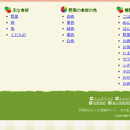
たものとみなされ、会員に対して適用されるもの
主な食材
野菜の食材の色
種
野菜
赤色
ご
5.当社がお聞きする個人情報は、すべて会員登録
肉
黄色
め
で提 供いただいたものと考えております。従って
魚
緑色
ぱ
自らの個人情報の提供を希望されない場合には、
くだもの
紫色
野
をお預かりいたしません が、提供されないことに
白色
お
商品やサービス等をご利用いただけない場合があ
お
了承ください。
た
サ
6.当社は、お客様から当社が保有している個人情
シ
そ
加・ 利用停止等を求められた場合には、ご本人様
お
て確認できた場合に限り、法令に準拠して合理的
お
いただきます。なお、開示 請求等の請求先は個人
ります。
トップページ
レシピ
利用規約
個人情報保
第2条 会員の資格
子供向けレシピ投稿サイト、その名
1.会員とは、本規約等を承諾のうえ、当社所定の
Copyright 
了し、当社が承認した者、グループとします。な
が以下に該当する場合は会員登録をすることがで