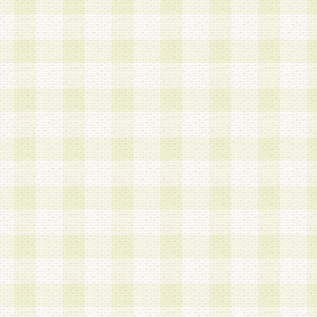
加する際には、前条に基づき当社から付与されたロ
スワードを使用するものとします。
2.登録の際に当社が付与したログインIDおよびパ
の使用に関しては、全て会員本人がその責任を負
3.会員は、当社から付与されたログインIDおよび
貸与、名義変更、売買その他形態を問わず第三者
ならないものとします。
4.当社は、会員によるログインIDおよびパスワー
盗用など第三者の利用に伴う損害の発生について
き事由の有無、その他原因の如何を問わず、一切
のとします。
第5条 会員の登録情報
1.当社は、会員の登録情報に含まれる氏名・住所
アドレス等会員個人を識別できる情報を当社が別
シーポリシー
」に基づき適切に取り扱うものとし