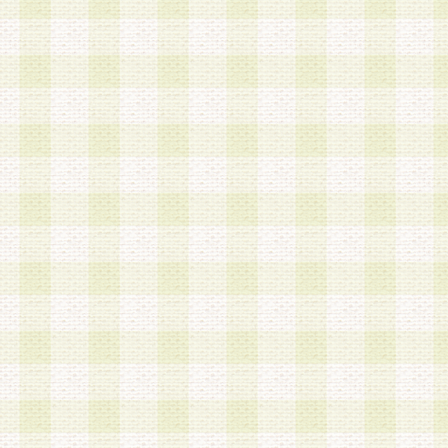
a.既に登録されている会員と同一のメールアドレ
録する場合
b.本サービスと同様のサービスを提供している企
業に従事していると思われる本人またはその家族
場合
c.その他当社が不適切と判断する場合
2.当社は、会員登録希望者を会員として承認する
した 場合、会員登録希望者による会員登録手続き
による承認後の場合であっても、会員登録の取り
の抹消を、当社が適切と判 断する方法・手段によ
とができるものとします。
3.会員登録希望者が18歳未満、成年被後見人、被
人 である場合は、親権者などの法定代理人の同意
録を行うものとします。なお、義務教育学齢に該
者については、登録時に 当社が別途定める方法に
権者による承認手続きを行うものとします。