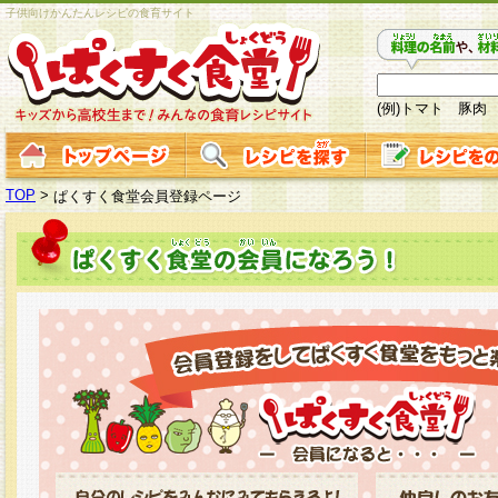
子供向けかんたんレシピの食育サイト
(例)トマト 豚肉
TOP
>
ぱくすく食堂会員登録ページ