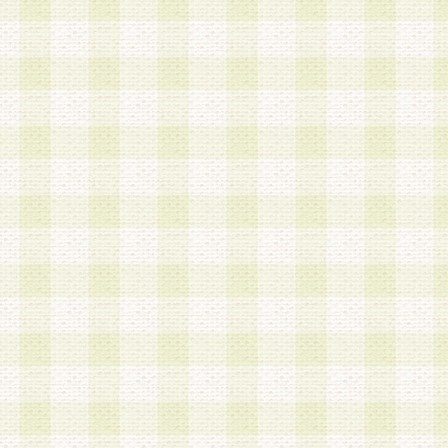
a.本サービスに係る謝礼、景品、調査サンプル品
b.会員からの電話、メール等の問い合わせなどへ
c.モバイルリサーチ、またはグループ形式による
実施もしくは運営
d.その他これらに付随する業務
4.会員は、住所、電話番号その他の登録情報につ
合は、速やかに当社所定の変更手続きを行うもの
5.当社は、必要と認めた場合、会員に対して、電
手段により登録情報の対象者が会員登録者本人で
の内容が正確であること、アンケートの回答内容
うことができるものとます。
6.会員は、会員登録後当社が定期的に行う登録情
して、当社指定の期間内に更新手続きを行うもの
該期間内に更新手続きを行わない場合、その時点
発行したポイントは失効されるものとします。