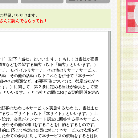
ご登録いただけます。
さんに読んでもらってね！
ンド（以下「当社」といいま す。）もしくは当社が提携
調査などを希望する顧客（以下「顧客」といいます。）
ーチ、モバ イルリサーチ、その他のリサーチサービス、
活動、その他の活動（以下これらを併せて「本サービ
詳細やその種類など、必要事項については、都度当社が本
ます。）に関して、第２条に定める当社が会員として登
員」といいます。）と当社との間における契約関係を定め
は顧客のために本サービスを実施するため に、当社また
するウェブサイト（以下「本サイト」といいます。）上
を設け、会員がアンケー ト調査に回答する等本サービス
・分析その他の利用をすることを目的とするものです。
目的に 応じて特定の会員に対して本サービスの依頼を行
した全ての会員に対して本サービスの依頼をするとは限