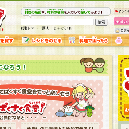
ようこ
(例)トマト 豚肉 じゃがいも