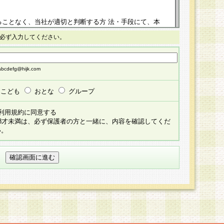
ることなく、当社が適切と判断する方 法・手段にて、本
正することができるものとします。改定後の本規約等
必ず入力してください。
掲示したときに、その 他の諸規定については、会員に対
イトに掲示したときのいずれか早い時期をもってその効
cdefg@hijk.com
よる会員登録手続きが完了し、その後の当社による会員登録
る同意があったものとみなされ、会員に対して適用され
こども
おとな
グループ
すべて会員登録希望者の自由な意思で提 供いただいたも
利用規約に同意する
員登録希望者が自らの個人情報の提供を希望されない場
18才未満は、必ず保護者の方と一緒に、内容を確認してくだ
預かりいたしません が、提供されないことによって、当
い。
用いただけない場合がありますことを予めご了承くださ
している個人情報の開示・訂正・追加・ 利用停止等を求
ることが当社にて確認できた場合に限り、法令に準拠し
だきます。なお、開示 請求等の請求先は個人情報お問合
うえ、当社所定の登録手続きを全て完了し、当社が承認した
員登録希望者が以下に該当する場合は会員登録をするこ