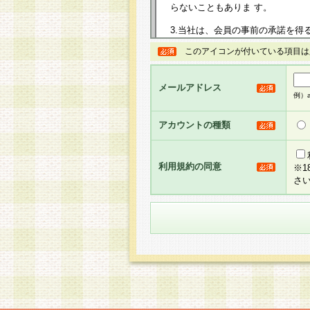
らないこともありま す。
3.当社は、会員の事前の承諾を得
規約を任意に制定、変更または修
このアイコンが付いている項目は
は、本規約においては本サイトに
して告知の案内を配信または本サ
力を生じるものとします。
メールアドレス
例）ab
4.本規約は、会員登録希望者に
の承認が完了した時点で会員によ
アカウントの種類
るものとします。
5.当社がお聞きする個人情報は、
のと考えております。従って、会
利用規約の同意
※
合には、当社はその個人情報をお
さ
社の取扱商品やサービス等をご利
い。
6.当社は、お客様から当社が保有
められた場合には、ご本人様であ
て合理的な範囲で対応させていた
せ先となります。
第2条 会員の資格
1.会員とは、本規約等を承諾の
者、グループとします。なお、会