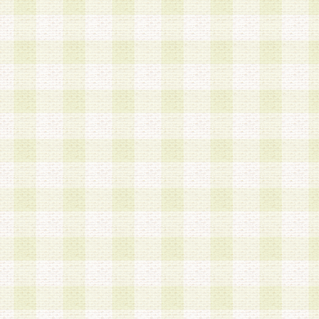
a.本サービスに係る謝礼、景品、調査サンプル品
b.会員からの電話、メール等の問い合わせなどへ
c.モバイルリサーチ、またはグループ形式による
実施もしくは運営
d.その他これらに付随する業務
4.会員は、住所、電話番号その他の登録情報につ
合は、速やかに当社所定の変更手続きを行うもの
5.当社は、必要と認めた場合、会員に対して、電
手段により登録情報の対象者が会員登録者本人で
の内容が正確であること、アンケートの回答内容
うことができるものとます。
6.会員は、会員登録後当社が定期的に行う登録情
して、当社指定の期間内に更新手続きを行うもの
該期間内に更新手続きを行わない場合、その時点
発行したポイントは失効されるものとします。