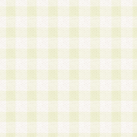
第3条 会員の登録方法
1.会員登録手続きは、会員登録希望者本人が行う
る登録は一切認められないものとします。
2.会員登録希望者は、本規約に同意の後、当社指
画 面」において、当社が指定する必要事項を入力
を行うものとします。当社は、会員登録を承認し
会員として本サービスを 受けるためのログインＩ
を付与します。
3.会員は、会員登録の際に申告する登録情報の全
いかなる虚偽の申告をも行ってはならないものと
4.会員は、複数のログインＩＤおよびパスワード
いものとします。
第4条 ログインIDおよびパスワードの管理
1.会員は、会員登録後、本サイト内にて本サービ