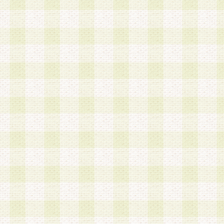
加する際には、前条に基づき当社から付与されたロ
スワードを使用するものとします。
2.登録の際に当社が付与したログインIDおよびパ
の使用に関しては、全て会員本人がその責任を負
3.会員は、当社から付与されたログインIDおよび
貸与、名義変更、売買その他形態を問わず第三者
ならないものとします。
4.当社は、会員によるログインIDおよびパスワー
盗用など第三者の利用に伴う損害の発生について
き事由の有無、その他原因の如何を問わず、一切
のとします。
第5条 会員の登録情報
1.当社は、会員の登録情報に含まれる氏名・住所
アドレス等会員個人を識別できる情報を当社が別
シーポリシー
」に基づき適切に取り扱うものとし