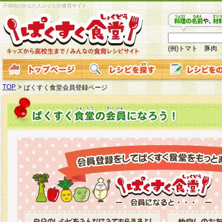
子供向けかんたんレシピの食育サイト
(例)トマト 豚肉
TOP
>
ぱくすく食堂会員登録ページ