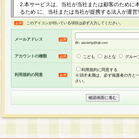
2.本サービスは、当社が当社または顧客のために
るため に、当社または当社が提携する法人が運営
ト（以下「本サイト」といいます。）上に本サー
このアイコンが付いている項目は必ず入力してください。
ージを設け、会員がアンケー ト調査に回答する等
し、その結果を当社が集計・分析その他の利用を
メールアドレス
るものです。なお、本サービスは、それぞれの目的
例）abcdefg@hijk.com
員に対して本サービスの依頼を行うこともあり、
た全ての会員に対して本サービスの依頼をすると
アカウントの種類
こども
おとな
グルー
りま す。
利用規約に同意する
利用規約の同意
※18才未満は、必ず保護者の方と
3.当社は、会員の事前の承諾を得ることなく、当
さい。
方 法・手段にて、本規約を任意に制定、変更また
きるものとします。改定後の本規約等は、本規約
に掲示したときに、その 他の諸規定については、
案内を配信または本サイトに掲示したときのいず
てその効力を生じるものとします。
4.本規約は、会員登録希望者による会員登録手続
の当社による会員登録の承認が完了した時点で会