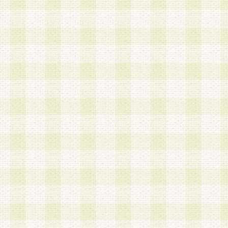
a.既に登録されている会員と同一のメールアドレ
録する場合
b.本サービスと同様のサービスを提供している企
業に従事していると思われる本人またはその家族
場合
c.その他当社が不適切と判断する場合
2.当社は、会員登録希望者を会員として承認する
した 場合、会員登録希望者による会員登録手続き
による承認後の場合であっても、会員登録の取り
の抹消を、当社が適切と判 断する方法・手段によ
とができるものとします。
3.会員登録希望者が18歳未満、成年被後見人、被
人 である場合は、親権者などの法定代理人の同意
録を行うものとします。なお、義務教育学齢に該
者については、登録時に 当社が別途定める方法に
権者による承認手続きを行うものとします。