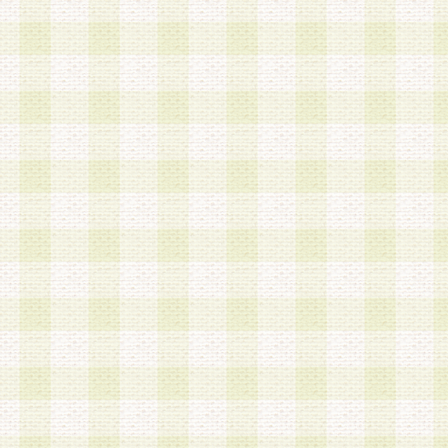
は、当該個人情報を以下の各号に定める目的に利
す。なお、これら事項以外の目的で個人情報を利
かじめ会員の同意を得たうえで利用するものとし
a.本サービスの実施または運営
b.本サービスに係る謝礼、景品、調査サンプル品
c.会員からの電話、メール等の問い合わせなどへ
d.その他これらに付随する業務
2.当社は、会員個人を識別することのできる情報
会員情報を本人の承諾なく第三者に開示すること
人を識別できる情報について第三者に開示または
社は事前に会員本人の同意を得るものとします。
3.前項の定めに拘わらず、当社は、以下の目的に
意を 得ることなく、会員個人を識別できる情報を
づき選定した委託業者に対して当社の責任におい
できるものとします。な お、当社は、当該委託業
契約を締結しこれを遵守させるとともに、本規約
の注意をもって当該情報を使用させるものとし ま