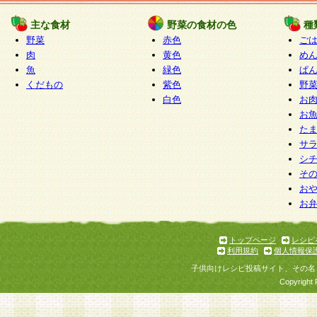
たものとみなされ、会員に対して適用されるもの
主な食材
野菜の食材の色
種
野菜
赤色
ご
5.当社がお聞きする個人情報は、すべて会員登録
肉
黄色
め
で提 供いただいたものと考えております。従って
魚
緑色
ぱ
自らの個人情報の提供を希望されない場合には、
くだもの
紫色
野
をお預かりいたしません が、提供されないことに
白色
お
商品やサービス等をご利用いただけない場合があ
お
了承ください。
た
サ
6.当社は、お客様から当社が保有している個人情
シ
そ
加・ 利用停止等を求められた場合には、ご本人様
お
て確認できた場合に限り、法令に準拠して合理的
お
いただきます。なお、開示 請求等の請求先は個人
ります。
トップページ
レシピ
利用規約
個人情報保
第2条 会員の資格
子供向けレシピ投稿サイト、その名
1.会員とは、本規約等を承諾のうえ、当社所定の
Copyright 
了し、当社が承認した者、グループとします。な
が以下に該当する場合は会員登録をすることがで