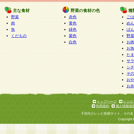
たものとみなされ、会員に対して適用されるもの
主な食材
野菜の食材の色
種
野菜
赤色
ご
5.当社がお聞きする個人情報は、すべて会員登録
肉
黄色
め
で提 供いただいたものと考えております。従って
魚
緑色
ぱ
自らの個人情報の提供を希望されない場合には、
くだもの
紫色
野
をお預かりいたしません が、提供されないことに
白色
お
商品やサービス等をご利用いただけない場合があ
お
了承ください。
た
サ
6.当社は、お客様から当社が保有している個人情
シ
そ
加・ 利用停止等を求められた場合には、ご本人様
お
て確認できた場合に限り、法令に準拠して合理的
お
いただきます。なお、開示 請求等の請求先は個人
ります。
トップページ
レシピ
利用規約
個人情報保
第2条 会員の資格
子供向けレシピ投稿サイト、その名
1.会員とは、本規約等を承諾のうえ、当社所定の
Copyright 
了し、当社が承認した者、グループとします。な
が以下に該当する場合は会員登録をすることがで