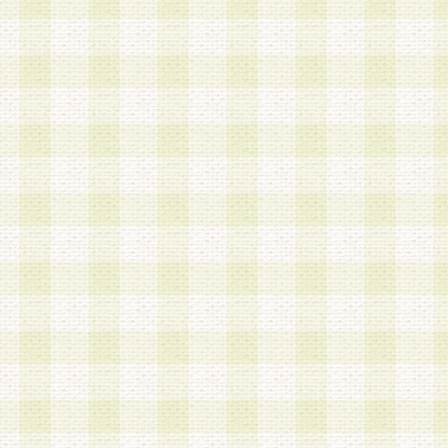
a.既に登録されている会員と同一のメールアドレ
録する場合
b.本サービスと同様のサービスを提供している企
業に従事していると思われる本人またはその家族
場合
c.その他当社が不適切と判断する場合
2.当社は、会員登録希望者を会員として承認する
した 場合、会員登録希望者による会員登録手続き
による承認後の場合であっても、会員登録の取り
の抹消を、当社が適切と判 断する方法・手段によ
とができるものとします。
3.会員登録希望者が18歳未満、成年被後見人、被
人 である場合は、親権者などの法定代理人の同意
録を行うものとします。なお、義務教育学齢に該
者については、登録時に 当社が別途定める方法に
権者による承認手続きを行うものとします。