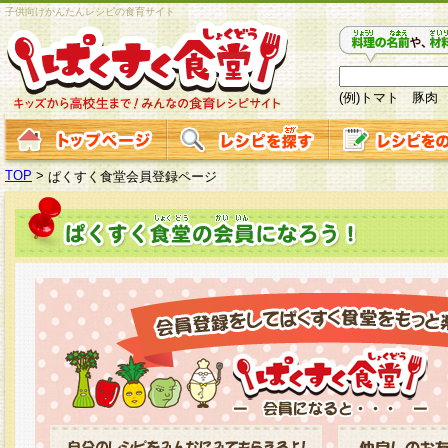
子供向けかんたんレシピの食育サイト
(例)トマト 豚肉
TOP
>
ぱくすく食堂会員登録ページ