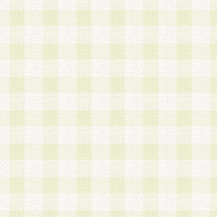
第3条 会員の登録方法
1.会員登録手続きは、会員登録希望者本人が行う
る登録は一切認められないものとします。
2.会員登録希望者は、本規約に同意の後、当社指
画 面」において、当社が指定する必要事項を入力
を行うものとします。当社は、会員登録を承認し
会員として本サービスを 受けるためのログインＩ
を付与します。
3.会員は、会員登録の際に申告する登録情報の全
いかなる虚偽の申告をも行ってはならないものと
4.会員は、複数のログインＩＤおよびパスワード
いものとします。
第4条 ログインIDおよびパスワードの管理
1.会員は、会員登録後、本サイト内にて本サービ