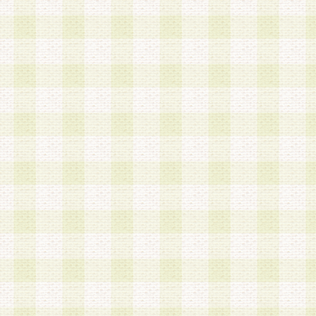
は、当該個人情報を以下の各号に定める目的に利
す。なお、これら事項以外の目的で個人情報を利
かじめ会員の同意を得たうえで利用するものとし
a.本サービスの実施または運営
b.本サービスに係る謝礼、景品、調査サンプル品
c.会員からの電話、メール等の問い合わせなどへ
d.その他これらに付随する業務
2.当社は、会員個人を識別することのできる情報
会員情報を本人の承諾なく第三者に開示すること
人を識別できる情報について第三者に開示または
社は事前に会員本人の同意を得るものとします。
3.前項の定めに拘わらず、当社は、以下の目的に
意を 得ることなく、会員個人を識別できる情報を
づき選定した委託業者に対して当社の責任におい
できるものとします。な お、当社は、当該委託業
契約を締結しこれを遵守させるとともに、本規約
の注意をもって当該情報を使用させるものとし ま