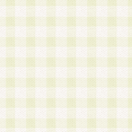
a.本サービスに係る謝礼、景品、調査サンプル品
b.会員からの電話、メール等の問い合わせなどへ
c.モバイルリサーチ、またはグループ形式による
実施もしくは運営
d.その他これらに付随する業務
4.会員は、住所、電話番号その他の登録情報につ
合は、速やかに当社所定の変更手続きを行うもの
5.当社は、必要と認めた場合、会員に対して、電
手段により登録情報の対象者が会員登録者本人で
の内容が正確であること、アンケートの回答内容
うことができるものとます。
6.会員は、会員登録後当社が定期的に行う登録情
して、当社指定の期間内に更新手続きを行うもの
該期間内に更新手続きを行わない場合、その時点
発行したポイントは失効されるものとします。