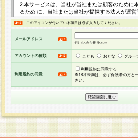
2.本サービスは、当社が当社または顧客のために
るため に、当社または当社が提携する法人が運営
ト（以下「本サイト」といいます。）上に本サー
このアイコンが付いている項目は必ず入力してください。
ージを設け、会員がアンケー ト調査に回答する等
し、その結果を当社が集計・分析その他の利用を
メールアドレス
るものです。なお、本サービスは、それぞれの目的
例）abcdefg@hijk.com
員に対して本サービスの依頼を行うこともあり、
た全ての会員に対して本サービスの依頼をすると
アカウントの種類
こども
おとな
グルー
りま す。
利用規約に同意する
利用規約の同意
※18才未満は、必ず保護者の方と
3.当社は、会員の事前の承諾を得ることなく、当
さい。
方 法・手段にて、本規約を任意に制定、変更また
きるものとします。改定後の本規約等は、本規約
に掲示したときに、その 他の諸規定については、
案内を配信または本サイトに掲示したときのいず
てその効力を生じるものとします。
4.本規約は、会員登録希望者による会員登録手続
の当社による会員登録の承認が完了した時点で会