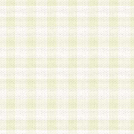
加する際には、前条に基づき当社から付与されたロ
スワードを使用するものとします。
2.登録の際に当社が付与したログインIDおよびパ
の使用に関しては、全て会員本人がその責任を負
3.会員は、当社から付与されたログインIDおよび
貸与、名義変更、売買その他形態を問わず第三者
ならないものとします。
4.当社は、会員によるログインIDおよびパスワー
盗用など第三者の利用に伴う損害の発生について
き事由の有無、その他原因の如何を問わず、一切
のとします。
第5条 会員の登録情報
1.当社は、会員の登録情報に含まれる氏名・住所
アドレス等会員個人を識別できる情報を当社が別
シーポリシー
」に基づき適切に取り扱うものとし