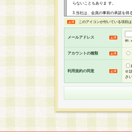
らないこともありま す。
3.当社は、会員の事前の承諾を得
規約を任意に制定、変更または修
このアイコンが付いている項目は
は、本規約においては本サイトに
して告知の案内を配信または本サ
力を生じるものとします。
メールアドレス
例）ab
4.本規約は、会員登録希望者に
の承認が完了した時点で会員によ
アカウントの種類
るものとします。
5.当社がお聞きする個人情報は、
のと考えております。従って、会
利用規約の同意
※
合には、当社はその個人情報をお
さ
社の取扱商品やサービス等をご利
い。
6.当社は、お客様から当社が保有
められた場合には、ご本人様であ
て合理的な範囲で対応させていた
せ先となります。
第2条 会員の資格
1.会員とは、本規約等を承諾の
者、グループとします。なお、会