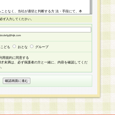
ることなく、当社が適切と判断する方 法・手段にて、本
正することができるものとします。改定後の本規約等
必ず入力してください。
掲示したときに、その 他の諸規定については、会員に対
イトに掲示したときのいずれか早い時期をもってその効
cdefg@hijk.com
よる会員登録手続きが完了し、その後の当社による会員登録
る同意があったものとみなされ、会員に対して適用され
こども
おとな
グループ
すべて会員登録希望者の自由な意思で提 供いただいたも
利用規約に同意する
員登録希望者が自らの個人情報の提供を希望されない場
18才未満は、必ず保護者の方と一緒に、内容を確認してくだ
預かりいたしません が、提供されないことによって、当
い。
用いただけない場合がありますことを予めご了承くださ
している個人情報の開示・訂正・追加・ 利用停止等を求
ることが当社にて確認できた場合に限り、法令に準拠し
だきます。なお、開示 請求等の請求先は個人情報お問合
うえ、当社所定の登録手続きを全て完了し、当社が承認した
員登録希望者が以下に該当する場合は会員登録をするこ