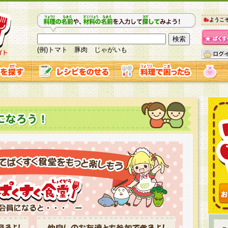
ようこ
(例)トマト 豚肉 じゃがいも