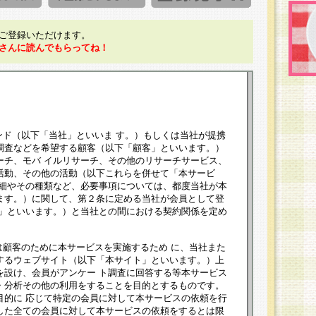
ご登録いただけます。
さんに読んでもらってね！
ンド（以下「当社」といいま す。）もしくは当社が提携
調査などを希望する顧客（以下「顧客」といいます。）
ーチ、モバ イルリサーチ、その他のリサーチサービス、
活動、その他の活動（以下これらを併せて「本サービ
詳細やその種類など、必要事項については、都度当社が本
ます。）に関して、第２条に定める当社が会員として登
員」といいます。）と当社との間における契約関係を定め
は顧客のために本サービスを実施するため に、当社また
するウェブサイト（以下「本サイト」といいます。）上
を設け、会員がアンケー ト調査に回答する等本サービス
・分析その他の利用をすることを目的とするものです。
目的に 応じて特定の会員に対して本サービスの依頼を行
した全ての会員に対して本サービスの依頼をするとは限