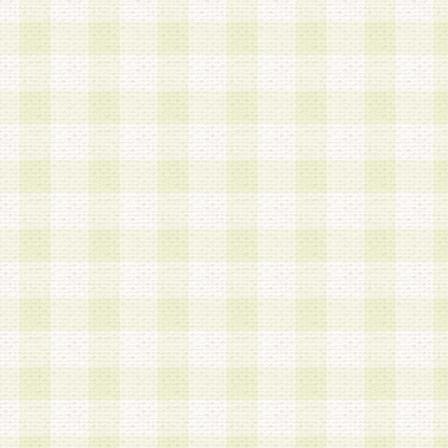
は、当該個人情報を以下の各号に定める目的に利
す。なお、これら事項以外の目的で個人情報を利
かじめ会員の同意を得たうえで利用するものとし
a.本サービスの実施または運営
b.本サービスに係る謝礼、景品、調査サンプル品
c.会員からの電話、メール等の問い合わせなどへ
d.その他これらに付随する業務
2.当社は、会員個人を識別することのできる情報
会員情報を本人の承諾なく第三者に開示すること
人を識別できる情報について第三者に開示または
社は事前に会員本人の同意を得るものとします。
3.前項の定めに拘わらず、当社は、以下の目的に
意を 得ることなく、会員個人を識別できる情報を
づき選定した委託業者に対して当社の責任におい
できるものとします。な お、当社は、当該委託業
契約を締結しこれを遵守させるとともに、本規約
の注意をもって当該情報を使用させるものとし ま