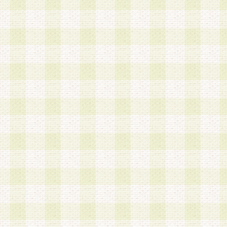
加する際には、前条に基づき当社から付与されたロ
スワードを使用するものとします。
2.登録の際に当社が付与したログインIDおよびパ
の使用に関しては、全て会員本人がその責任を負
3.会員は、当社から付与されたログインIDおよび
貸与、名義変更、売買その他形態を問わず第三者
ならないものとします。
4.当社は、会員によるログインIDおよびパスワー
盗用など第三者の利用に伴う損害の発生について
き事由の有無、その他原因の如何を問わず、一切
のとします。
第5条 会員の登録情報
1.当社は、会員の登録情報に含まれる氏名・住所
アドレス等会員個人を識別できる情報を当社が別
シーポリシー
」に基づき適切に取り扱うものとし