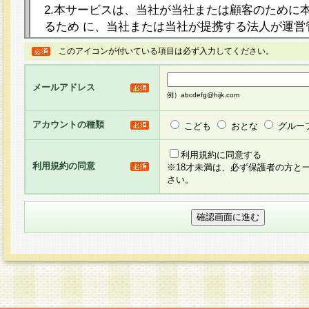
2.本サービスは、当社が当社または顧客のために
るため に、当社または当社が提携する法人が運営
ト（以下「本サイト」といいます。）上に本サー
このアイコンが付いている項目は必ず入力してください。
ージを設け、会員がアンケー ト調査に回答する等
し、その結果を当社が集計・分析その他の利用を
メールアドレス
るものです。なお、本サービスは、それぞれの目的
例）abcdefg@hijk.com
員に対して本サービスの依頼を行うこともあり、
た全ての会員に対して本サービスの依頼をすると
アカウントの種類
こども
おとな
グルー
りま す。
利用規約に同意する
利用規約の同意
※18才未満は、必ず保護者の方と
3.当社は、会員の事前の承諾を得ることなく、当
さい。
方 法・手段にて、本規約を任意に制定、変更また
きるものとします。改定後の本規約等は、本規約
に掲示したときに、その 他の諸規定については、
案内を配信または本サイトに掲示したときのいず
てその効力を生じるものとします。
4.本規約は、会員登録希望者による会員登録手続
の当社による会員登録の承認が完了した時点で会