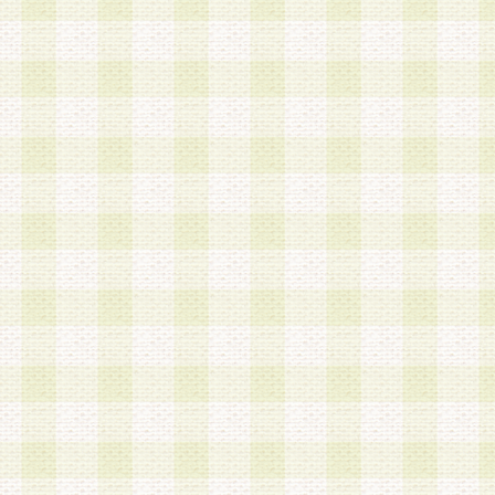
a.既に登録されている会員と同一のメールアドレ
録する場合
b.本サービスと同様のサービスを提供している企
業に従事していると思われる本人またはその家族
場合
c.その他当社が不適切と判断する場合
2.当社は、会員登録希望者を会員として承認する
した 場合、会員登録希望者による会員登録手続き
による承認後の場合であっても、会員登録の取り
の抹消を、当社が適切と判 断する方法・手段によ
とができるものとします。
3.会員登録希望者が18歳未満、成年被後見人、被
人 である場合は、親権者などの法定代理人の同意
録を行うものとします。なお、義務教育学齢に該
者については、登録時に 当社が別途定める方法に
権者による承認手続きを行うものとします。