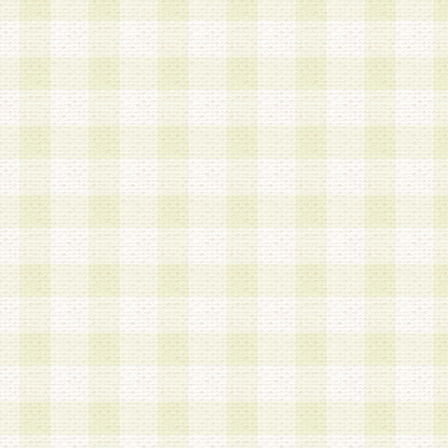
a.本サービスに係る謝礼、景品、調査サンプル品
b.会員からの電話、メール等の問い合わせなどへ
c.モバイルリサーチ、またはグループ形式による
実施もしくは運営
d.その他これらに付随する業務
4.会員は、住所、電話番号その他の登録情報につ
合は、速やかに当社所定の変更手続きを行うもの
5.当社は、必要と認めた場合、会員に対して、電
手段により登録情報の対象者が会員登録者本人で
の内容が正確であること、アンケートの回答内容
うことができるものとます。
6.会員は、会員登録後当社が定期的に行う登録情
して、当社指定の期間内に更新手続きを行うもの
該期間内に更新手続きを行わない場合、その時点
発行したポイントは失効されるものとします。