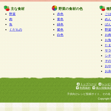
たものとみなされ、会員に対して適用されるもの
主な食材
野菜の食材の色
種
野菜
赤色
ご
5.当社がお聞きする個人情報は、すべて会員登録
肉
黄色
め
で提 供いただいたものと考えております。従って
魚
緑色
ぱ
自らの個人情報の提供を希望されない場合には、
くだもの
紫色
野
をお預かりいたしません が、提供されないことに
白色
お
商品やサービス等をご利用いただけない場合があ
お
了承ください。
た
サ
6.当社は、お客様から当社が保有している個人情
シ
そ
加・ 利用停止等を求められた場合には、ご本人様
お
て確認できた場合に限り、法令に準拠して合理的
お
いただきます。なお、開示 請求等の請求先は個人
ります。
トップページ
レシピ
利用規約
個人情報保
第2条 会員の資格
子供向けレシピ投稿サイト、その名
1.会員とは、本規約等を承諾のうえ、当社所定の
Copyright 
了し、当社が承認した者、グループとします。な
が以下に該当する場合は会員登録をすることがで