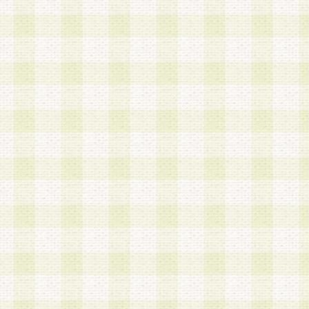
第3条 会員の登録方法
1.会員登録手続きは、会員登録希望者本人が行う
る登録は一切認められないものとします。
2.会員登録希望者は、本規約に同意の後、当社指
画 面」において、当社が指定する必要事項を入力
を行うものとします。当社は、会員登録を承認し
会員として本サービスを 受けるためのログインＩ
を付与します。
3.会員は、会員登録の際に申告する登録情報の全
いかなる虚偽の申告をも行ってはならないものと
4.会員は、複数のログインＩＤおよびパスワード
いものとします。
第4条 ログインIDおよびパスワードの管理
1.会員は、会員登録後、本サイト内にて本サービ