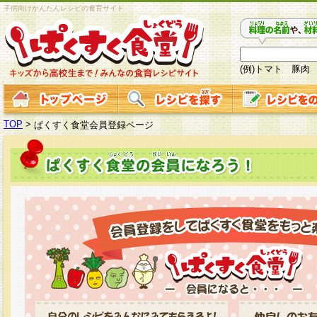
子供向けかんたんレシピの食育サイト
(例)トマト 豚肉
TOP
>
ぱくすく食堂会員登録ページ