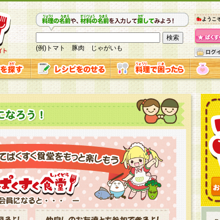
ようこ
(例)トマト 豚肉 じゃがいも