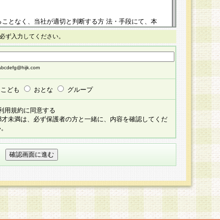
ることなく、当社が適切と判断する方 法・手段にて、本
正することができるものとします。改定後の本規約等
必ず入力してください。
掲示したときに、その 他の諸規定については、会員に対
イトに掲示したときのいずれか早い時期をもってその効
cdefg@hijk.com
よる会員登録手続きが完了し、その後の当社による会員登録
る同意があったものとみなされ、会員に対して適用され
こども
おとな
グループ
すべて会員登録希望者の自由な意思で提 供いただいたも
利用規約に同意する
員登録希望者が自らの個人情報の提供を希望されない場
18才未満は、必ず保護者の方と一緒に、内容を確認してくだ
預かりいたしません が、提供されないことによって、当
い。
用いただけない場合がありますことを予めご了承くださ
している個人情報の開示・訂正・追加・ 利用停止等を求
ることが当社にて確認できた場合に限り、法令に準拠し
だきます。なお、開示 請求等の請求先は個人情報お問合
うえ、当社所定の登録手続きを全て完了し、当社が承認した
員登録希望者が以下に該当する場合は会員登録をするこ