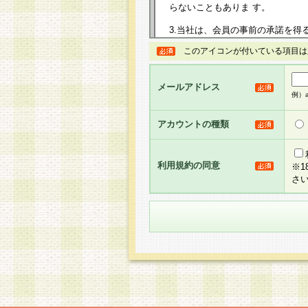
らないこともありま す。
3.当社は、会員の事前の承諾を得
規約を任意に制定、変更または修
このアイコンが付いている項目は
は、本規約においては本サイトに
して告知の案内を配信または本サ
力を生じるものとします。
メールアドレス
例）ab
4.本規約は、会員登録希望者に
の承認が完了した時点で会員によ
アカウントの種類
るものとします。
5.当社がお聞きする個人情報は、
のと考えております。従って、会
利用規約の同意
※
合には、当社はその個人情報をお
さ
社の取扱商品やサービス等をご利
い。
6.当社は、お客様から当社が保有
められた場合には、ご本人様であ
て合理的な範囲で対応させていた
せ先となります。
第2条 会員の資格
1.会員とは、本規約等を承諾の
者、グループとします。なお、会