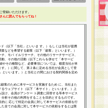
ご登録いただけます。
さんに読んでもらってね！
ンド（以下「当社」といいま す。）もしくは当社が提携
調査などを希望する顧客（以下「顧客」といいます。）
ーチ、モバ イルリサーチ、その他のリサーチサービス、
活動、その他の活動（以下これらを併せて「本サービ
詳細やその種類など、必要事項については、都度当社が本
ます。）に関して、第２条に定める当社が会員として登
員」といいます。）と当社との間における契約関係を定め
は顧客のために本サービスを実施するため に、当社また
するウェブサイト（以下「本サイト」といいます。）上
を設け、会員がアンケー ト調査に回答する等本サービス
・分析その他の利用をすることを目的とするものです。
目的に 応じて特定の会員に対して本サービスの依頼を行
した全ての会員に対して本サービスの依頼をするとは限