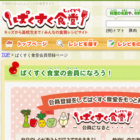
子供向けかんたんレシピの食育サイト
(例)トマト 豚肉
TOP
>
ぱくすく食堂会員登録ページ