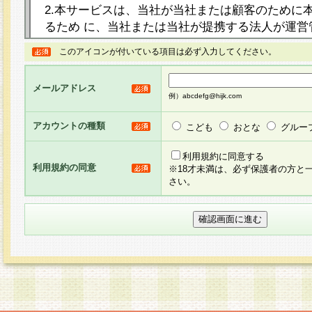
2.本サービスは、当社が当社または顧客のために
るため に、当社または当社が提携する法人が運営
ト（以下「本サイト」といいます。）上に本サー
このアイコンが付いている項目は必ず入力してください。
ージを設け、会員がアンケー ト調査に回答する等
し、その結果を当社が集計・分析その他の利用を
メールアドレス
るものです。なお、本サービスは、それぞれの目的
例）abcdefg@hijk.com
員に対して本サービスの依頼を行うこともあり、
た全ての会員に対して本サービスの依頼をすると
アカウントの種類
こども
おとな
グルー
りま す。
利用規約に同意する
利用規約の同意
※18才未満は、必ず保護者の方と
3.当社は、会員の事前の承諾を得ることなく、当
さい。
方 法・手段にて、本規約を任意に制定、変更また
きるものとします。改定後の本規約等は、本規約
に掲示したときに、その 他の諸規定については、
案内を配信または本サイトに掲示したときのいず
てその効力を生じるものとします。
4.本規約は、会員登録希望者による会員登録手続
の当社による会員登録の承認が完了した時点で会