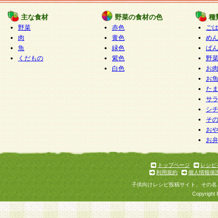
たものとみなされ、会員に対して適用されるもの
主な食材
野菜の食材の色
種
野菜
赤色
ご
5.当社がお聞きする個人情報は、すべて会員登録
肉
黄色
め
で提 供いただいたものと考えております。従って
魚
緑色
ぱ
自らの個人情報の提供を希望されない場合には、
くだもの
紫色
野
をお預かりいたしません が、提供されないことに
白色
お
商品やサービス等をご利用いただけない場合があ
お
了承ください。
た
サ
6.当社は、お客様から当社が保有している個人情
シ
そ
加・ 利用停止等を求められた場合には、ご本人様
お
て確認できた場合に限り、法令に準拠して合理的
お
いただきます。なお、開示 請求等の請求先は個人
ります。
トップページ
レシピ
利用規約
個人情報保
第2条 会員の資格
子供向けレシピ投稿サイト、その名
1.会員とは、本規約等を承諾のうえ、当社所定の
Copyright 
了し、当社が承認した者、グループとします。な
が以下に該当する場合は会員登録をすることがで