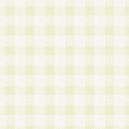
は、当該個人情報を以下の各号に定める目的に利
す。なお、これら事項以外の目的で個人情報を利
かじめ会員の同意を得たうえで利用するものとし
a.本サービスの実施または運営
b.本サービスに係る謝礼、景品、調査サンプル品
c.会員からの電話、メール等の問い合わせなどへ
d.その他これらに付随する業務
2.当社は、会員個人を識別することのできる情報
会員情報を本人の承諾なく第三者に開示すること
人を識別できる情報について第三者に開示または
社は事前に会員本人の同意を得るものとします。
3.前項の定めに拘わらず、当社は、以下の目的に
意を 得ることなく、会員個人を識別できる情報を
づき選定した委託業者に対して当社の責任におい
できるものとします。な お、当社は、当該委託業
契約を締結しこれを遵守させるとともに、本規約
の注意をもって当該情報を使用させるものとし ま