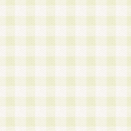
a.既に登録されている会員と同一のメールアドレ
録する場合
b.本サービスと同様のサービスを提供している企
業に従事していると思われる本人またはその家族
場合
c.その他当社が不適切と判断する場合
2.当社は、会員登録希望者を会員として承認する
した 場合、会員登録希望者による会員登録手続き
による承認後の場合であっても、会員登録の取り
の抹消を、当社が適切と判 断する方法・手段によ
とができるものとします。
3.会員登録希望者が18歳未満、成年被後見人、被
人 である場合は、親権者などの法定代理人の同意
録を行うものとします。なお、義務教育学齢に該
者については、登録時に 当社が別途定める方法に
権者による承認手続きを行うものとします。