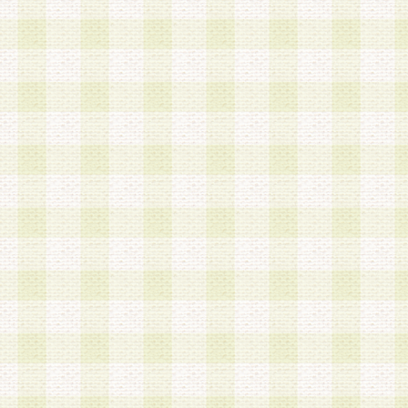
第3条 会員の登録方法
1.会員登録手続きは、会員登録希望者本人が行う
る登録は一切認められないものとします。
2.会員登録希望者は、本規約に同意の後、当社指
画 面」において、当社が指定する必要事項を入力
を行うものとします。当社は、会員登録を承認し
会員として本サービスを 受けるためのログインＩ
を付与します。
3.会員は、会員登録の際に申告する登録情報の全
いかなる虚偽の申告をも行ってはならないものと
4.会員は、複数のログインＩＤおよびパスワード
いものとします。
第4条 ログインIDおよびパスワードの管理
1.会員は、会員登録後、本サイト内にて本サービ