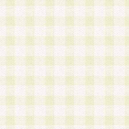
a.本サービスに係る謝礼、景品、調査サンプル品
b.会員からの電話、メール等の問い合わせなどへ
c.モバイルリサーチ、またはグループ形式による
実施もしくは運営
d.その他これらに付随する業務
4.会員は、住所、電話番号その他の登録情報につ
合は、速やかに当社所定の変更手続きを行うもの
5.当社は、必要と認めた場合、会員に対して、電
手段により登録情報の対象者が会員登録者本人で
の内容が正確であること、アンケートの回答内容
うことができるものとます。
6.会員は、会員登録後当社が定期的に行う登録情
して、当社指定の期間内に更新手続きを行うもの
該期間内に更新手続きを行わない場合、その時点
発行したポイントは失効されるものとします。