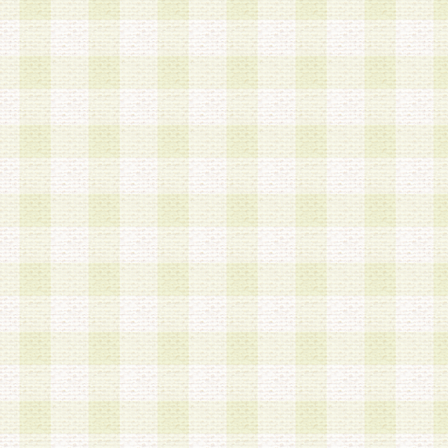
加する際には、前条に基づき当社から付与されたロ
スワードを使用するものとします。
2.登録の際に当社が付与したログインIDおよびパ
の使用に関しては、全て会員本人がその責任を負
3.会員は、当社から付与されたログインIDおよび
貸与、名義変更、売買その他形態を問わず第三者
ならないものとします。
4.当社は、会員によるログインIDおよびパスワー
盗用など第三者の利用に伴う損害の発生について
き事由の有無、その他原因の如何を問わず、一切
のとします。
第5条 会員の登録情報
1.当社は、会員の登録情報に含まれる氏名・住所
アドレス等会員個人を識別できる情報を当社が別
シーポリシー
」に基づき適切に取り扱うものとし