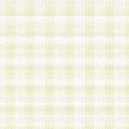
は、当該個人情報を以下の各号に定める目的に利
す。なお、これら事項以外の目的で個人情報を利
かじめ会員の同意を得たうえで利用するものとし
a.本サービスの実施または運営
b.本サービスに係る謝礼、景品、調査サンプル品
c.会員からの電話、メール等の問い合わせなどへ
d.その他これらに付随する業務
2.当社は、会員個人を識別することのできる情報
会員情報を本人の承諾なく第三者に開示すること
人を識別できる情報について第三者に開示または
社は事前に会員本人の同意を得るものとします。
3.前項の定めに拘わらず、当社は、以下の目的に
意を 得ることなく、会員個人を識別できる情報を
づき選定した委託業者に対して当社の責任におい
できるものとします。な お、当社は、当該委託業
契約を締結しこれを遵守させるとともに、本規約
の注意をもって当該情報を使用させるものとし ま