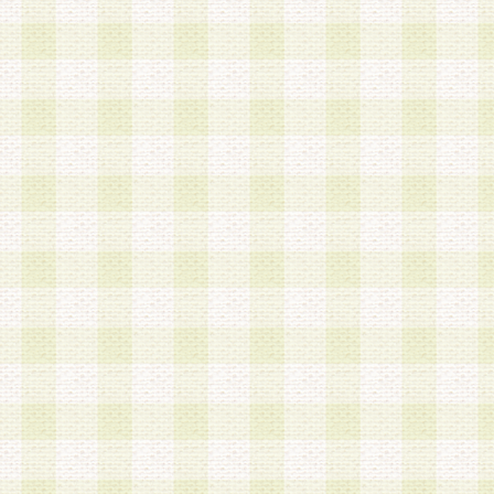
第3条 会員の登録方法
1.会員登録手続きは、会員登録希望者本人が行う
る登録は一切認められないものとします。
2.会員登録希望者は、本規約に同意の後、当社指
画 面」において、当社が指定する必要事項を入力
を行うものとします。当社は、会員登録を承認し
会員として本サービスを 受けるためのログインＩ
を付与します。
3.会員は、会員登録の際に申告する登録情報の全
いかなる虚偽の申告をも行ってはならないものと
4.会員は、複数のログインＩＤおよびパスワード
いものとします。
第4条 ログインIDおよびパスワードの管理
1.会員は、会員登録後、本サイト内にて本サービ