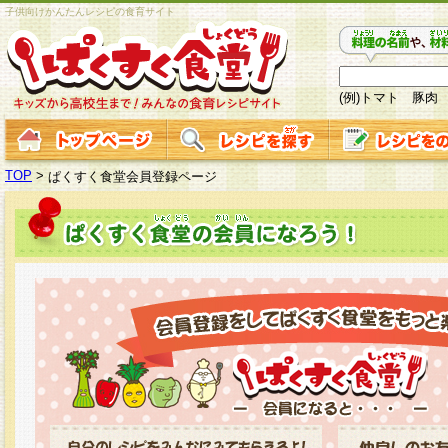
子供向けかんたんレシピの食育サイト
(例)トマト 豚肉
TOP
>
ぱくすく食堂会員登録ページ