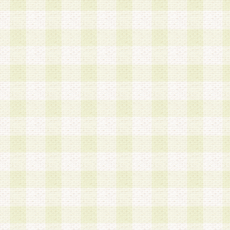
a.本サービスに係る謝礼、景品、調査サンプル品
b.会員からの電話、メール等の問い合わせなどへ
c.モバイルリサーチ、またはグループ形式による
実施もしくは運営
d.その他これらに付随する業務
4.会員は、住所、電話番号その他の登録情報につ
合は、速やかに当社所定の変更手続きを行うもの
5.当社は、必要と認めた場合、会員に対して、電
手段により登録情報の対象者が会員登録者本人で
の内容が正確であること、アンケートの回答内容
うことができるものとます。
6.会員は、会員登録後当社が定期的に行う登録情
して、当社指定の期間内に更新手続きを行うもの
該期間内に更新手続きを行わない場合、その時点
発行したポイントは失効されるものとします。