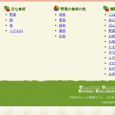
たものとみなされ、会員に対して適用されるもの
主な食材
野菜の食材の色
種
野菜
赤色
ご
5.当社がお聞きする個人情報は、すべて会員登録
肉
黄色
め
で提 供いただいたものと考えております。従って
魚
緑色
ぱ
自らの個人情報の提供を希望されない場合には、
くだもの
紫色
野
をお預かりいたしません が、提供されないことに
白色
お
商品やサービス等をご利用いただけない場合があ
お
了承ください。
た
サ
6.当社は、お客様から当社が保有している個人情
シ
そ
加・ 利用停止等を求められた場合には、ご本人様
お
て確認できた場合に限り、法令に準拠して合理的
お
いただきます。なお、開示 請求等の請求先は個人
ります。
トップページ
レシピ
利用規約
個人情報保
第2条 会員の資格
子供向けレシピ投稿サイト、その名
1.会員とは、本規約等を承諾のうえ、当社所定の
Copyright 
了し、当社が承認した者、グループとします。な
が以下に該当する場合は会員登録をすることがで