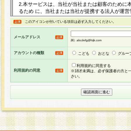
2.本サービスは、当社が当社または顧客のために
るため に、当社または当社が提携する法人が運営
ト（以下「本サイト」といいます。）上に本サー
このアイコンが付いている項目は必ず入力してください。
ージを設け、会員がアンケー ト調査に回答する等
し、その結果を当社が集計・分析その他の利用を
メールアドレス
るものです。なお、本サービスは、それぞれの目的
例）abcdefg@hijk.com
員に対して本サービスの依頼を行うこともあり、
た全ての会員に対して本サービスの依頼をすると
アカウントの種類
こども
おとな
グルー
りま す。
利用規約に同意する
利用規約の同意
※18才未満は、必ず保護者の方と
3.当社は、会員の事前の承諾を得ることなく、当
さい。
方 法・手段にて、本規約を任意に制定、変更また
きるものとします。改定後の本規約等は、本規約
に掲示したときに、その 他の諸規定については、
案内を配信または本サイトに掲示したときのいず
てその効力を生じるものとします。
4.本規約は、会員登録希望者による会員登録手続
の当社による会員登録の承認が完了した時点で会