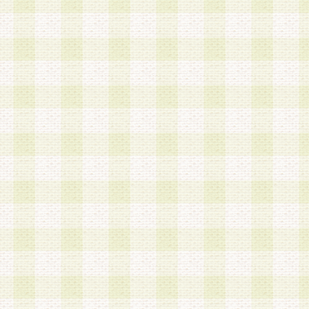
a.既に登録されている会員と同一のメールアドレ
録する場合
b.本サービスと同様のサービスを提供している企
業に従事していると思われる本人またはその家族
場合
c.その他当社が不適切と判断する場合
2.当社は、会員登録希望者を会員として承認する
した 場合、会員登録希望者による会員登録手続き
による承認後の場合であっても、会員登録の取り
の抹消を、当社が適切と判 断する方法・手段によ
とができるものとします。
3.会員登録希望者が18歳未満、成年被後見人、被
人 である場合は、親権者などの法定代理人の同意
録を行うものとします。なお、義務教育学齢に該
者については、登録時に 当社が別途定める方法に
権者による承認手続きを行うものとします。