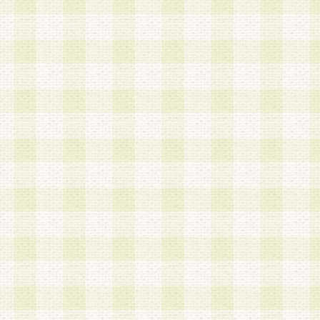
加する際には、前条に基づき当社から付与されたロ
スワードを使用するものとします。
2.登録の際に当社が付与したログインIDおよびパ
の使用に関しては、全て会員本人がその責任を負
3.会員は、当社から付与されたログインIDおよび
貸与、名義変更、売買その他形態を問わず第三者
ならないものとします。
4.当社は、会員によるログインIDおよびパスワー
盗用など第三者の利用に伴う損害の発生について
き事由の有無、その他原因の如何を問わず、一切
のとします。
第5条 会員の登録情報
1.当社は、会員の登録情報に含まれる氏名・住所
アドレス等会員個人を識別できる情報を当社が別
シーポリシー
」に基づき適切に取り扱うものとし