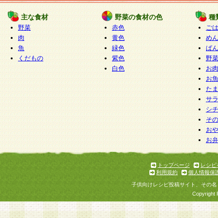
たものとみなされ、会員に対して適用されるもの
主な食材
野菜の食材の色
種
野菜
赤色
ご
5.当社がお聞きする個人情報は、すべて会員登録
肉
黄色
め
で提 供いただいたものと考えております。従って
魚
緑色
ぱ
自らの個人情報の提供を希望されない場合には、
くだもの
紫色
野
をお預かりいたしません が、提供されないことに
白色
お
商品やサービス等をご利用いただけない場合があ
お
了承ください。
た
サ
6.当社は、お客様から当社が保有している個人情
シ
そ
加・ 利用停止等を求められた場合には、ご本人様
お
て確認できた場合に限り、法令に準拠して合理的
お
いただきます。なお、開示 請求等の請求先は個人
ります。
トップページ
レシピ
利用規約
個人情報保
第2条 会員の資格
子供向けレシピ投稿サイト、その名
1.会員とは、本規約等を承諾のうえ、当社所定の
Copyright 
了し、当社が承認した者、グループとします。な
が以下に該当する場合は会員登録をすることがで