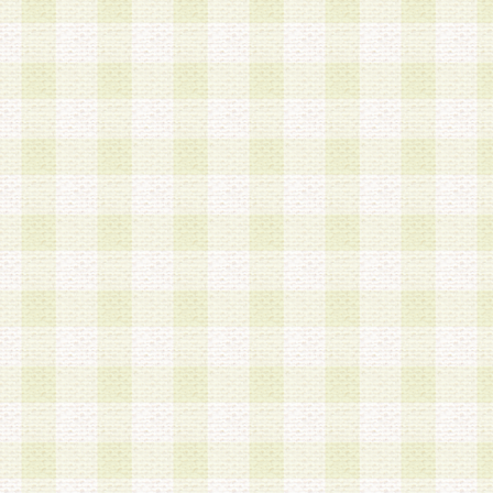
a.本サービスに係る謝礼、景品、調査サンプル品
b.会員からの電話、メール等の問い合わせなどへ
c.モバイルリサーチ、またはグループ形式による
実施もしくは運営
d.その他これらに付随する業務
4.会員は、住所、電話番号その他の登録情報につ
合は、速やかに当社所定の変更手続きを行うもの
5.当社は、必要と認めた場合、会員に対して、電
手段により登録情報の対象者が会員登録者本人で
の内容が正確であること、アンケートの回答内容
うことができるものとます。
6.会員は、会員登録後当社が定期的に行う登録情
して、当社指定の期間内に更新手続きを行うもの
該期間内に更新手続きを行わない場合、その時点
発行したポイントは失効されるものとします。