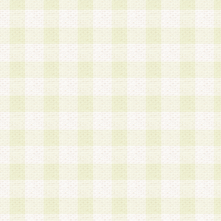
加する際には、前条に基づき当社から付与されたロ
スワードを使用するものとします。
2.登録の際に当社が付与したログインIDおよびパ
の使用に関しては、全て会員本人がその責任を負
3.会員は、当社から付与されたログインIDおよび
貸与、名義変更、売買その他形態を問わず第三者
ならないものとします。
4.当社は、会員によるログインIDおよびパスワー
盗用など第三者の利用に伴う損害の発生について
き事由の有無、その他原因の如何を問わず、一切
のとします。
第5条 会員の登録情報
1.当社は、会員の登録情報に含まれる氏名・住所
アドレス等会員個人を識別できる情報を当社が別
シーポリシー
」に基づき適切に取り扱うものとし