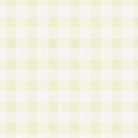
a.既に登録されている会員と同一のメールアドレ
録する場合
b.本サービスと同様のサービスを提供している企
業に従事していると思われる本人またはその家族
場合
c.その他当社が不適切と判断する場合
2.当社は、会員登録希望者を会員として承認する
した 場合、会員登録希望者による会員登録手続き
による承認後の場合であっても、会員登録の取り
の抹消を、当社が適切と判 断する方法・手段によ
とができるものとします。
3.会員登録希望者が18歳未満、成年被後見人、被
人 である場合は、親権者などの法定代理人の同意
録を行うものとします。なお、義務教育学齢に該
者については、登録時に 当社が別途定める方法に
権者による承認手続きを行うものとします。