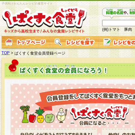
子供向けかんたんレシピの食育サイト
(例)トマト 豚肉
TOP
>
ぱくすく食堂会員登録ページ