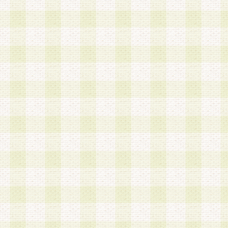
第3条 会員の登録方法
1.会員登録手続きは、会員登録希望者本人が行う
る登録は一切認められないものとします。
2.会員登録希望者は、本規約に同意の後、当社指
画 面」において、当社が指定する必要事項を入力
を行うものとします。当社は、会員登録を承認し
会員として本サービスを 受けるためのログインＩ
を付与します。
3.会員は、会員登録の際に申告する登録情報の全
いかなる虚偽の申告をも行ってはならないものと
4.会員は、複数のログインＩＤおよびパスワード
いものとします。
第4条 ログインIDおよびパスワードの管理
1.会員は、会員登録後、本サイト内にて本サービ