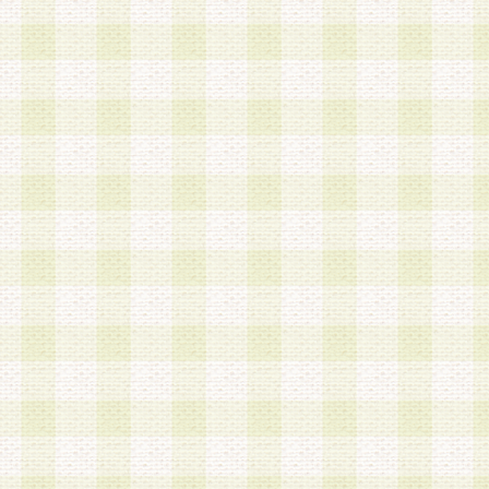
は、当該個人情報を以下の各号に定める目的に利
す。なお、これら事項以外の目的で個人情報を利
かじめ会員の同意を得たうえで利用するものとし
a.本サービスの実施または運営
b.本サービスに係る謝礼、景品、調査サンプル品
c.会員からの電話、メール等の問い合わせなどへ
d.その他これらに付随する業務
2.当社は、会員個人を識別することのできる情報
会員情報を本人の承諾なく第三者に開示すること
人を識別できる情報について第三者に開示または
社は事前に会員本人の同意を得るものとします。
3.前項の定めに拘わらず、当社は、以下の目的に
意を 得ることなく、会員個人を識別できる情報を
づき選定した委託業者に対して当社の責任におい
できるものとします。な お、当社は、当該委託業
契約を締結しこれを遵守させるとともに、本規約
の注意をもって当該情報を使用させるものとし ま