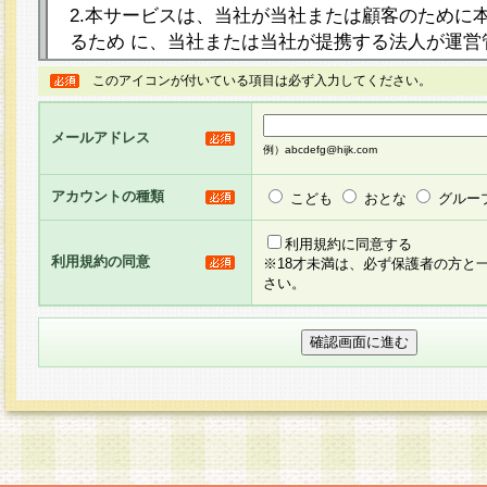
2.本サービスは、当社が当社または顧客のために
るため に、当社または当社が提携する法人が運営
ト（以下「本サイト」といいます。）上に本サー
このアイコンが付いている項目は必ず入力してください。
ージを設け、会員がアンケー ト調査に回答する等
し、その結果を当社が集計・分析その他の利用を
メールアドレス
るものです。なお、本サービスは、それぞれの目的
例）abcdefg@hijk.com
員に対して本サービスの依頼を行うこともあり、
た全ての会員に対して本サービスの依頼をすると
アカウントの種類
こども
おとな
グルー
りま す。
利用規約に同意する
利用規約の同意
※18才未満は、必ず保護者の方と
3.当社は、会員の事前の承諾を得ることなく、当
さい。
方 法・手段にて、本規約を任意に制定、変更また
きるものとします。改定後の本規約等は、本規約
に掲示したときに、その 他の諸規定については、
案内を配信または本サイトに掲示したときのいず
てその効力を生じるものとします。
4.本規約は、会員登録希望者による会員登録手続
の当社による会員登録の承認が完了した時点で会