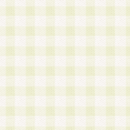
は、当該個人情報を以下の各号に定める目的に利
す。なお、これら事項以外の目的で個人情報を利
かじめ会員の同意を得たうえで利用するものとし
a.本サービスの実施または運営
b.本サービスに係る謝礼、景品、調査サンプル品
c.会員からの電話、メール等の問い合わせなどへ
d.その他これらに付随する業務
2.当社は、会員個人を識別することのできる情報
会員情報を本人の承諾なく第三者に開示すること
人を識別できる情報について第三者に開示または
社は事前に会員本人の同意を得るものとします。
3.前項の定めに拘わらず、当社は、以下の目的に
意を 得ることなく、会員個人を識別できる情報を
づき選定した委託業者に対して当社の責任におい
できるものとします。な お、当社は、当該委託業
契約を締結しこれを遵守させるとともに、本規約
の注意をもって当該情報を使用させるものとし ま