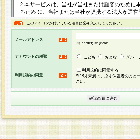
2.本サービスは、当社が当社または顧客のために
るため に、当社または当社が提携する法人が運営
ト（以下「本サイト」といいます。）上に本サー
このアイコンが付いている項目は必ず入力してください。
ージを設け、会員がアンケー ト調査に回答する等
し、その結果を当社が集計・分析その他の利用を
メールアドレス
るものです。なお、本サービスは、それぞれの目的
例）abcdefg@hijk.com
員に対して本サービスの依頼を行うこともあり、
た全ての会員に対して本サービスの依頼をすると
アカウントの種類
こども
おとな
グルー
りま す。
利用規約に同意する
利用規約の同意
※18才未満は、必ず保護者の方と
3.当社は、会員の事前の承諾を得ることなく、当
さい。
方 法・手段にて、本規約を任意に制定、変更また
きるものとします。改定後の本規約等は、本規約
に掲示したときに、その 他の諸規定については、
案内を配信または本サイトに掲示したときのいず
てその効力を生じるものとします。
4.本規約は、会員登録希望者による会員登録手続
の当社による会員登録の承認が完了した時点で会