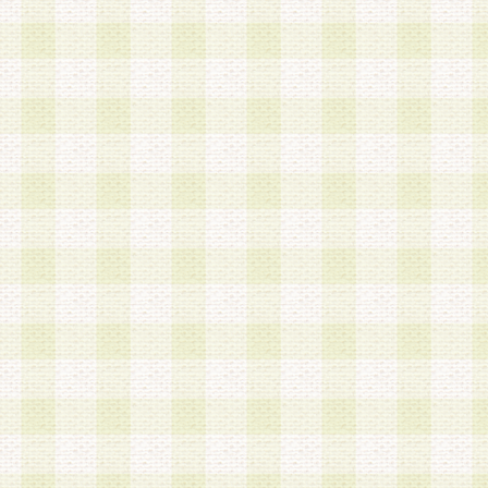
第3条 会員の登録方法
1.会員登録手続きは、会員登録希望者本人が行う
る登録は一切認められないものとします。
2.会員登録希望者は、本規約に同意の後、当社指
画 面」において、当社が指定する必要事項を入力
を行うものとします。当社は、会員登録を承認し
会員として本サービスを 受けるためのログインＩ
を付与します。
3.会員は、会員登録の際に申告する登録情報の全
いかなる虚偽の申告をも行ってはならないものと
4.会員は、複数のログインＩＤおよびパスワード
いものとします。
第4条 ログインIDおよびパスワードの管理
1.会員は、会員登録後、本サイト内にて本サービ