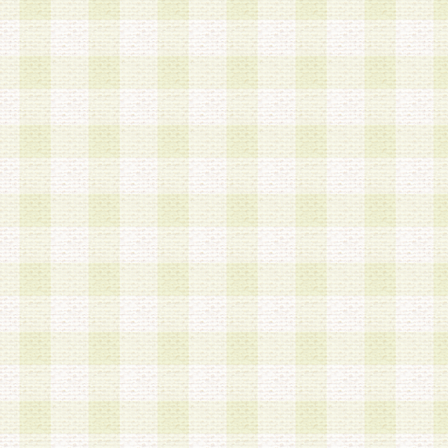
加する際には、前条に基づき当社から付与されたロ
スワードを使用するものとします。
2.登録の際に当社が付与したログインIDおよびパ
の使用に関しては、全て会員本人がその責任を負
3.会員は、当社から付与されたログインIDおよび
貸与、名義変更、売買その他形態を問わず第三者
ならないものとします。
4.当社は、会員によるログインIDおよびパスワー
盗用など第三者の利用に伴う損害の発生について
き事由の有無、その他原因の如何を問わず、一切
のとします。
第5条 会員の登録情報
1.当社は、会員の登録情報に含まれる氏名・住所
アドレス等会員個人を識別できる情報を当社が別
シーポリシー
」に基づき適切に取り扱うものとし