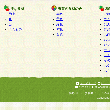
たものとみなされ、会員に対して適用されるもの
主な食材
野菜の食材の色
種
野菜
赤色
ご
5.当社がお聞きする個人情報は、すべて会員登録
肉
黄色
め
で提 供いただいたものと考えております。従って
魚
緑色
ぱ
自らの個人情報の提供を希望されない場合には、
くだもの
紫色
野
をお預かりいたしません が、提供されないことに
白色
お
商品やサービス等をご利用いただけない場合があ
お
了承ください。
た
サ
6.当社は、お客様から当社が保有している個人情
シ
そ
加・ 利用停止等を求められた場合には、ご本人様
お
て確認できた場合に限り、法令に準拠して合理的
お
いただきます。なお、開示 請求等の請求先は個人
ります。
トップページ
レシピ
利用規約
個人情報保
第2条 会員の資格
子供向けレシピ投稿サイト、その名
1.会員とは、本規約等を承諾のうえ、当社所定の
Copyright 
了し、当社が承認した者、グループとします。な
が以下に該当する場合は会員登録をすることがで