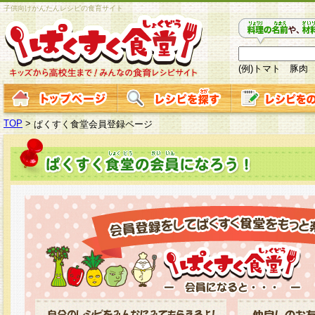
子供向けかんたんレシピの食育サイト
(例)トマト 豚肉
TOP
>
ぱくすく食堂会員登録ページ