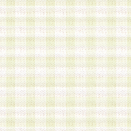
a.本サービスに係る謝礼、景品、調査サンプル品
b.会員からの電話、メール等の問い合わせなどへ
c.モバイルリサーチ、またはグループ形式による
実施もしくは運営
d.その他これらに付随する業務
4.会員は、住所、電話番号その他の登録情報につ
合は、速やかに当社所定の変更手続きを行うもの
5.当社は、必要と認めた場合、会員に対して、電
手段により登録情報の対象者が会員登録者本人で
の内容が正確であること、アンケートの回答内容
うことができるものとます。
6.会員は、会員登録後当社が定期的に行う登録情
して、当社指定の期間内に更新手続きを行うもの
該期間内に更新手続きを行わない場合、その時点
発行したポイントは失効されるものとします。