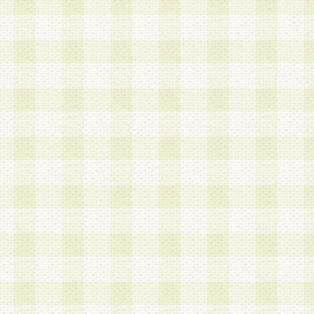
a.本サービスに係る謝礼、景品、調査サンプル品
b.会員からの電話、メール等の問い合わせなどへ
c.モバイルリサーチ、またはグループ形式による
実施もしくは運営
d.その他これらに付随する業務
4.会員は、住所、電話番号その他の登録情報につ
合は、速やかに当社所定の変更手続きを行うもの
5.当社は、必要と認めた場合、会員に対して、電
手段により登録情報の対象者が会員登録者本人で
の内容が正確であること、アンケートの回答内容
うことができるものとます。
6.会員は、会員登録後当社が定期的に行う登録情
して、当社指定の期間内に更新手続きを行うもの
該期間内に更新手続きを行わない場合、その時点
発行したポイントは失効されるものとします。