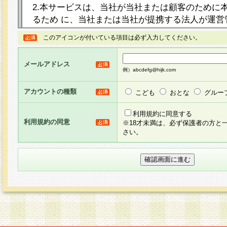
2.本サービスは、当社が当社または顧客のために
るため に、当社または当社が提携する法人が運営
ト（以下「本サイト」といいます。）上に本サー
このアイコンが付いている項目は必ず入力してください。
ージを設け、会員がアンケー ト調査に回答する等
し、その結果を当社が集計・分析その他の利用を
メールアドレス
るものです。なお、本サービスは、それぞれの目的
例）abcdefg@hijk.com
員に対して本サービスの依頼を行うこともあり、
た全ての会員に対して本サービスの依頼をすると
アカウントの種類
こども
おとな
グルー
りま す。
利用規約に同意する
利用規約の同意
※18才未満は、必ず保護者の方と
3.当社は、会員の事前の承諾を得ることなく、当
さい。
方 法・手段にて、本規約を任意に制定、変更また
きるものとします。改定後の本規約等は、本規約
に掲示したときに、その 他の諸規定については、
案内を配信または本サイトに掲示したときのいず
てその効力を生じるものとします。
4.本規約は、会員登録希望者による会員登録手続
の当社による会員登録の承認が完了した時点で会