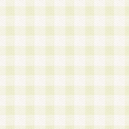
は、当該個人情報を以下の各号に定める目的に利
す。なお、これら事項以外の目的で個人情報を利
かじめ会員の同意を得たうえで利用するものとし
a.本サービスの実施または運営
b.本サービスに係る謝礼、景品、調査サンプル品
c.会員からの電話、メール等の問い合わせなどへ
d.その他これらに付随する業務
2.当社は、会員個人を識別することのできる情報
会員情報を本人の承諾なく第三者に開示すること
人を識別できる情報について第三者に開示または
社は事前に会員本人の同意を得るものとします。
3.前項の定めに拘わらず、当社は、以下の目的に
意を 得ることなく、会員個人を識別できる情報を
づき選定した委託業者に対して当社の責任におい
できるものとします。な お、当社は、当該委託業
契約を締結しこれを遵守させるとともに、本規約
の注意をもって当該情報を使用させるものとし ま