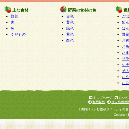
たものとみなされ、会員に対して適用されるもの
主な食材
野菜の食材の色
種
野菜
赤色
ご
5.当社がお聞きする個人情報は、すべて会員登録
肉
黄色
め
で提 供いただいたものと考えております。従って
魚
緑色
ぱ
自らの個人情報の提供を希望されない場合には、
くだもの
紫色
野
をお預かりいたしません が、提供されないことに
白色
お
商品やサービス等をご利用いただけない場合があ
お
了承ください。
た
サ
6.当社は、お客様から当社が保有している個人情
シ
そ
加・ 利用停止等を求められた場合には、ご本人様
お
て確認できた場合に限り、法令に準拠して合理的
お
いただきます。なお、開示 請求等の請求先は個人
ります。
トップページ
レシピ
利用規約
個人情報保
第2条 会員の資格
子供向けレシピ投稿サイト、その名
1.会員とは、本規約等を承諾のうえ、当社所定の
Copyright 
了し、当社が承認した者、グループとします。な
が以下に該当する場合は会員登録をすることがで