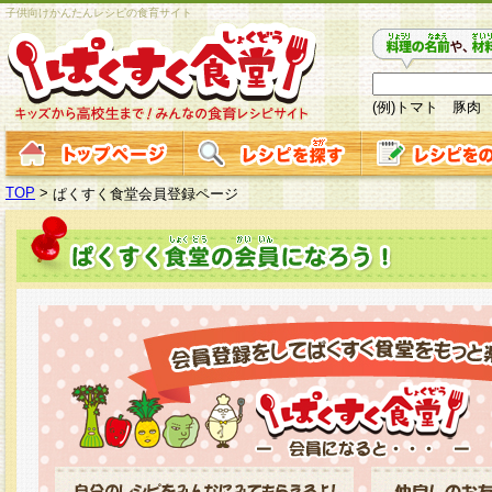
子供向けかんたんレシピの食育サイト
(例)トマト 豚肉
TOP
>
ぱくすく食堂会員登録ページ