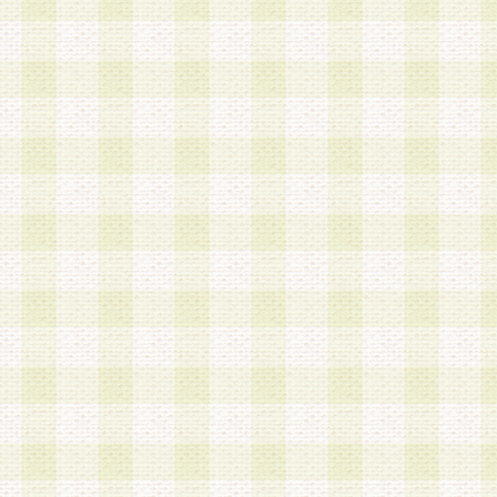
a.既に登録されている会員と同一のメールアドレ
録する場合
b.本サービスと同様のサービスを提供している企
業に従事していると思われる本人またはその家族
場合
c.その他当社が不適切と判断する場合
2.当社は、会員登録希望者を会員として承認する
した 場合、会員登録希望者による会員登録手続き
による承認後の場合であっても、会員登録の取り
の抹消を、当社が適切と判 断する方法・手段によ
とができるものとします。
3.会員登録希望者が18歳未満、成年被後見人、被
人 である場合は、親権者などの法定代理人の同意
録を行うものとします。なお、義務教育学齢に該
者については、登録時に 当社が別途定める方法に
権者による承認手続きを行うものとします。