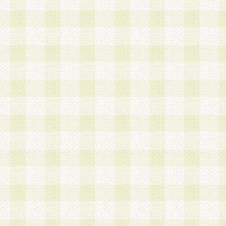
第3条 会員の登録方法
1.会員登録手続きは、会員登録希望者本人が行う
る登録は一切認められないものとします。
2.会員登録希望者は、本規約に同意の後、当社指
画 面」において、当社が指定する必要事項を入力
を行うものとします。当社は、会員登録を承認し
会員として本サービスを 受けるためのログインＩ
を付与します。
3.会員は、会員登録の際に申告する登録情報の全
いかなる虚偽の申告をも行ってはならないものと
4.会員は、複数のログインＩＤおよびパスワード
いものとします。
第4条 ログインIDおよびパスワードの管理
1.会員は、会員登録後、本サイト内にて本サービ