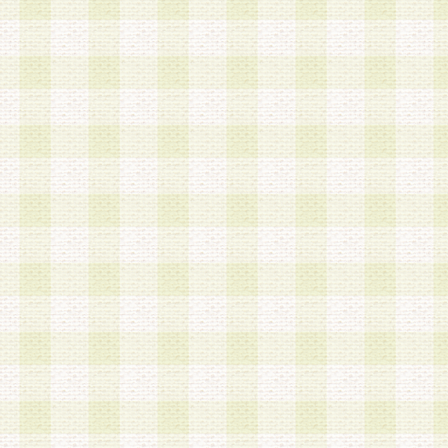
加する際には、前条に基づき当社から付与されたロ
スワードを使用するものとします。
2.登録の際に当社が付与したログインIDおよびパ
の使用に関しては、全て会員本人がその責任を負
3.会員は、当社から付与されたログインIDおよび
貸与、名義変更、売買その他形態を問わず第三者
ならないものとします。
4.当社は、会員によるログインIDおよびパスワー
盗用など第三者の利用に伴う損害の発生について
き事由の有無、その他原因の如何を問わず、一切
のとします。
第5条 会員の登録情報
1.当社は、会員の登録情報に含まれる氏名・住所
アドレス等会員個人を識別できる情報を当社が別
シーポリシー
」に基づき適切に取り扱うものとし